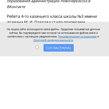
образования администрации Новочеркасска в
ВКонтакте
Ребята 4-го казачьего класса школы №3 имени
атамана М. И. Платова стали призёрами
международного конкурса детско-молодёжного
На нашем сайте используются cookie-файлы. Продолжая пользоваться данным
творчества «Кубок Санкт-Петербурга по
сайтом, Вы подтверждаете свое согласие на использование файлов cookie в
соответствии с настоящим уведомлением,
Пользовательским соглашением
и
искусству». Новочеркассцы получили диплом за
Политикой конфиденциальности
второе место.
СОГЛАСЕН(НА)
Коллектив выступил в возрастной категории от 8
до 10 лет в номинации, посвящённой народной
песне и её современным обработкам. Для конкурса
они подготовили композицию «Зимушка-зима».
Подготовкой коллектива занималась Елена
Черкис, сообщили в пресс-службе городской
администрации.
Фестиваль проходил в Санкт-Петербурге.
Участники из России и других стран соревновались