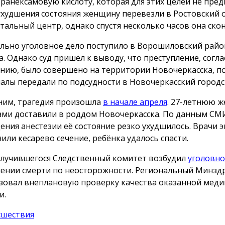
транексамовую кислоту, которая для этих целей не пред
ухудшения состояния женщину перевезли в Ростовский 
тальный центр, однако спустя несколько часов она скон
льно уголовное дело поступило в Ворошиловский райо
а. Однако суд пришёл к выводу, что преступление, согла
нию, было совершено на территории Новочеркасска, п
алы передали по подсудности в Новочеркасский городск
им, трагедия произошла
в начале апреля
. 27-летнюю 
ами доставили в роддом Новочеркасска. По данным СМИ
ения анестезии её состояние резко ухудшилось. Врачи 
или кесарево сечение, ребёнка удалось спасти.
случившегося Следственный комитет возбудил
уголовно
ении смерти по неосторожности. Региональный Минзд
зовал внеплановую проверку качества оказанной мед
и.
сшествия