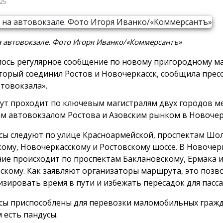
025
а автовокзале. Фото Игоря Иванко/«Коммерсантъ»
ось регулярное сообщение по новому пригородному м
оторый соединил Ростов и Новочеркасск, сообщила прес
товокзала».
т проходит по ключевым магистралям двух городов м
м автовокзалом Ростова и Азовским рынком в Новочер
сы следуют по улице Красноармейской, проспектам Шо
кому, Новочеркасскому и Ростовскому шоссе. В Новочер
ие происходит по проспектам Баклановскому, Ермака 
скому. Как заявляют организаторы маршрута, это позв
зировать время в пути и избежать пересадок для пасс
сы приспособлены для перевозки маломобильных граж
 есть пандусы.