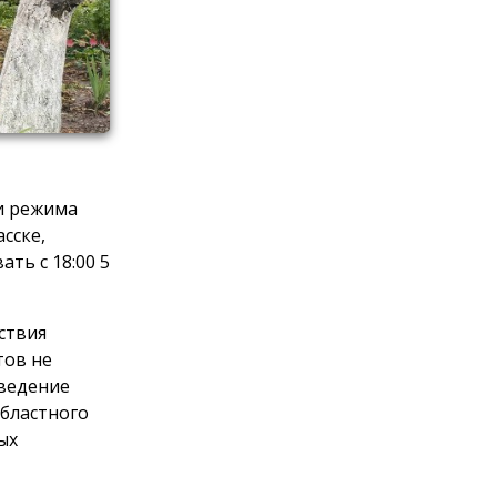
и режима
сске,
ть с 18:00 5
ствия
тов не
Введение
областного
ых