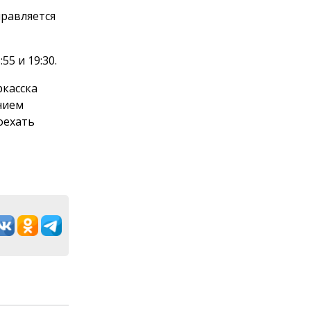
правляется
55 и 19:30.
ркасска
нием
оехать