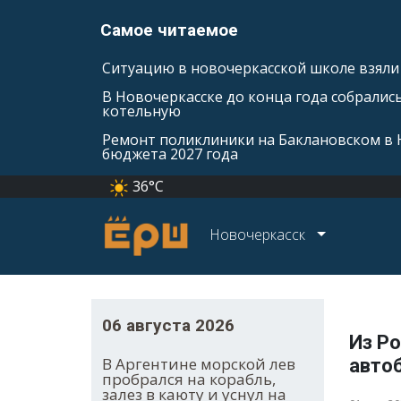
Самое читаемое
Ситуацию в новочеркасской школе взяли 
В Новочеркасске до конца года собралис
котельную
Ремонт поликлиники на Баклановском в 
бюджета 2027 года
36°C
Новочеркасск
06 августа 2026
Из Ро
В Аргентине морской лев
авто
пробрался на корабль,
залез в каюту и уснул на