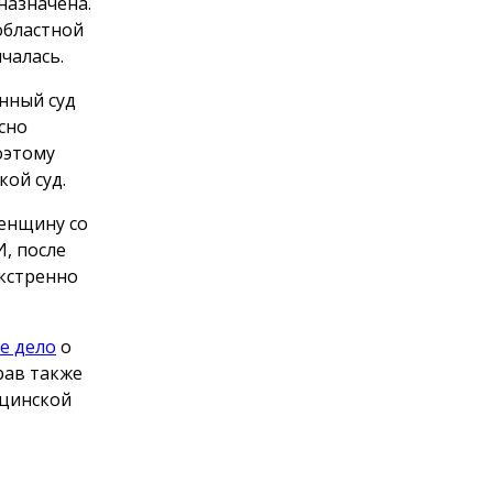
назначена.
областной
чалась.
нный суд
сно
оэтому
ой суд.
женщину со
, после
экстренно
е дело
о
рав также
ицинской