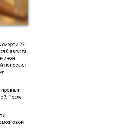
 смерти 27-
я 6 августа
ричиной
й попросил
ми
а провели
ой. После
сти
номозговой