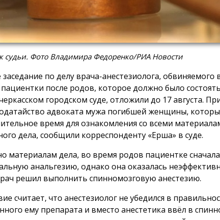
к судьи. Фото Владимира Федоренко/РИА Новости
 заседание по делу врача-анестезиолога, обвиняемого в
 пациентки после родов, которое должно было состоятьс
черкасском городском суде, отложили до 17 августа. П
ходатайство адвоката мужа погибшей женщины, которы
ительное время для ознакомления со всеми материала
ного дела, сообщили корреспонденту «Ерша» в суде.
но материалам дела, во время родов пациентке сначал
альную анальгезию, однако она оказалась неэффективн
врач решил выполнить спинномозговую анестезию.
вие считает, что анестезиолог не убедился в правильно
нного ему препарата и вместо анестетика ввёл в спин