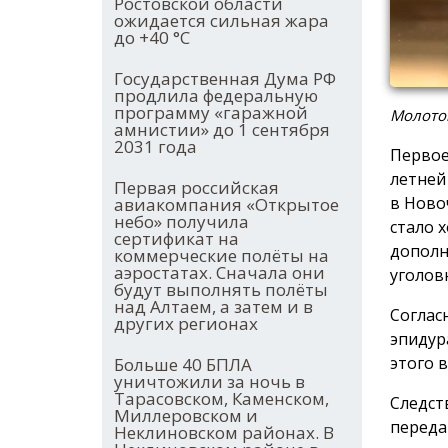
Ростовской области
ожидается сильная жара
до +40 °С
Государственная Дума РФ
продлила федеральную
программу «гаражной
Молото
амнистии» до 1 сентября
2031 года
Первое
летней
Первая российская
в Ново
авиакомпания «Открытое
небо» получила
стало 
сертификат на
дополн
коммерческие полёты на
аэростатах. Сначала они
уголов
будут выполнять полёты
над Алтаем, а затем и в
Соглас
других регионах
эпидур
этого 
Больше 40 БПЛА
уничтожили за ночь в
Тарасовском, Каменском,
Следст
Миллеровском и
переда
Неклиновском районах. В