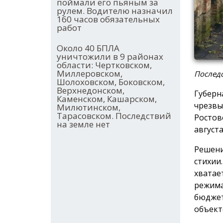
поймали его пьяным за
рулем. Водителю назначил
160 часов обязательных
работ
Около 40 БПЛА
уничтожили в 9 районах
области: Чертковском,
Миллеровском,
Послед
Шолоховском, Боковском,
Верхнедонском,
Губерн
Каменском, Кашарском,
чрезвы
Милютинском,
Тарасовском. Последствий
Ростов
на земле нет
август
Решени
стихии
хватае
режима
бюджет
объект