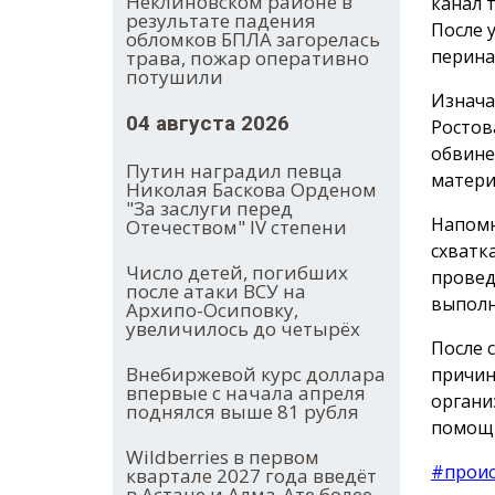
Неклиновском районе в
канал 
результате падения
После 
обломков БПЛА загорелась
перина
трава, пожар оперативно
потушили
Изнача
04 августа 2026
Ростов
обвине
Путин наградил певца
матери
Николая Баскова Орденом
"За заслуги перед
Напомн
Отечеством" IV степени
схватк
Число детей, погибших
провед
после атаки ВСУ на
выполн
Архипо-Осиповку,
увеличилось до четырёх
После 
Внебиржевой курс доллара
причин
впервые с начала апреля
органи
поднялся выше 81 рубля
помощ
Wildberries в первом
#прои
квартале 2027 года введёт
в Астане и Алма-Ате более