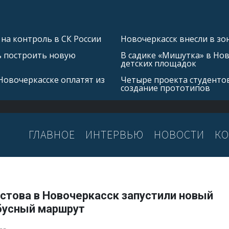
на контроль в СК России
Новочеркасск внесли в зо
ь построить новую
В садике «Мишутка» в Но
детских площадок
Новочеркасске оплатят из
Четыре проекта студентов
создание прототипов
ГЛАВНОЕ
ИНТЕРВЬЮ
НОВОСТИ
КО
стова в Новочеркасск запустили новый
бусный маршрут