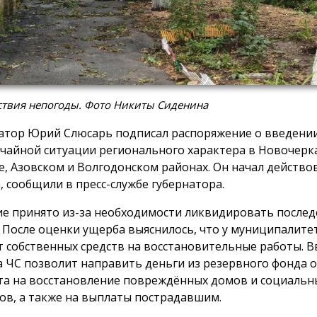
ствия непогоды. Фото Никиты Сиденина
атор Юрий Слюсарь подписал распоряжение о введени
чайной ситуации регионального характера в Новочерка
е, Азовском и Волгодонском районах. Он начал действова
а, сообщили в пресс-службе губернатора.
е принято из-за необходимости ликвидировать послед
. После оценки ущерба выяснилось, что у муниципалите
т собственных средств на восстановительные работы. 
 ЧС позволит направить деньги из резервного фонда 
а на восстановление повреждённых домов и социальн
ов, а также на выплаты пострадавшим.