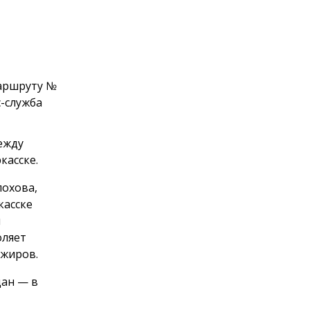
аршруту №
с-служба
ежду
касске.
лохова,
касске
и
оляет
ажиров.
дан — в