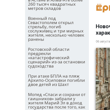
260 тысяч квадратных
метров складов
Военный под
Севастополем открыл
Новоч
стрельбу, погиб
сослуживец и три мирных
хара
жителя, несколько человек
ранены
06 август
Ростовской области
предрекли
«катастрофический
сценарий» из-за остановки
судоходства
При атаке БПЛА на пляж
Архипо-Осиповки погибли
двое детей из Шахт
Мопед «Спаси и сохрани от
гаишников» забрали у
жителя Марий Эл в доход
государства после того, как