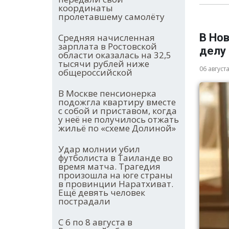
координаты
пролетавшему самолёту
В Но
Средняя начисленная
зарплата в Ростовской
делу
области оказалась на 32,5
тысячи рублей ниже
06 август
общероссийской
В Москве пенсионерка
подожгла квартиру вместе
с собой и приставом, когда
у неё не получилось отжать
жильё по «схеме Долиной»
Удар молнии убил
футболиста в Таиланде во
время матча. Трагедия
произошла на юге страны
в провинции Наратхиват.
Ещё девять человек
пострадали
С 6 по 8 августа в