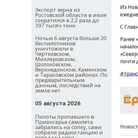
Из Нов
Экспорт зерна из
ежеднев
Ростовской области в июле
сократился в 2,2 раза до
397 тысяч тонн
С Главн
Ночью 6 августа больше 20
Ранее 
беспилотников
начало
уничтожили в
Чертковском,
«Север
Миллеровском,
почти 
Шолоховском,
Верхнедонском, Каменском
#транс
и Тарасовском районах. По
предварительным
данным, последствий на
земле нет
05 августа 2026
Пилоты пропавшего в
Приангарье самолета
Новост
забрались на сопку, сами
собрали радиостанцию и
передали свои