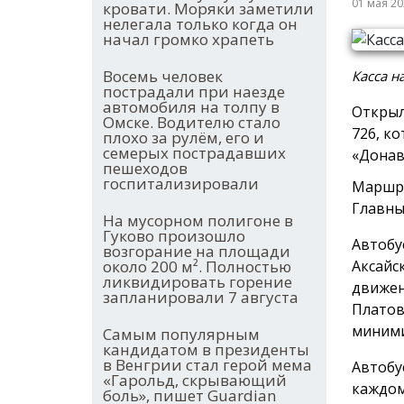
01 мая 2
кровати. Моряки заметили
нелегала только когда он
начал громко храпеть
Восемь человек
Касса н
пострадали при наезде
автомобиля на толпу в
Открыл
Омске. Водителю стало
726, к
плохо за рулём, его и
семерых пострадавших
«Донав
пешеходов
госпитализировали
Маршру
Главны
На мусорном полигоне в
Гуково произошло
Автобу
возгорание на площади
Аксайс
около 200 м². Полностью
ликвидировать горение
движен
запланировали 7 августа
Платов
миними
Самым популярным
кандидатом в президенты
в Венгрии стал герой мема
Автобу
«Гарольд, скрывающий
каждом
боль», пишет Guardian