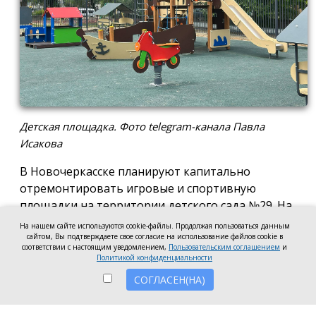
Детская площадка. Фото telegram-канала Павла
Исакова
В Новочеркасске планируют капитально
отремонтировать игровые и спортивную
площадки на территории детского сада №29. На
эти цели готовы направить 2,5 млн рублей.
На нашем сайте используются cookie-файлы. Продолжая пользоваться данным
сайтом, Вы подтверждаете свое согласие на использование файлов cookie в
Согласно информации на сайте госзакупок,
соответствии с настоящим уведомлением,
Пользовательским соглашением
и
Политикой конфиденциальности
подрядчику предстоит привести в порядок
игровые и спортивную площадки: заменить их
СОГЛАСЕН(НА)
покрытие, установить новое ограждение с
калитками, обновить бордюры и выполнить