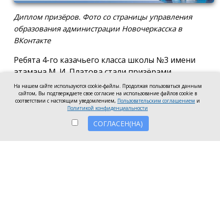
Диплом призёров. Фото со страницы управления
образования администрации Новочеркасска в
ВКонтакте
Ребята 4-го казачьего класса школы №3 имени
атамана М. И. Платова стали призёрами
международного конкурса детско-молодёжного
На нашем сайте используются cookie-файлы. Продолжая пользоваться данным
творчества «Кубок Санкт-Петербурга по
сайтом, Вы подтверждаете свое согласие на использование файлов cookie в
соответствии с настоящим уведомлением,
Пользовательским соглашением
и
искусству». Новочеркассцы получили диплом за
Политикой конфиденциальности
второе место.
СОГЛАСЕН(НА)
Коллектив выступил в возрастной категории от 8
до 10 лет в номинации, посвящённой народной
песне и её современным обработкам. Для конкурса
они подготовили композицию «Зимушка-зима».
Подготовкой коллектива занималась Елена
Черкис, сообщили в пресс-службе городской
администрации.