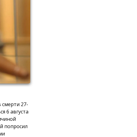
 смерти 27-
я 6 августа
ричиной
й попросил
ми