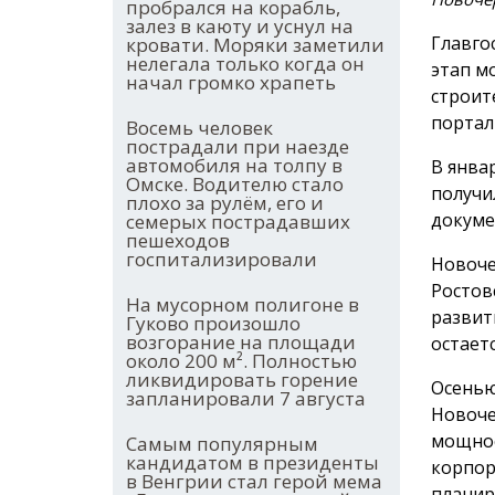
пробрался на корабль,
залез в каюту и уснул на
Главго
кровати. Моряки заметили
нелегала только когда он
этап м
начал громко храпеть
строит
портал 
Восемь человек
пострадали при наезде
автомобиля на толпу в
В янва
Омске. Водителю стало
получи
плохо за рулём, его и
докуме
семерых пострадавших
пешеходов
госпитализировали
Новоче
Ростов
На мусорном полигоне в
развит
Гуково произошло
возгорание на площади
остает
около 200 м². Полностью
ликвидировать горение
Осенью
запланировали 7 августа
Новоче
мощнос
Самым популярным
кандидатом в президенты
корпор
в Венгрии стал герой мема
планир