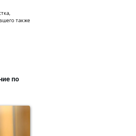
тка,
авшего также
ние по