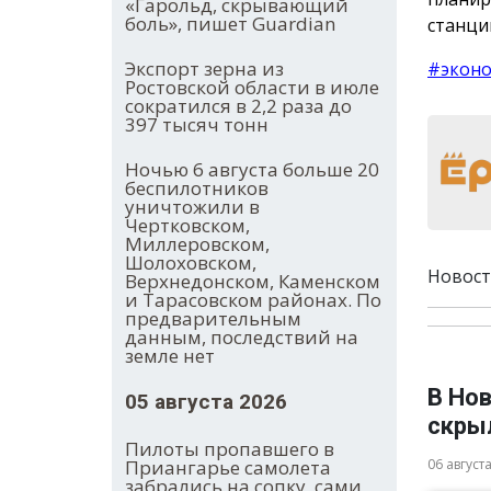
«Гарольд, скрывающий
боль», пишет Guardian
станци
Экспорт зерна из
#экон
Ростовской области в июле
сократился в 2,2 раза до
397 тысяч тонн
Ночью 6 августа больше 20
беспилотников
уничтожили в
Чертковском,
Миллеровском,
Шолоховском,
Новост
Верхнедонском, Каменском
и Тарасовском районах. По
предварительным
данным, последствий на
земле нет
В Нов
05 августа 2026
скры
Пилоты пропавшего в
06 август
Приангарье самолета
забрались на сопку, сами