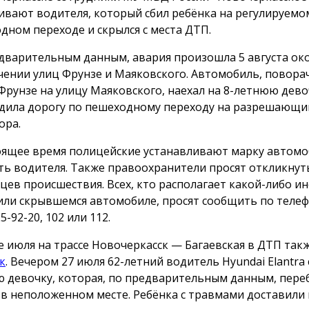
ивают водителя, который сбил ребёнка на регулируемо
дном переходе и скрылся с места ДТП.
дварительным данным, авария произошла 5 августа око
чении улиц Фрунзе и Маяковского. Автомобиль, поворач
Фрунзе на улицу Маяковского, наехал на 8-летнюю дево
дила дорогу по пешеходному переходу на разрешающи
ора.
оящее время полицейские устанавливают марку автомо
ть водителя. Также правоохранители просят откликнут
цев происшествия. Всех, кто располагает какой-либо 
или скрывшемся автомобиле, просят сообщить по телеф
25-92-20, 102 или 112.
е июля на трассе Новочеркасск — Багаевская в ДТП так
к
. Вечером 27 июля 62-летний водитель Hyundai Elantra 
 девочку, которая, по предварительным данным, пере
 в неположенном месте. Ребёнка с травмами доставили 