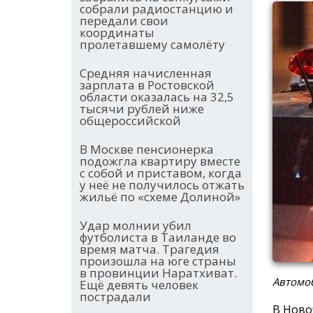
собрали радиостанцию и
передали свои
координаты
пролетавшему самолёту
Средняя начисленная
зарплата в Ростовской
области оказалась на 32,5
тысячи рублей ниже
общероссийской
В Москве пенсионерка
подожгла квартиру вместе
с собой и приставом, когда
у неё не получилось отжать
жильё по «схеме Долиной»
Удар молнии убил
футболиста в Таиланде во
время матча. Трагедия
произошла на юге страны
в провинции Наратхиват.
Автомо
Ещё девять человек
пострадали
В Ново