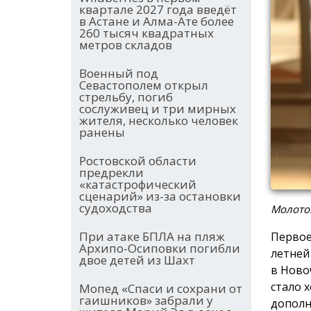
квартале 2027 года введёт
в Астане и Алма-Ате более
260 тысяч квадратных
метров складов
Военный под
Севастополем открыл
стрельбу, погиб
сослуживец и три мирных
жителя, несколько человек
ранены
Ростовской области
предрекли
«катастрофический
сценарий» из-за остановки
судоходства
Молото
При атаке БПЛА на пляж
Первое
Архипо-Осиповки погибли
летней
двое детей из Шахт
в Ново
стало 
Мопед «Спаси и сохрани от
гаишников» забрали у
дополн