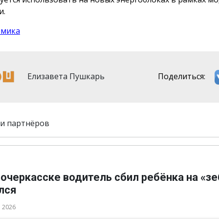
и.
омика
Елизавета Пушкарь
Поделиться:
и партнёров
очеркасске водитель сбил ребёнка на «зе
лся
а 2026