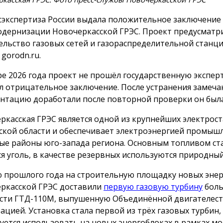
сэкспертиза России выдала положительное заключение
одернизации Новочеркасской ГРЭС. Проект предусматр
ельство газовых сетей и газораспределительной станц
gorodn.ru.
ре 2026 года проект не прошёл государственную экспер
л отрицательное заключение. После устранения замеча
нтацию доработали после повторной проверки он была
ркасская ГРЭС является одной из крупнейших электрос
ской области и обеспечивает электроэнергией промыш
ые районы юго-запада региона. Основным топливом ст
ся уголь, в качестве резервных используются природный 
 прошлого года на строительную площадку новых эне
ркасской ГРЭС доставили
первую газовую турбину
бол
ти ГТД-110М, выпушенную Объединённой двигателес
ацией. Установка стала первой из трёх газовых турбин
уется использовать на новых энергоблоках в рамках м