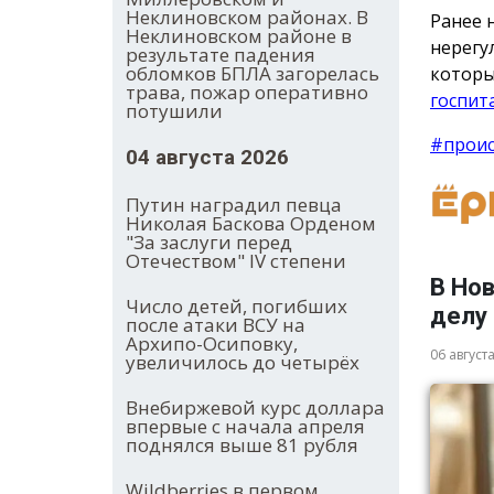
Неклиновском районах. В
Ранее 
Неклиновском районе в
нерегу
результате падения
обломков БПЛА загорелась
которы
трава, пожар оперативно
госпит
потушили
#прои
04 августа 2026
Путин наградил певца
Николая Баскова Орденом
"За заслуги перед
Отечеством" IV степени
В Но
Число детей, погибших
делу
после атаки ВСУ на
Архипо-Осиповку,
06 август
увеличилось до четырёх
Внебиржевой курс доллара
впервые с начала апреля
поднялся выше 81 рубля
Wildberries в первом