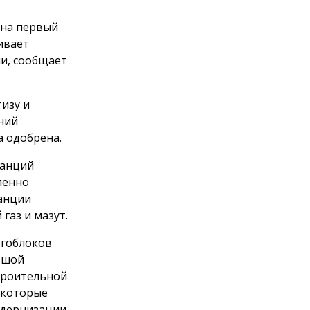
 на первый
ивает
ии, сообщает
тизу и
ний
 одобрена.
танций
ленно
анции
газ и мазут.
ргоблоков
ьшой
троительной
, которые
одернизации