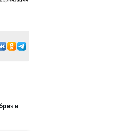
бре» и