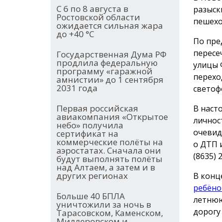
С 6 по 8 августа в
разыск
Ростовской области
пешехо
ожидается сильная жара
до +40 °С
По пре
пересе
Государственная Дума РФ
продлила федеральную
улицы 
программу «гаражной
перехо
амнистии» до 1 сентября
2031 года
светоф
Первая российская
В наст
авиакомпания «Открытое
личнос
небо» получила
очевид
сертификат на
коммерческие полёты на
о ДТП 
аэростатах. Сначала они
(8635) 
будут выполнять полёты
над Алтаем, а затем и в
других регионах
В конц
ребёно
Больше 40 БПЛА
летнюю
уничтожили за ночь в
дорогу
Тарасовском, Каменском,
Миллеровском и