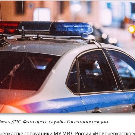
биль ДПС. Фото пресс-службы Госавтоинспекции
черкасске сотрудники МУ МВД России «Новочеркасское