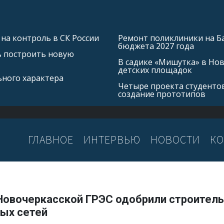
на контроль в СК России
Ремонт поликлиники на Б
бюджета 2027 года
ь построить новую
В садике «Мишутка» в Но
детских площадок
ьного характера
Четыре проекта студентов
создание прототипов
ГЛАВНОЕ
ИНТЕРВЬЮ
НОВОСТИ
КО
Новочеркасской ГРЭС одобрили строител
вых сетей