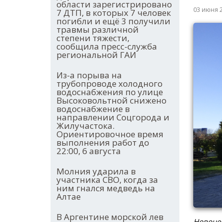
области зарегистрировано
03 июня 
7 ДТП, в которых 7 человек
погибли и ещё 3 получили
травмы различной
степени тяжести,
сообщила пресс-служба
региональной ГАИ
Из-а порыва на
трубопроводе холодного
водоснабжения по улице
Высоковольтной снижено
водоснабжение в
направлении Соцгорода и
Жилучастока.
Ориентировочное время
выполнения работ до
22:00, 6 августа
Молния ударила в
участника СВО, когда за
ним гнался медведь на
Алтае
В Аргентине морской лев
Новочер