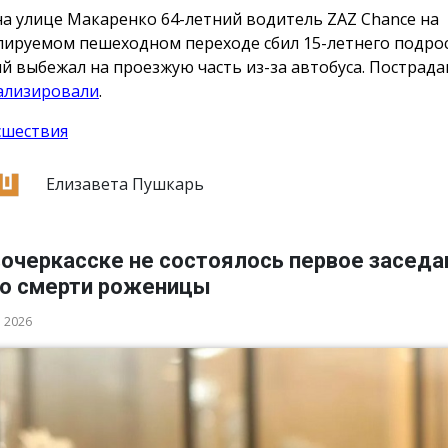
на улице Макаренко 64-летний водитель ZAZ Chance на
лируемом пешеходном переходе сбил 15-летнего подрос
й выбежал на проезжую часть из-за автобуса. Пострад
ализировали
.
сшествия
Елизавета Пушкарь
вочеркасске не состоялось первое заседа
 о смерти роженицы
а 2026