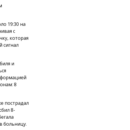
м
ло 19:30 на
ивая с
чку, которая
й сигнал
биля и
ься
информацией
онам: 8
же пострадал
сбил 8-
бегала
в больницу.