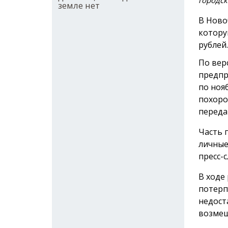
городск
земле нет
В Ново
котору
рублей.
По вер
предпр
по ноя
похоро
переда
Часть 
личные
пресс-с
В ходе
потерп
недост
возмещ