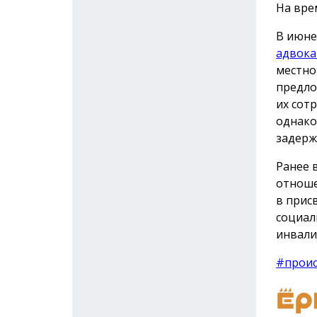
На вре
В июне
адвока
местно
предло
их сот
однако
задерж
Ранее 
отноше
в прис
социал
инвали
#прои