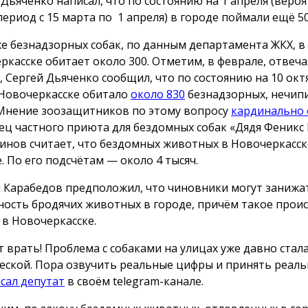
 Дьяченко написал, что по состоянию на 1 апреля (вероя
период с 15 марта по 1 апреля) в городе поймали ещё 50
же безнадзорных собак, по данным департамента ЖКХ, в
ркасске обитает около 300. Отметим, в феврале, отвеча
, Сергей Дьяченко сообщил, что по состоянию на 10 окт
 Новочеркасске обитало
около 830
безнадзорных, нечип
 Мнение зоозащитников по этому вопросу
кардинально 
ец частного приюта для бездомных собак «Дядя Феникс
инов считает, что бездомных животных в Новочеркасск
. По его подсчётам — около 4 тысяч.
 Карабедов предположил, что чиновники могут занижа
ность бродячих животных в городе, причём такое прои
 в Новочеркасске.
т врать! Проблема с собаками на улицах уже давно стал
еской. Пора озвучить реальные цифры и принять реаль
сал депутат
в своём telegram-канале.