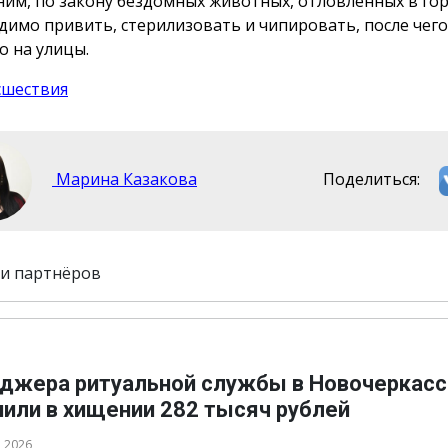
им, по закону бездомных животных, отловленных в го
димо привить, стерилизовать и чипировать, после чего
о на улицы.
сшествия
Марина Казакова
Поделиться:
и партнёров
джера ритуальной службы в Новочеркасс
нили в хищении 282 тысяч рублей
а 2026