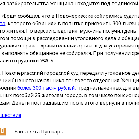
мя разбирательства женщина находится под подпиской 
 «Ёрш» сообщал, что в Новочеркасске собирались суди
та
, которого обвинили в попытке присвоить 300 тысяч 
го жителя. По версии следствия, мужчина получил деньг
гом помощи в расследовании уголовного дела и обеща
рудникам правоохранительных органов для ускорения п
 выполнять обещанное не собирался. При получении сре
али сотрудники УФСБ.
в Новочеркасский городской суд передали уголовное де
нии бывшего начальника почтового отделения. Женщи
воении
более 300 тысяч рублей,
предназначенных для в
ьных пособий 25 жителям города, в том числе пенсионе
дам. Деньги пострадавшим после этого вернули в полн
сшествия
Елизавета Пушкарь