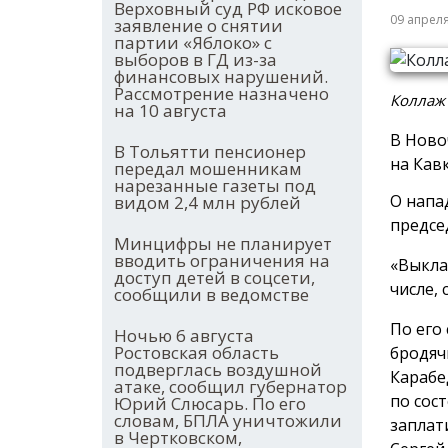
Верховный суд РФ исковое
09 апрел
заявление о снятии
партии «Яблоко» с
выборов в ГД из-за
финансовых нарушений.
Рассмотрение назначено
Коллаж 
на 10 августа
В Ново
В Тольятти пенсионер
на Кав
передал мошенникам
нарезанные газеты под
О напа
видом 2,4 млн рублей
предсе
Минцифры не планирует
вводить ограничения на
«Выкла
доступ детей в соцсети,
числе, 
сообщили в ведомстве
По его
Ночью 6 августа
Ростовская область
бродяч
подверглась воздушной
Карабе
атаке, сообщил губернатор
по сос
Юрий Слюсарь. По его
словам, БПЛА уничтожили
заплат
в Чертковском,