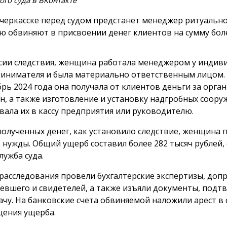
ого суда в ВКонтакте
черкасске перед судом предстанет менеджер ритуально
ю обвиняют в присвоении денег клиентов на сумму боле
сии следствия, женщина работала менеджером у индив
инимателя и была материально ответственным лицом. 
брь 2024 года она получала от клиентов деньги за орг
н, а также изготовление и установку надгробных сооруж
вала их в кассу предприятия или руководителю.
полученных денег, как установило следствие, женщина 
 нужды. Общий ущерб составил более 282 тысяч рублей,
лужба суда.
 расследования провели бухгалтерские экспертизы, доп
евшего и свидетелей, а также изъяли документы, под
ачу. На банковские счета обвиняемой наложили арест в 
ения ущерба.