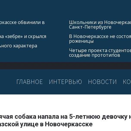
касске обвинили в
Школьники из Новочеркасс
Санкт-Петербурге
а «зебре» и скрылся
В Новочеркасске не состо
роженицы
ьного характера
Четыре проекта студентов
создание прототипов
ГЛАВНОЕ
ИНТЕРВЬЮ
НОВОСТИ
КО
ячая собака напала на 5-летнюю девочку 
азской улице в Новочеркасске