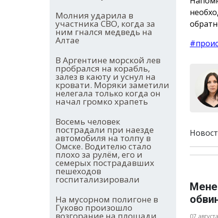
Напомн
необхо
Молния ударила в
участника СВО, когда за
обратн
ним гнался медведь на
Алтае
#прои
В Аргентине морской лев
пробрался на корабль,
залез в каюту и уснул на
кровати. Моряки заметили
нелегала только когда он
начал громко храпеть
Восемь человек
пострадали при наезде
Новост
автомобиля на толпу в
Омске. Водителю стало
плохо за рулём, его и
семерых пострадавших
пешеходов
госпитализировали
Мене
обви
На мусорном полигоне в
Гуково произошло
возгорание на площади
07 август