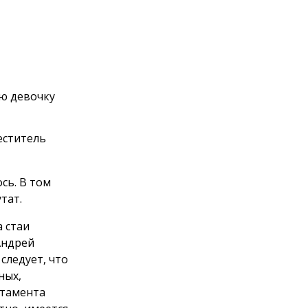
юю девочку
еститель
сь. В том
тат.
а стаи
Андрей
следует, что
ных,
ртамента