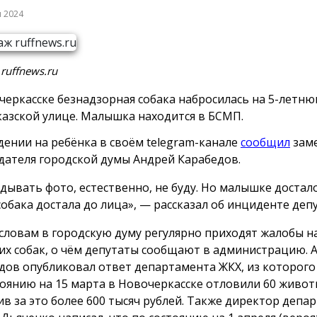
я 2024
ruffnews.ru
черкасске безнадзорная собака набросилась на 5-летн
казской улице. Малышка находится в БСМП.
дении на ребёнка в своём telegram-канале
сообщил
зам
дателя городской думы Андрей Карабедов.
дывать фото, естественно, не буду. Но малышке достало
собака достала до лица», — рассказал об инциденте депу
 словам в городскую думу регулярно приходят жалобы н
их собак, о чём депутаты сообщают в администрацию. 
дов опубликовал ответ департамента ЖКХ, из которого 
тоянию на 15 марта в Новочеркасске отловили 60 живот
ив за это более 600 тысяч рублей. Также директор депа