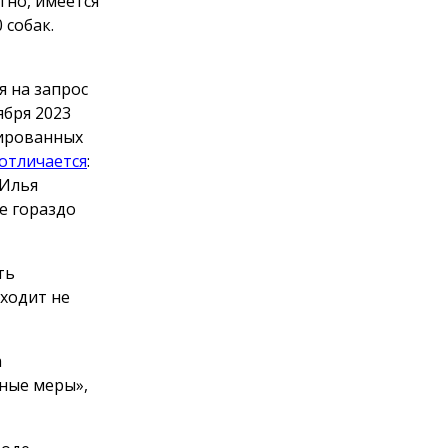
тно, имеется
 собак.
я на запрос
ября 2023
ированных
отличается
:
 Илья
е гораздо
ть
сходит не
а
ные меры»,