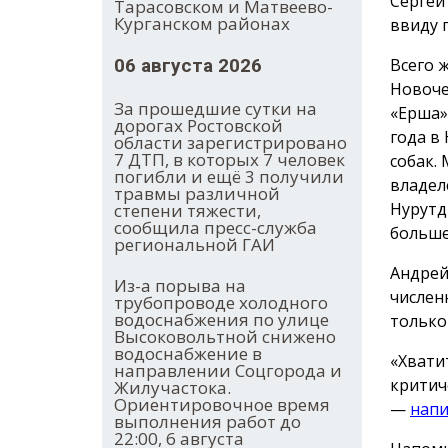
Сергей
Тарасовском и Матвеево-
Курганском районах
ввиду 
Всего 
06 августа 2026
Новоче
За прошедшие сутки на
«Ерша»
дорогах Ростовской
года в
области зарегистрировано
7 ДТП, в которых 7 человек
собак.
погибли и ещё 3 получили
владел
травмы различной
Нурутд
степени тяжести,
сообщила пресс-служба
больше
региональной ГАИ
Андрей
Из-а порыва на
числен
трубопроводе холодного
водоснабжения по улице
только
Высоковольтной снижено
водоснабжение в
«Хвати
направлении Соцгорода и
критич
Жилучастока.
Ориентировочное время
—
напи
выполнения работ до
22:00, 6 августа