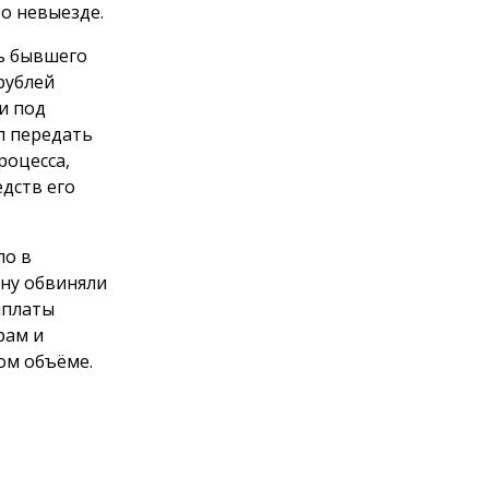
о невыезде.
ть бывшего
рублей
и под
л передать
роцесса,
дств его
ло в
ну обвиняли
ыплаты
рам и
ом объёме.