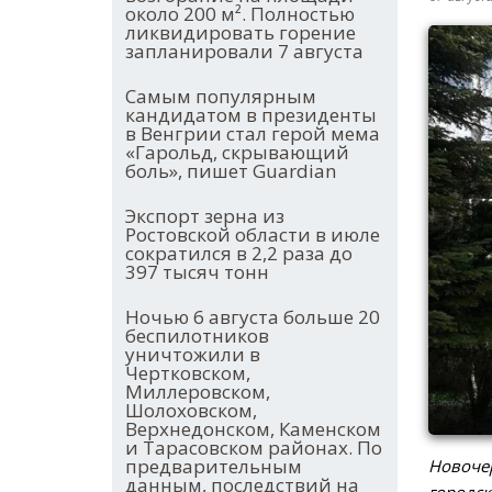
около 200 м². Полностью
ликвидировать горение
запланировали 7 августа
Самым популярным
кандидатом в президенты
в Венгрии стал герой мема
«Гарольд, скрывающий
боль», пишет Guardian
Экспорт зерна из
Ростовской области в июле
сократился в 2,2 раза до
397 тысяч тонн
Ночью 6 августа больше 20
беспилотников
уничтожили в
Чертковском,
Миллеровском,
Шолоховском,
Верхнедонском, Каменском
и Тарасовском районах. По
предварительным
Новочер
данным, последствий на