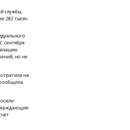
й службы,
е 282 тысяч
идуального
С сентября
анизацию
ений, но не
потратила на
 сообщила
росили
тверждающие
счёт