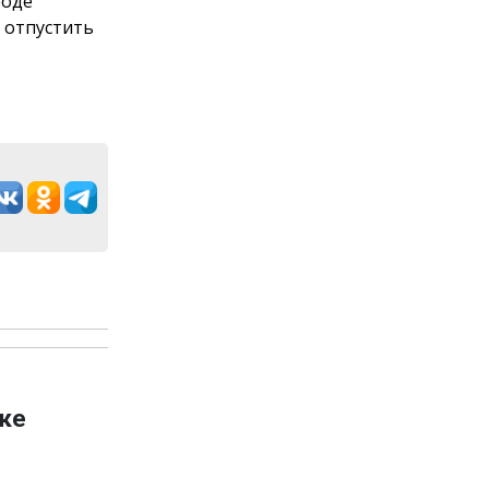
роде
 отпустить
ке