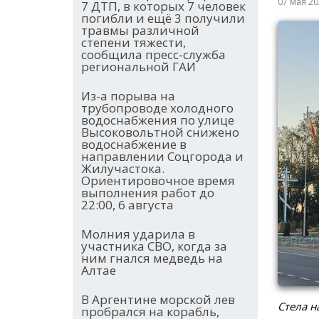
07 мая 2
7 ДТП, в которых 7 человек
погибли и ещё 3 получили
травмы различной
степени тяжести,
сообщила пресс-служба
региональной ГАИ
Из-а порыва на
трубопроводе холодного
водоснабжения по улице
Высоковольтной снижено
водоснабжение в
направлении Соцгорода и
Жилучастока.
Ориентировочное время
выполнения работ до
22:00, 6 августа
Молния ударила в
участника СВО, когда за
ним гнался медведь на
Алтае
В Аргентине морской лев
Стела н
пробрался на корабль,