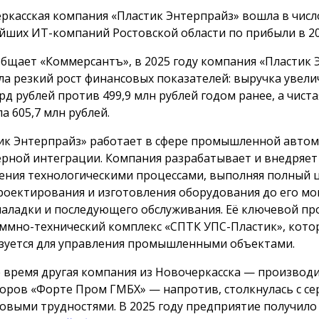
ркасская компания «Пластик Энтерпрайз» вошла в числ
йших ИТ-компаний Ростовской области по прибыли в 20
общает «Коммерсантъ», в 2025 году компания «Пластик
ла резкий рост финансовых показателей: выручка увели
лрд рублей против 499,9 млн рублей годом ранее, а чист
а 605,7 млн рублей.
ик Энтерпрайз» работает в сфере промышленной автом
рной интеграции. Компания разрабатывает и внедряет
ения технологическими процессами, выполняя полный 
роектирования и изготовления оборудования до его мо
наладки и последующего обслуживания. Её ключевой пр
ммно-технический комплекс «СПТК УПС-Пластик», кото
зуется для управления промышленными объектами.
е время другая компания из Новочеркасска — производ
оров «Форте Пром ГМБХ» — напротив, столкнулась с с
овыми трудностями. В 2025 году предприятие получило