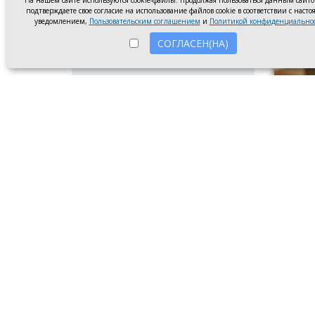
На нашем сайте используются cookie-файлы. Продолжая пользоваться данным сайт
подтверждаете свое согласие на использование файлов cookie в соответствии с наст
уведомлением,
Пользовательским соглашением
и
Политикой конфиденциально
СОГЛАСЕН(НА)
Молото
Первое
летней
в Ново
стало 
дополн