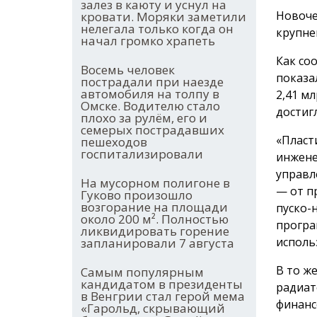
залез в каюту и уснул на
Новоче
кровати. Моряки заметили
нелегала только когда он
крупне
начал громко храпеть
Как со
Восемь человек
показа
пострадали при наезде
автомобиля на толпу в
2,41 м
Омске. Водителю стало
достигл
плохо за рулём, его и
семерых пострадавших
«Пласт
пешеходов
госпитализировали
инжене
управл
На мусорном полигоне в
— от п
Гуково произошло
возгорание на площади
пуско-
около 200 м². Полностью
програ
ликвидировать горение
исполь
запланировали 7 августа
В то ж
Самым популярным
кандидатом в президенты
радиат
в Венгрии стал герой мема
финанс
«Гарольд, скрывающий