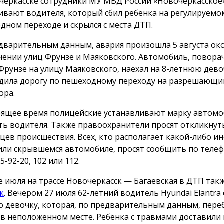
черкасске сотрудники МУ МВД России «Новочеркасское
ивают водителя, который сбил ребёнка на регулируемо
дном переходе и скрылся с места ДТП.
дварительным данным, авария произошла 5 августа око
чении улиц Фрунзе и Маяковского. Автомобиль, поворач
Фрунзе на улицу Маяковского, наехал на 8-летнюю дево
дила дорогу по пешеходному переходу на разрешающи
ора.
оящее время полицейские устанавливают марку автомо
ть водителя. Также правоохранители просят откликнут
цев происшествия. Всех, кто располагает какой-либо 
или скрывшемся автомобиле, просят сообщить по телеф
25-92-20, 102 или 112.
е июля на трассе Новочеркасск — Багаевская в ДТП так
к
. Вечером 27 июля 62-летний водитель Hyundai Elantra 
 девочку, которая, по предварительным данным, пере
 в неположенном месте. Ребёнка с травмами доставили 