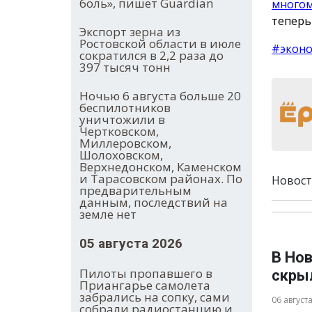
боль», пишет Guardian
многом
теперь
Экспорт зерна из
Ростовской области в июле
#экон
сократился в 2,2 раза до
397 тысяч тонн
Ночью 6 августа больше 20
беспилотников
уничтожили в
Чертковском,
Миллеровском,
Шолоховском,
Верхнедонском, Каменском
и Тарасовском районах. По
Новост
предварительным
данным, последствий на
земле нет
05 августа 2026
В Нов
Пилоты пропавшего в
скры
Приангарье самолета
забрались на сопку, сами
06 август
собрали радиостанцию и