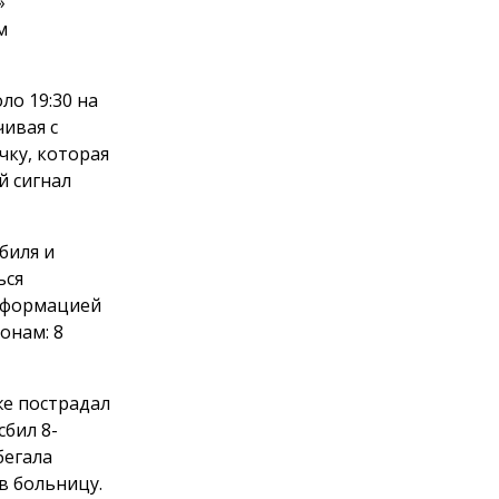
»
м
ло 19:30 на
ивая с
чку, которая
й сигнал
биля и
ься
информацией
онам: 8
же пострадал
сбил 8-
бегала
в больницу.