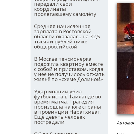
передали свои
координаты
пролетавшему самолёту
Средняя начисленная
зарплата в Ростовской
области оказалась на 32,5
тысячи рублей ниже
общероссийской
В Москве пенсионерка
подожгла квартиру вместе
с собой и приставом, когда
у неё не получилось отжать
жильё по «схеме Долиной»
Удар молнии убил
футболиста в Таиланде во
время матча. Трагедия
произошла на юге страны
в провинции Наратхиват.
Ещё девять человек
пострадали
Автомо