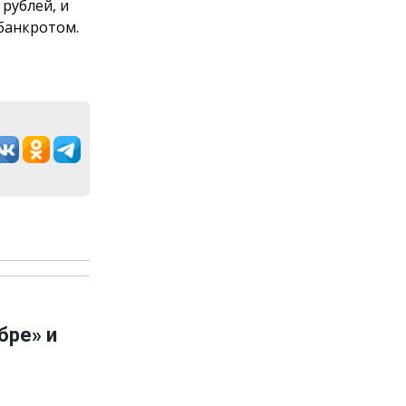
 рублей, и
банкротом.
бре» и