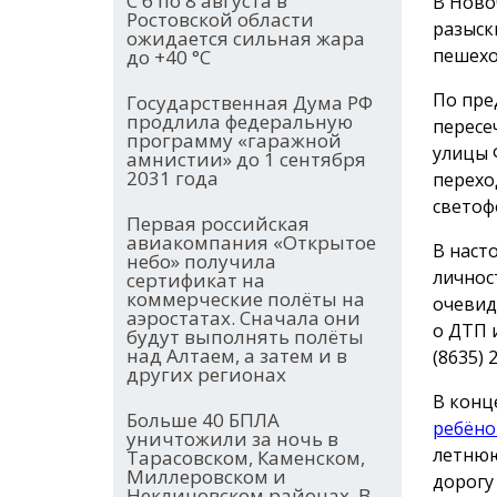
С 6 по 8 августа в
В Ново
Ростовской области
разыск
ожидается сильная жара
пешехо
до +40 °С
По пре
Государственная Дума РФ
продлила федеральную
пересе
программу «гаражной
улицы 
амнистии» до 1 сентября
2031 года
перехо
светоф
Первая российская
авиакомпания «Открытое
В наст
небо» получила
личнос
сертификат на
коммерческие полёты на
очевид
аэростатах. Сначала они
о ДТП 
будут выполнять полёты
над Алтаем, а затем и в
(8635) 
других регионах
В конц
Больше 40 БПЛА
ребёно
уничтожили за ночь в
летнюю
Тарасовском, Каменском,
Миллеровском и
дорогу
Неклиновском районах. В