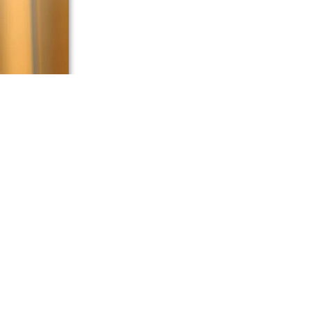
 смерти 27-
я 6 августа
ричиной
й попросил
ми