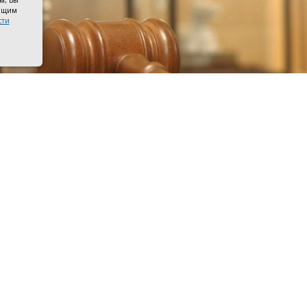
ом, Вы
оящим
сти
к судьи. Фото Владимира Федоренко/РИА Новости
 заседание по делу врача-анестезиолога, обвиняемого в
 пациентки после родов, которое должно было состоятьс
черкасском городском суде, отложили до 17 августа. П
ходатайство адвоката мужа погибшей женщины, которы
ительное время для ознакомления со всеми материала