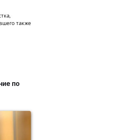
тка,
авшего также
ние по