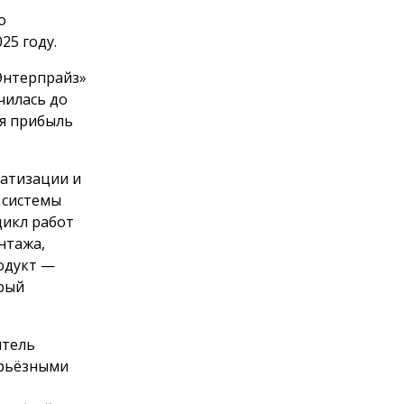
о
25 году.
 Энтерпрайз»
чилась до
ая прибыль
атизации и
 системы
цикл работ
нтажа,
одукт —
рый
итель
ерьёзными