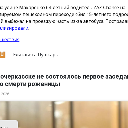
на улице Макаренко 64-летний водитель ZAZ Chance на
лируемом пешеходном переходе сбил 15-летнего подрос
й выбежал на проезжую часть из-за автобуса. Пострад
ализировали
.
сшествия
Елизавета Пушкарь
вочеркасске не состоялось первое заседа
 о смерти роженицы
а 2026