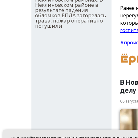
Неклиновском районе в
Ранее 
результате падения
обломков БПЛА загорелась
нерегу
трава, пожар оперативно
которы
потушили
госпит
#прои
В Но
делу
06 август