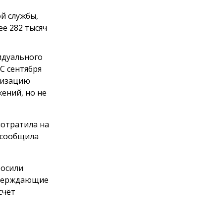
й службы,
е 282 тысяч
идуального
С сентября
анизацию
ений, но не
потратила на
 сообщила
росили
тверждающие
счёт