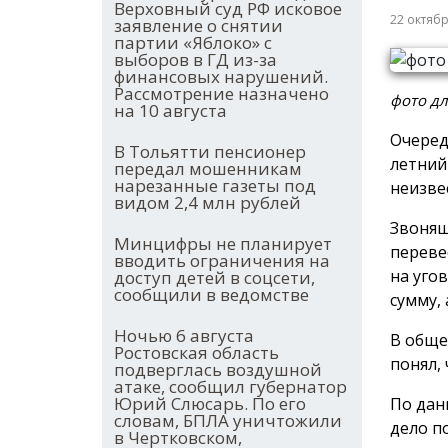
Верховный суд РФ исковое
22 октяб
заявление о снятии
партии «Яблоко» с
выборов в ГД из-за
финансовых нарушений.
Рассмотрение назначено
фото дл
на 10 августа
Очеред
В Тольятти пенсионер
летний
передал мошенникам
нарезанные газеты под
неизве
видом 2,4 млн рублей
Звонящ
Минцифры не планирует
переве
вводить ограничения на
на уго
доступ детей в соцсети,
сообщили в ведомстве
сумму,
Ночью 6 августа
В обще
Ростовская область
понял,
подверглась воздушной
атаке, сообщил губернатор
Юрий Слюсарь. По его
По дан
словам, БПЛА уничтожили
дело п
в Чертковском,