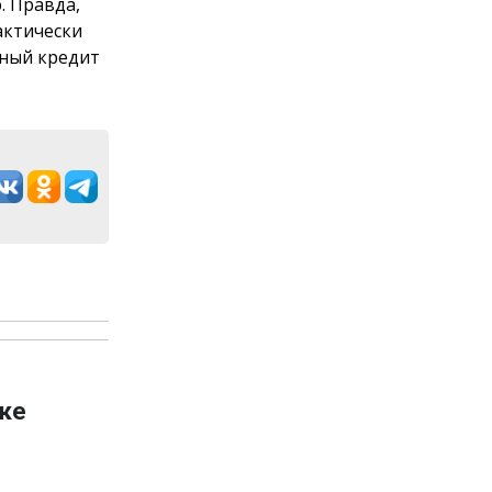
. Правда,
актически
нный кредит
ке