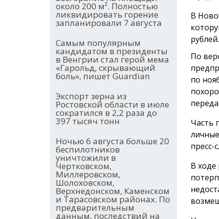
около 200 м². Полностью
ликвидировать горение
В Ново
запланировали 7 августа
котору
рублей.
Самым популярным
кандидатом в президенты
По вер
в Венгрии стал герой мема
«Гарольд, скрывающий
предпр
боль», пишет Guardian
по ноя
похоро
Экспорт зерна из
переда
Ростовской области в июле
сократился в 2,2 раза до
397 тысяч тонн
Часть 
личные
Ночью 6 августа больше 20
пресс-с
беспилотников
уничтожили в
В ходе
Чертковском,
Миллеровском,
потерп
Шолоховском,
недост
Верхнедонском, Каменском
и Тарасовском районах. По
возмещ
предварительным
данным, последствий на