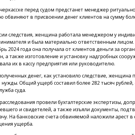
черкасске перед судом предстанет менеджер ритуально
ю обвиняют в присвоении денег клиентов на сумму боле
сии следствия, женщина работала менеджером у индив
инимателя и была материально ответственным лицом. 
брь 2024 года она получала от клиентов деньги за орг
н, а также изготовление и установку надгробных сооруж
вала их в кассу предприятия или руководителю.
полученных денег, как установило следствие, женщина 
 нужды. Общий ущерб составил более 282 тысяч рублей,
лужба суда.
 расследования провели бухгалтерские экспертизы, доп
евшего и свидетелей, а также изъяли документы, под
ачу. На банковские счета обвиняемой наложили арест в 
ения ущерба.