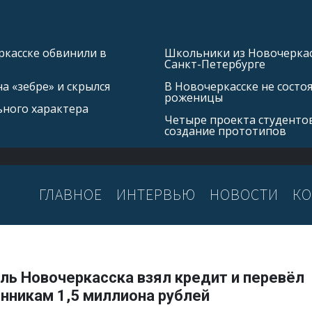
касске обвинили в
Школьники из Новочеркасс
Санкт-Петербурге
а «зебре» и скрылся
В Новочеркасске не состо
роженицы
ьного характера
Четыре проекта студентов
создание прототипов
ГЛАВНОЕ
ИНТЕРВЬЮ
НОВОСТИ
КО
ль Новочеркасска взял кредит и перевёл
нникам 1,5 миллиона рублей