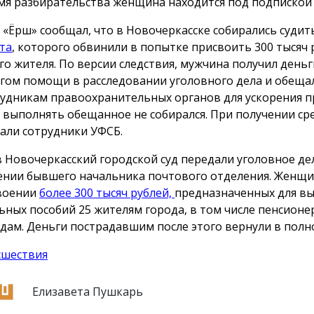
мя разбирательства женщина находится под подпиской 
 «Ёрш» сообщал, что в Новочеркасске собирались суди
та
, которого обвинили в попытке присвоить 300 тысяч 
го жителя. По версии следствия, мужчина получил деньг
гом помощи в расследовании уголовного дела и обеща
рудникам правоохранительных органов для ускорения п
 выполнять обещанное не собирался. При получении сре
али сотрудники УФСБ.
в Новочеркасский городской суд передали уголовное де
нии бывшего начальника почтового отделения. Женщи
воении
более 300 тысяч рублей,
предназначенных для в
ьных пособий 25 жителям города, в том числе пенсионе
дам. Деньги пострадавшим после этого вернули в полн
сшествия
Елизавета Пушкарь