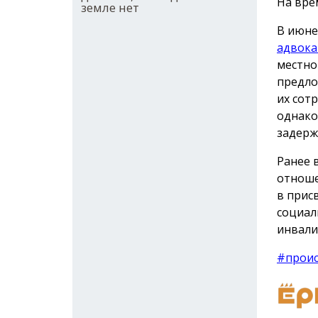
На вре
земле нет
В июне
адвока
местно
предло
их сот
однако
задерж
Ранее 
отноше
в прис
социал
инвали
#прои