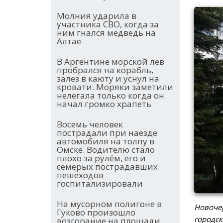
Молния ударила в
участника СВО, когда за
ним гнался медведь на
Алтае
В Аргентине морской лев
пробрался на корабль,
залез в каюту и уснул на
кровати. Моряки заметили
нелегала только когда он
начал громко храпеть
Восемь человек
пострадали при наезде
автомобиля на толпу в
Омске. Водителю стало
плохо за рулём, его и
семерых пострадавших
пешеходов
госпитализировали
На мусорном полигоне в
Новочер
Гуково произошло
городск
возгорание на площади