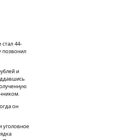
стал 44-
у позвонил
ублей и
Поддавшись
полученную
енником.
огда он
и уголовное
рядка