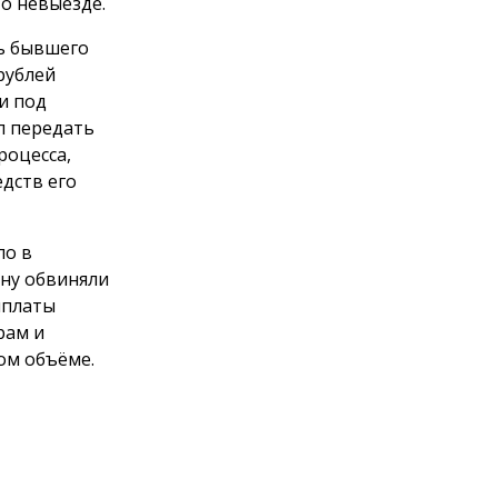
о невыезде.
ть бывшего
рублей
и под
л передать
роцесса,
дств его
ло в
ну обвиняли
ыплаты
рам и
ом объёме.