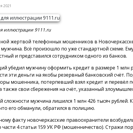
ря 2021
я иллюстрации 9111.ru
ной жертвой телефонных мошенников в Новочеркасске 
 мужчина. Всё произошло по уже стандартной схеме. Ем
стный и представился сотрудником одного из банков.
ий убедил мужчину оформить кредит в размере 1 млн р
сти эти деньги на якобы резервный банковский счёт. 
воры мошенника, потерпевший взял кредит и перевёл 
 а также свои сбережения на счёт, указанный злоумышл
й сложности мужчина лишился 1 млн 426 тысяч рублей. К
 что его обманули, обратился в полицию.
ному факту новочеркасские правоохранители возбудил
о части 4 статьи 159 УК РФ (мошенничество). Стражи по