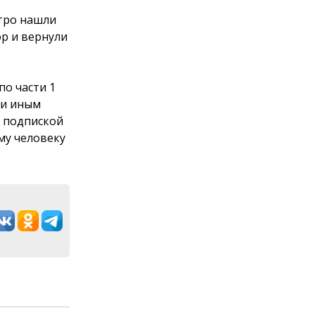
стро нашли
р и вернули
по части 1
ли иным
д подпиской
му человеку