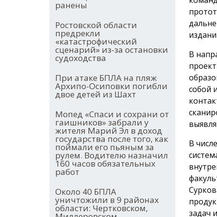
ранены
протот
дальне
Ростовской области
предрекли
издани
«катастрофический
сценарий» из-за остановки
В напр
судоходства
проект
образо
При атаке БПЛА на пляж
Архипо-Осиповки погибли
собой 
двое детей из Шахт
контак
сканир
Мопед «Спаси и сохрани от
гаишников» забрали у
выявля
жителя Марий Эл в доход
государства после того, как
В числ
поймали его пьяным за
систем
рулем. Водителю назначил
160 часов обязательных
внутре
работ
факуль
Сурков
Около 40 БПЛА
уничтожили в 9 районах
продук
области: Чертковском,
задач 
Миллеровском,