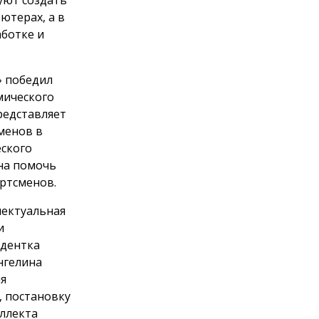
ютерах, а в
ботке и
» победил
мического
представляет
менов в
ского
на помочь
ортсменов.
лектуальная
и
удентка
нгелина
ия
, постановку
ллекта