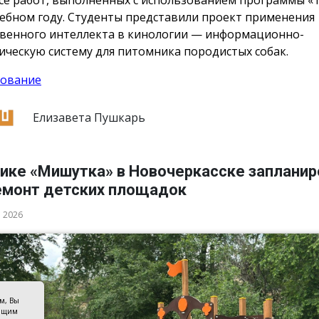
чебном году. Студенты представили проект применения
твенного интеллекта в кинологии — информационно-
ическую систему для питомника породистых собак.
ование
Елизавета Пушкарь
дике «Мишутка» в Новочеркасске заплани
емонт детских площадок
а 2026
ом, Вы
оящим