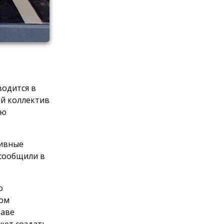
водится в
ий коллектив
ую
тивные
 сообщили в
о
том
таве
уют создать