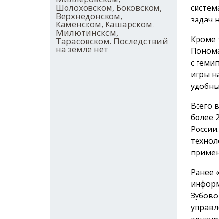
Шолоховском, Боковском,
систем
Верхнедонском,
задач 
Каменском, Кашарском,
Милютинском,
Кроме 
Тарасовском. Последствий
на земле нет
Понома
с геми
игры н
удобны
Всего 
более 
России
технол
приме
Ранее 
информ
Зубово
управл
конкур