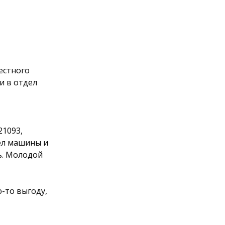
естного
и в отдел
21093,
вёл машины и
сь. Молодой
-то выгоду,