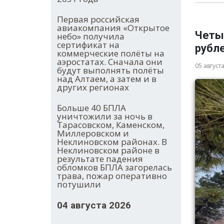
Первая российская
авиакомпания «Открытое
Четы
небо» получила
сертификат на
рубле
коммерческие полёты на
аэростатах. Сначала они
05 август
будут выполнять полёты
над Алтаем, а затем и в
других регионах
Больше 40 БПЛА
уничтожили за ночь в
Тарасовском, Каменском,
Миллеровском и
Неклиновском районах. В
Неклиновском районе в
результате падения
обломков БПЛА загорелась
трава, пожар оперативно
потушили
04 августа 2026