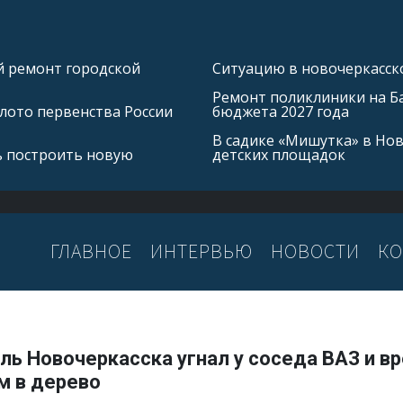
й ремонт городской
Ситуацию в новочеркасско
Ремонт поликлиники на Б
лото первенства России
бюджета 2027 года
В садике «Мишутка» в Но
ь построить новую
детских площадок
ГЛАВНОЕ
ИНТЕРВЬЮ
НОВОСТИ
КО
ь Новочеркасска угнал у соседа ВАЗ и в
м в дерево