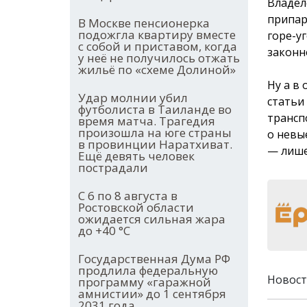
Владел
припар
В Москве пенсионерка
подожгла квартиру вместе
горе-у
с собой и приставом, когда
законн
у неё не получилось отжать
жильё по «схеме Долиной»
Ну а в
Удар молнии убил
статьи
футболиста в Таиланде во
трансп
время матча. Трагедия
произошла на юге страны
о невы
в провинции Наратхиват.
— лише
Ещё девять человек
пострадали
С 6 по 8 августа в
Ростовской области
ожидается сильная жара
до +40 °С
Государственная Дума РФ
продлила федеральную
Новост
программу «гаражной
амнистии» до 1 сентября
2031 года