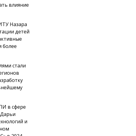
ать влияние
ФИТУ Назара
тации детей
активные
я более
елями стали
регионов
азработку
льнейшему
ПИ в сфере
 Дарьи
ехнологий и
дном
С» в 2024–