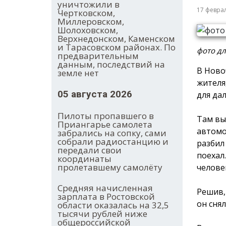
уничтожили в
17 февра
Чертковском,
Миллеровском,
Шолоховском,
Верхнедонском, Каменском
и Тарасовском районах. По
фото дл
предварительным
данным, последствий на
В Ново
земле нет
жителя
05 августа 2026
для да
Пилоты пропавшего в
Там вы
Приангарье самолета
автомо
забрались на сопку, сами
собрали радиостанцию и
разбил
передали свои
поехал
координаты
пролетавшему самолёту
челове
Средняя начисленная
Решив,
зарплата в Ростовской
он снял
области оказалась на 32,5
тысячи рублей ниже
общероссийской