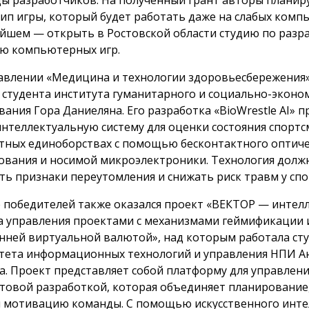
ип игры, который будет работать даже на слабых компь
йшем — открыть в Ростовской области студию по разра
ю компьютерных игр.
авлении «Медицина и технологии здоровьесбережения
 студента института гуманитарного и социально-эконо
вания Гора Даниеляна. Его разработка «BioWrestle AI» 
интеллектуальную систему для оценки состояния спортс
тных единоборствах с помощью бесконтактного оптиче
ования и носимой микроэлектроники. Технология долж
ть признаки переутомления и снижать риск травм у сп
е победителей также оказался проект «ВЕКТОР — интел
а управления проектами с механизмами геймификации 
нней виртуальной валютой», над которым работала ст
тета информационных технологий и управления НПИ А
а. Проект представляет собой платформу для управлен
товой разработкой, которая объединяет планирование
и мотивацию команды. С помощью искусственного инте