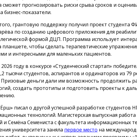
а сможет прогнозировать риски срыва сроков и оценив
на бизнес-показатели.
того, грантовую поддержку получил проект студента 
рёва по созданию цифрового приложения для реабили
плегической формой ДЦП. Программа использует интер
а планшете, чтобы сделать терапевтические упражнени
ми и интересными для маленьких пациентов.
в 2026 году в конкурсе «Студенческий стартап» победит
2,2 тысячи студентов, аспирантов и ординаторов из 79 
. Призовые деньги дали им возможность продолжить р
огий, создать прототипы и подготовить проекты к да
нению.
«Ёрш» писал о другой успешной разработке студентов Н
ационных технологий. Магистерская выпускная работа
й и Семёна Семениста с факультета информационных т
ения университета заняла
первое место
на междунаро
се работ, выполненных с использованием программы «1