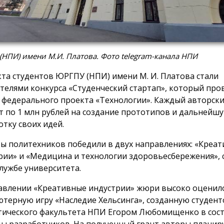
НПИ) имени М.И. Платова. Фото telegram-канала НПИ
кта студентов ЮРГПУ (НПИ) имени М. И. Платова стали
телями конкурса «Студенческий стартап», который про
 федерального проекта «Технологии». Каждый авторск
т по 1 млн рублей на создание прототипов и дальнейш
отку своих идей.
ы политехников победили в двух направлениях: «Креа
рии» и «Медицина и технологии здоровьесбережения»,
службе университета.
авлении «Креативные индустрии» жюри высоко оценил
терную игру «Наследие Хельсинга», созданную студен
тического факультета НПИ Егором Любомищенко в сос
ы разработчиков. На полученный грант авторы планир