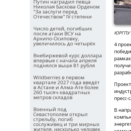
Путин наградил певца
Николая Баскова Орденом
"За заслуги перед
Отечеством" IV степени
Число детей, погибших
ЮРГПУ (
после атаки ВСУ на
Архипо-Осиповку,
увеличилось до четырёх
4 прое
победи
Внебиржевой курс доллара
рамках
впервые с начала апреля
поднялся выше 81 рубля
получи
разраб
Wildberries в первом
квартале 2027 года введёт
Проект
в Астане и Алма-Ате более
индуст
260 тысяч квадратных
метров складов
пресс-
Военный под
В напр
Севастополем открыл
компью
стрельбу, погиб
энерге
сослуживец и три мирных
жителя, несколько человек
команд