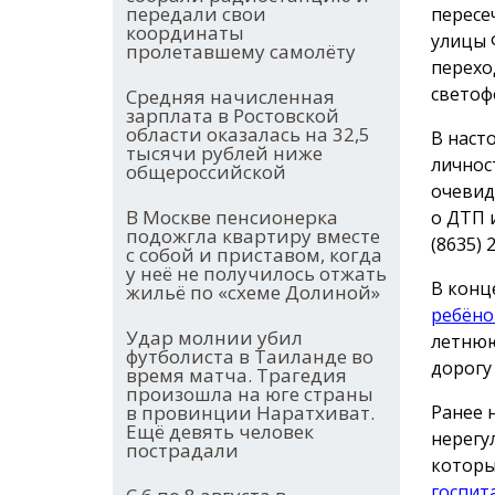
передали свои
пересе
координаты
улицы 
пролетавшему самолёту
перехо
светоф
Средняя начисленная
зарплата в Ростовской
области оказалась на 32,5
В наст
тысячи рублей ниже
личнос
общероссийской
очевид
В Москве пенсионерка
о ДТП 
подожгла квартиру вместе
(8635) 
с собой и приставом, когда
у неё не получилось отжать
В конц
жильё по «схеме Долиной»
ребёно
Удар молнии убил
летнюю
футболиста в Таиланде во
дорогу
время матча. Трагедия
произошла на юге страны
Ранее 
в провинции Наратхиват.
Ещё девять человек
нерегу
пострадали
которы
госпит