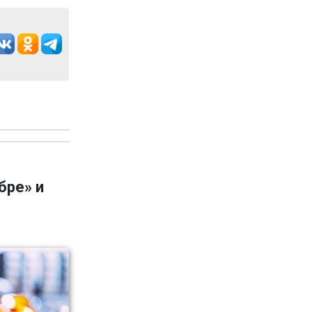
бре» и