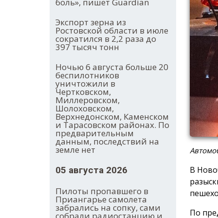
боль», пишет Guardian
Экспорт зерна из
Ростовской области в июле
сократился в 2,2 раза до
397 тысяч тонн
Ночью 6 августа больше 20
беспилотников
уничтожили в
Чертковском,
Миллеровском,
Шолоховском,
Верхнедонском, Каменском
и Тарасовском районах. По
предварительным
данным, последствий на
земле нет
Автомо
В Ново
05 августа 2026
разыск
Пилоты пропавшего в
пешехо
Приангарье самолета
забрались на сопку, сами
По пре
собрали радиостанцию и