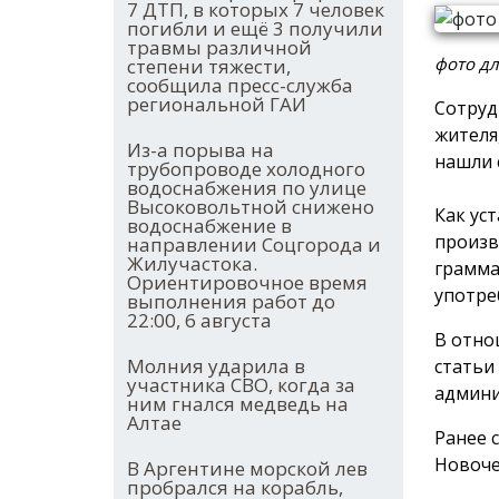
7 ДТП, в которых 7 человек
погибли и ещё 3 получили
травмы различной
фото дл
степени тяжести,
сообщила пресс-служба
региональной ГАИ
Сотруд
жителя
Из-а порыва на
нашли 
трубопроводе холодного
водоснабжения по улице
Высоковольтной снижено
Как ус
водоснабжение в
произв
направлении Соцгорода и
Жилучастока.
грамма
Ориентировочное время
употре
выполнения работ до
22:00, 6 августа
В отно
Молния ударила в
статьи
участника СВО, когда за
админи
ним гнался медведь на
Алтае
Ранее 
Новоче
В Аргентине морской лев
пробрался на корабль,