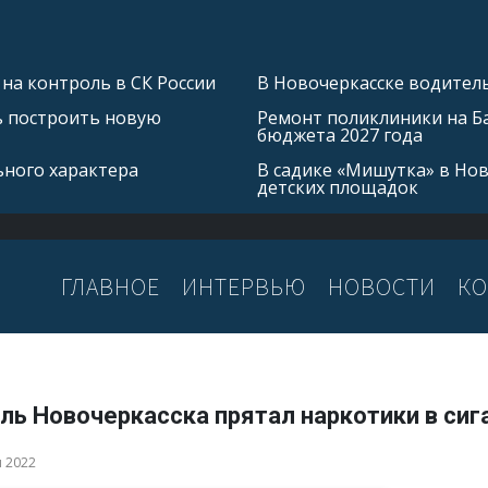
на контроль в СК России
В Новочеркасске водитель
ь построить новую
Ремонт поликлиники на Б
бюджета 2027 года
ьного характера
В садике «Мишутка» в Но
детских площадок
ГЛАВНОЕ
ИНТЕРВЬЮ
НОВОСТИ
КО
ль Новочеркасска прятал наркотики в сиг
я 2022