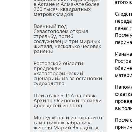
этого 
в Астане и Алма-Ате более
260 тысяч квадратных
Следст
метров складов
переда
Военный под
канал 
Севастополем открыл
После 
стрельбу, погиб
сослуживец и три мирных
перина
жителя, несколько человек
ранены
Изнача
Ростов
Ростовской области
обвине
предрекли
«катастрофический
матери
сценарий» из-за остановки
судоходства
Напомн
схватк
При атаке БПЛА на пляж
Архипо-Осиповки погибли
провед
двое детей из Шахт
выполн
Мопед «Спаси и сохрани от
После 
гаишников» забрали у
причин
жителя Марий Эл в доход