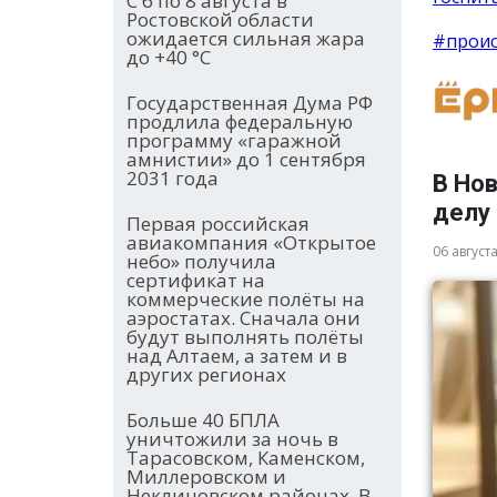
С 6 по 8 августа в
Ростовской области
ожидается сильная жара
#прои
до +40 °С
Государственная Дума РФ
продлила федеральную
программу «гаражной
амнистии» до 1 сентября
2031 года
В Но
делу
Первая российская
авиакомпания «Открытое
06 август
небо» получила
сертификат на
коммерческие полёты на
аэростатах. Сначала они
будут выполнять полёты
над Алтаем, а затем и в
других регионах
Больше 40 БПЛА
уничтожили за ночь в
Тарасовском, Каменском,
Миллеровском и
Неклиновском районах. В