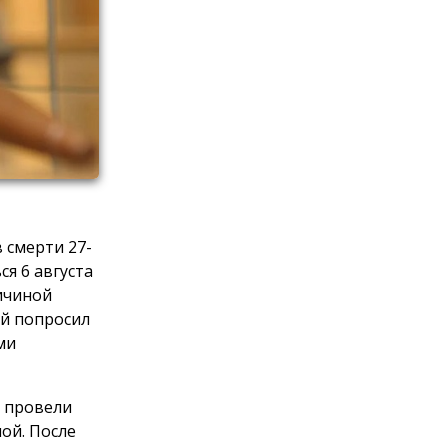
 смерти 27-
я 6 августа
ричиной
й попросил
ми
а провели
ой. После