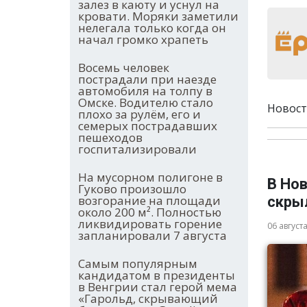
залез в каюту и уснул на
кровати. Моряки заметили
нелегала только когда он
начал громко храпеть
Восемь человек
пострадали при наезде
автомобиля на толпу в
Омске. Водителю стало
Новост
плохо за рулём, его и
семерых пострадавших
пешеходов
госпитализировали
На мусорном полигоне в
В Нов
Гуково произошло
возгорание на площади
скры
около 200 м². Полностью
ликвидировать горение
06 август
запланировали 7 августа
Самым популярным
кандидатом в президенты
в Венгрии стал герой мема
«Гарольд, скрывающий