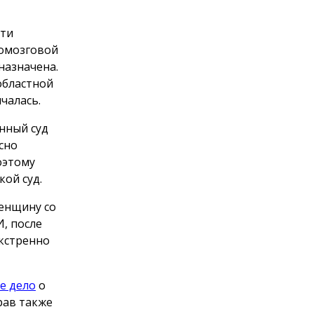
сти
номозговой
назначена.
областной
чалась.
нный суд
сно
оэтому
ой суд.
женщину со
, после
экстренно
е дело
о
рав также