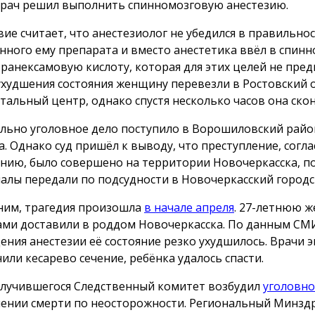
врач решил выполнить спинномозговую анестезию.
вие считает, что анестезиолог не убедился в правильно
нного ему препарата и вместо анестетика ввёл в спин
транексамовую кислоту, которая для этих целей не пред
ухудшения состояния женщину перевезли в Ростовский 
тальный центр, однако спустя несколько часов она скон
льно уголовное дело поступило в Ворошиловский райо
а. Однако суд пришёл к выводу, что преступление, согла
нию, было совершено на территории Новочеркасска, п
алы передали по подсудности в Новочеркасский городск
им, трагедия произошла
в начале апреля
. 27-летнюю 
ами доставили в роддом Новочеркасска. По данным СМИ
ения анестезии её состояние резко ухудшилось. Врачи 
или кесарево сечение, ребёнка удалось спасти.
случившегося Следственный комитет возбудил
уголовно
ении смерти по неосторожности. Региональный Минзд