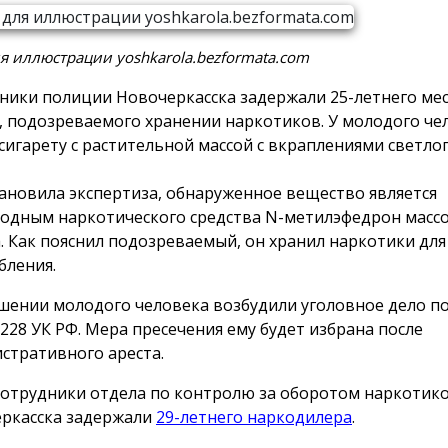
я иллюстрации yoshkarola.bezformata.com
ники полиции Новочеркасска задержали 25-летнего ме
, подозреваемого хранении наркотиков. У молодого че
сигарету с растительной массой с вкраплениями светло
тановила экспертиза, обнаруженное вещество является
одным наркотического средства N-метилэфедрон массой
. Как пояснил подозреваемый, он хранил наркотики для
бления.
шении молодого человека возбудили уголовное дело по
 228 УК РФ. Мера пресечения ему будет избрана после
стративного ареста.
сотрудники отдела по контролю за оборотом наркотик
ркасска задержали
29-летнего наркодилера
.