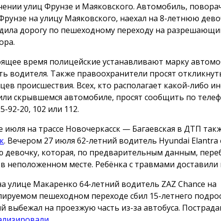
чении улиц Фрунзе и Маяковского. Автомобиль, поворач
Фрунзе на улицу Маяковского, наехал на 8-летнюю дево
дила дорогу по пешеходному переходу на разрешающи
ора.
оящее время полицейские устанавливают марку автомо
ть водителя. Также правоохранители просят откликнут
цев происшествия. Всех, кто располагает какой-либо 
или скрывшемся автомобиле, просят сообщить по телеф
25-92-20, 102 или 112.
е июля на трассе Новочеркасск — Багаевская в ДТП так
к
. Вечером 27 июля 62-летний водитель Hyundai Elantra 
 девочку, которая, по предварительным данным, пере
 в неположенном месте. Ребёнка с травмами доставили 
на улице Макаренко 64-летний водитель ZAZ Chance на
лируемом пешеходном переходе сбил 15-летнего подрос
й выбежал на проезжую часть из-за автобуса. Пострад
ализировали
.