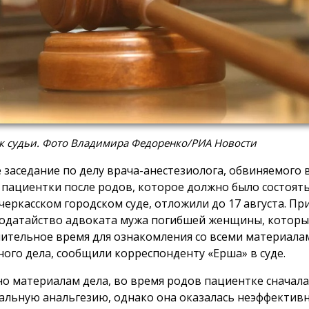
к судьи. Фото Владимира Федоренко/РИА Новости
 заседание по делу врача-анестезиолога, обвиняемого в
 пациентки после родов, которое должно было состоятьс
черкасском городском суде, отложили до 17 августа. П
ходатайство адвоката мужа погибшей женщины, которы
ительное время для ознакомления со всеми материала
ного дела, сообщили корреспонденту «Ерша» в суде.
но материалам дела, во время родов пациентке сначал
альную анальгезию, однако она оказалась неэффективн