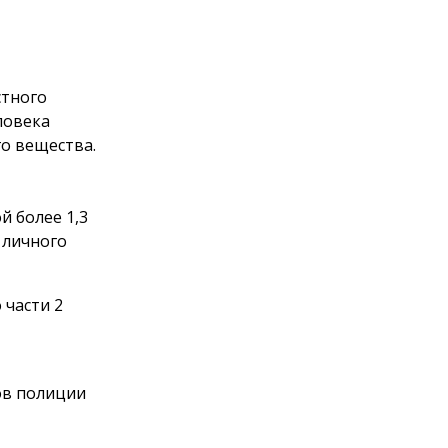
стного
ловека
го вещества.
 более 1,3
 личного
 части 2
ов полиции