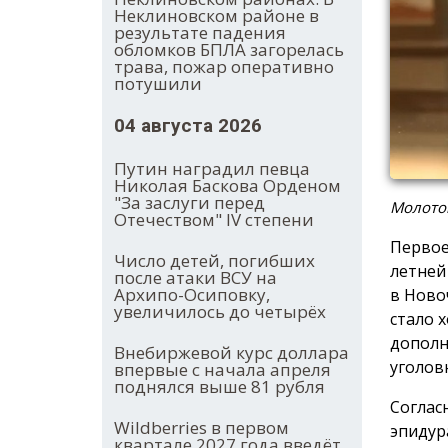
Неклиновском районе в
результате падения
обломков БПЛА загорелась
трава, пожар оперативно
потушили
04 августа 2026
Путин наградил певца
Николая Баскова Орденом
"За заслуги перед
Молото
Отечеством" IV степени
Первое
Число детей, погибших
летней
после атаки ВСУ на
Архипо-Осиповку,
в Ново
увеличилось до четырёх
стало 
дополн
Внебиржевой курс доллара
уголов
впервые с начала апреля
поднялся выше 81 рубля
Соглас
Wildberries в первом
эпидур
квартале 2027 года введёт