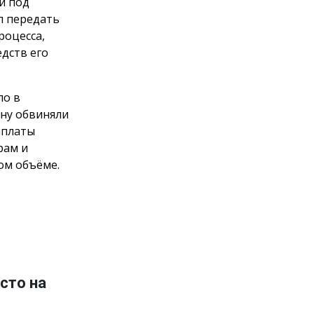
и под
л передать
роцесса,
дств его
ло в
ну обвиняли
ыплаты
рам и
ом объёме.
сто на