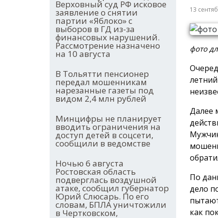
Верховный суд РФ исковое
13 сентя
заявление о снятии
партии «Яблоко» с
выборов в ГД из-за
финансовых нарушений.
Рассмотрение назначено
фото дл
на 10 августа
Очеред
В Тольятти пенсионер
летний
передал мошенникам
нарезанные газеты под
неизве
видом 2,4 млн рублей
Далее 
Минцифры не планирует
действ
вводить ограничения на
Мужчин
доступ детей в соцсети,
сообщили в ведомстве
мошенн
обрати
Ночью 6 августа
Ростовская область
По дан
подверглась воздушной
атаке, сообщил губернатор
дело п
Юрий Слюсарь. По его
пытают
словам, БПЛА уничтожили
как по
в Чертковском,