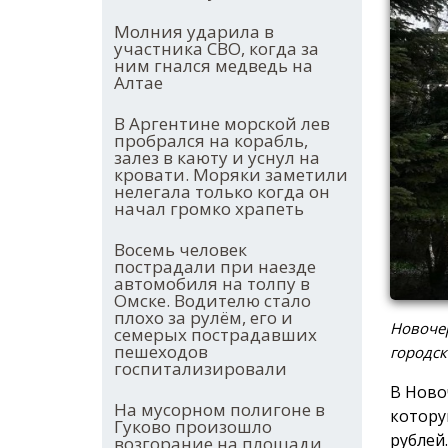
Молния ударила в
участника СВО, когда за
ним гнался медведь на
Алтае
В Аргентине морской лев
пробрался на корабль,
залез в каюту и уснул на
кровати. Моряки заметили
нелегала только когда он
начал громко храпеть
Восемь человек
пострадали при наезде
автомобиля на толпу в
Омске. Водителю стало
плохо за рулём, его и
Новочер
семерых пострадавших
пешеходов
городск
госпитализировали
В Ново
На мусорном полигоне в
котору
Гуково произошло
рублей.
возгорание на площади