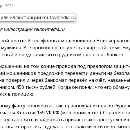
бря 2021
я иллюстрации reutovmedia.ru
ной жертвой телефонных мошенников в Новочеркасске 
 мужчина. Всё произошло по уже стандартной схеме. Ем
стный и представился сотрудником одного из банков.
мошенник на том конце провода под предлогом защиты
ий мошенников предложил перевести деньги на безопас
а поверил и через банкомат перевёл на счёт, названн
иком, 450 тысяч рублей. Когда он понял, что его обману
лся в полицию.
ному факту новочеркасские правоохранители возбудил
о части 3 статьи 159 УК РФ (мошенничество). Стражи по
ся установить и задержать причастных к преступлению
казывает практика, сделать это практически невозможн