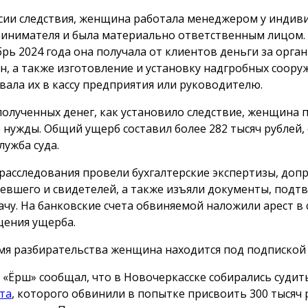
сии следствия, женщина работала менеджером у индив
инимателя и была материально ответственным лицом. 
брь 2024 года она получала от клиентов деньги за орг
н, а также изготовление и установку надгробных сооруж
вала их в кассу предприятия или руководителю.
полученных денег, как установило следствие, женщина 
 нужды. Общий ущерб составил более 282 тысяч рублей,
лужба суда.
 расследования провели бухгалтерские экспертизы, доп
евшего и свидетелей, а также изъяли документы, под
ачу. На банковские счета обвиняемой наложили арест в 
ения ущерба.
мя разбирательства женщина находится под подпиской 
 «Ёрш» сообщал, что в Новочеркасске собирались суди
та
, которого обвинили в попытке присвоить 300 тысяч 