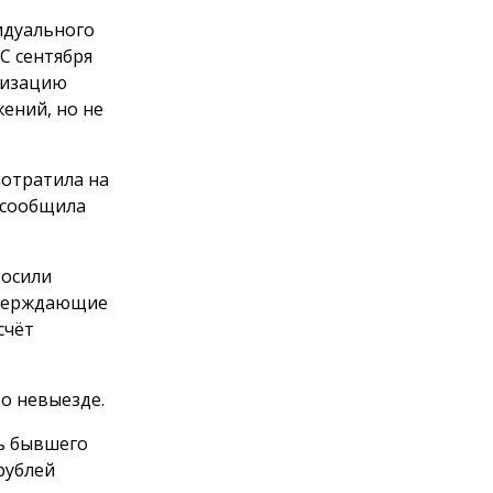
идуального
С сентября
анизацию
ений, но не
потратила на
 сообщила
росили
тверждающие
счёт
о невыезде.
ть бывшего
рублей