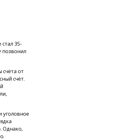
стал 35-
у позвонил
 счёта от
ный счёт.
ый
ли,
и уголовное
рядка
. Однако,
о.