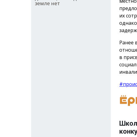
местно
земле нет
предло
их сот
однако
задерж
Ранее 
отноше
в прис
социал
инвали
#прои
Школ
конку