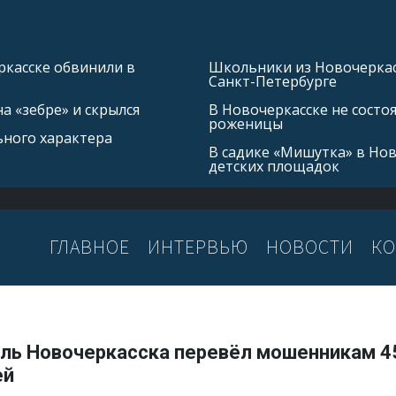
касске обвинили в
Школьники из Новочеркасс
Санкт-Петербурге
а «зебре» и скрылся
В Новочеркасске не состо
роженицы
ьного характера
В садике «Мишутка» в Но
детских площадок
ГЛАВНОЕ
ИНТЕРВЬЮ
НОВОСТИ
КО
ль Новочеркасска перевёл мошенникам 4
ей