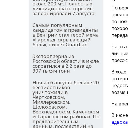
около 200 м². Полностью
По вер
ликвидировать горение
запланировали 7 августа
предпр
по ноя
Самым популярным
похоро
кандидатом в президенты
в Венгрии стал герой мема
переда
«Гарольд, скрывающий
боль», пишет Guardian
Часть 
личные
Экспорт зерна из
пресс-с
Ростовской области в июле
сократился в 2,2 раза до
397 тысяч тонн
В ходе
потерп
Ночью 6 августа больше 20
недост
беспилотников
уничтожили в
возмещ
Чертковском,
Миллеровском,
На вре
Шолоховском,
Верхнедонском, Каменском
В июне
и Тарасовском районах. По
предварительным
адвока
данным, последствий на