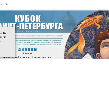
а 2026
ом, Вы
оящим
сти
 призёров. Фото со страницы управления образования адм