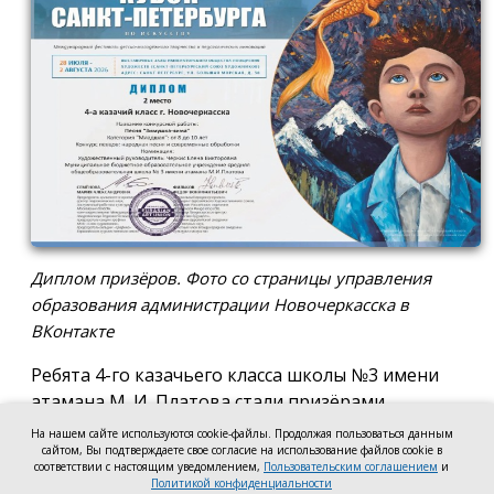
Диплом призёров. Фото со страницы управления
образования администрации Новочеркасска в
ВКонтакте
Ребята 4-го казачьего класса школы №3 имени
атамана М. И. Платова стали призёрами
международного конкурса детско-молодёжного
На нашем сайте используются cookie-файлы. Продолжая пользоваться данным
творчества «Кубок Санкт-Петербурга по
сайтом, Вы подтверждаете свое согласие на использование файлов cookie в
соответствии с настоящим уведомлением,
Пользовательским соглашением
и
искусству». Новочеркассцы получили диплом за
Политикой конфиденциальности