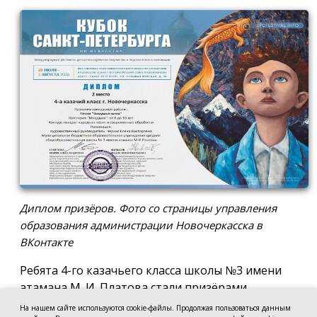
Диплом призёров. Фото со страницы управления
образования администрации Новочеркасска в
ВКонтакте
Ребята 4-го казачьего класса школы №3 имени
атамана М. И. Платова стали призёрами
международного конкурса детско-молодёжного
На нашем сайте используются cookie-файлы. Продолжая пользоваться данным