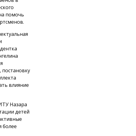
ского
на помочь
ортсменов.
лектуальная
и
удентка
нгелина
ия
, постановку
ллекта
ать влияние
ФИТУ Назара
тации детей
активные
я более