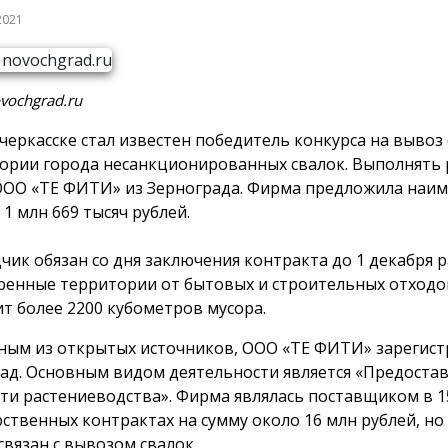
2021
vochgrad.ru
черкасске стал известен победитель конкурса на вывоз 
ории города несанкционированных свалок. Выполнять
ООО «ТЕ ФИТИ» из Зернограда. Фирма предложила на
1 млн 669 тысяч рублей.
чик обязан со дня заключения контракта до 1 декабря 
ренные территории от бытовых и строительных отходо
ит более 2200 кубометров мусора.
ным из открытых источников, ООО «ТЕ ФИТИ» зарегис
зад. Основным видом деятельности является «Предостав
сти растениеводства». Фирма являлась поставщиком в 1
рственных контрактах на сумму около 16 млн рублей, но
связан с вывозом свалок.