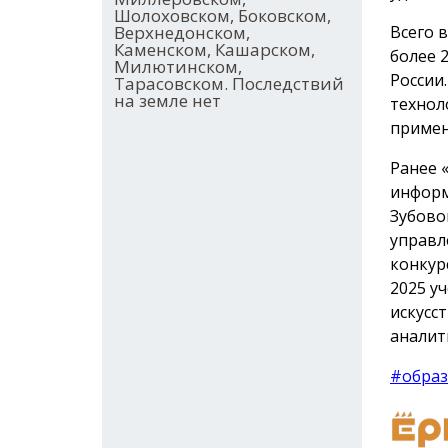
Шолоховском, Боковском,
Всего 
Верхнедонском,
Каменском, Кашарском,
более 
Милютинском,
России
Тарасовском. Последствий
на земле нет
технол
приме
Ранее 
информ
Зубово
управл
конкур
2025 у
искусс
аналит
#образ