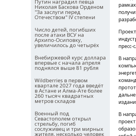
Путин наградил певца
рамках
Николая Баскова Орденом
"За заслуги перед
получи
Отечеством" IV степени
разраб
Число детей, погибших
Проект
после атаки ВСУ на
индуст
Архипо-Осиповку,
увеличилось до четырёх
пресс-
Внебиржевой курс доллара
В напр
впервые с начала апреля
компью
поднялся выше 81 рубля
энерге
команд
Wildberries в первом
квартале 2027 года введёт
протот
в Астане и Алма-Ате более
дальне
260 тысяч квадратных
метров складов
издани
Военный под
В напр
Севастополем открыл
проект
стрельбу, погиб
образо
сослуживец и три мирных
жителя, несколько человек
собой 