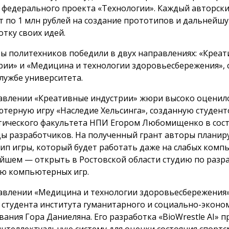
 федерального проекта «Технологии». Каждый авторск
т по 1 млн рублей на создание прототипов и дальнейш
отку своих идей.
ы политехников победили в двух направлениях: «Креа
рии» и «Медицина и технологии здоровьесбережения»,
службе университета.
авлении «Креативные индустрии» жюри высоко оценил
терную игру «Наследие Хельсинга», созданную студен
тического факультета НПИ Егором Любомищенко в сос
ы разработчиков. На полученный грант авторы планир
ип игры, который будет работать даже на слабых компь
йшем — открыть в Ростовской области студию по разра
ю компьютерных игр.
авлении «Медицина и технологии здоровьесбережения
 студента института гуманитарного и социально-эконо
вания Гора Даниеляна. Его разработка «BioWrestle AI» 
интеллектуальную систему для оценки состояния спортс