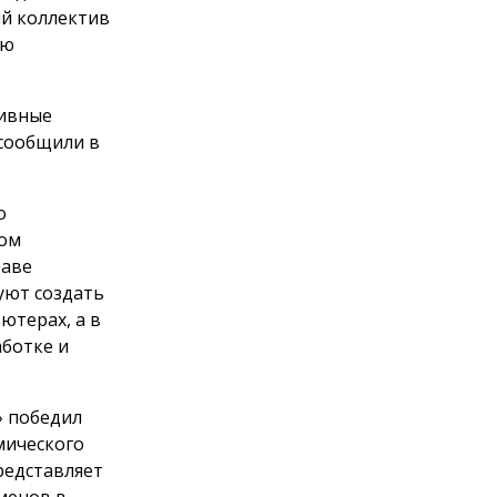
ий коллектив
ую
тивные
 сообщили в
о
том
таве
уют создать
ютерах, а в
ботке и
» победил
мического
представляет
менов в