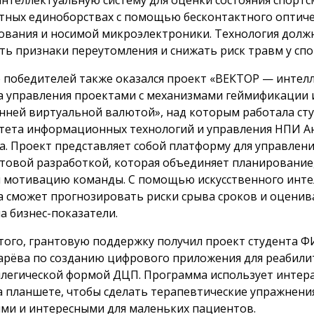
тных единоборствах с помощью бесконтактного оптиче
ования и носимой микроэлектроники. Технология долж
ть признаки переутомления и снижать риск травм у сп
е победителей также оказался проект «ВЕКТОР — интел
а управления проектами с механизмами геймификации 
нней виртуальной валютой», над которым работала ст
тета информационных технологий и управления НПИ А
а. Проект представляет собой платформу для управлен
товой разработкой, которая объединяет планирование
и мотивацию команды. С помощью искусственного инте
а сможет прогнозировать риски срыва сроков и оценив
на бизнес-показатели.
того, грантовую поддержку получил проект студента 
рёва по созданию цифрового приложения для реабили
плегической формой ДЦП. Программа использует интер
а планшете, чтобы сделать терапевтические упражнени
ми и интересными для маленьких пациентов.