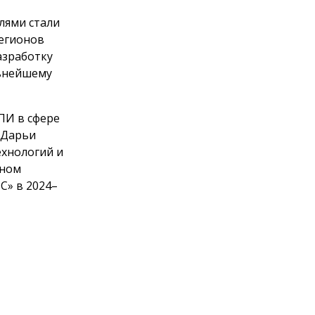
елями стали
регионов
азработку
льнейшему
ПИ в сфере
 Дарьи
ехнологий и
дном
С» в 2024–