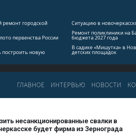
й ремонт городской
Ситуацию в новочеркасско
Ремонт поликлиники на Б
лото первенства России
бюджета 2027 года
В садике «Мишутка» в Но
ь построить новую
детских площадок
ГЛАВНОЕ
ИНТЕРВЬЮ
НОВОСТИ
КО
зить несанкционированные свалки в
черкасске будет фирма из Зернограда