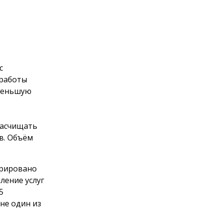
с
 работы
именьшую
расчищать
в. Объём
трировано
ление услуг
5
 не один из