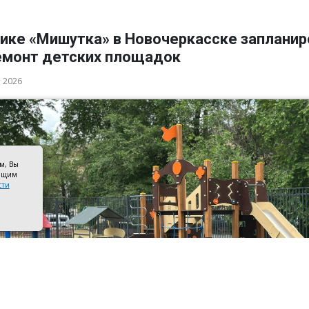
дике «Мишутка» в Новочеркасске заплани
емонт детских площадок
а 2026
ом, Вы
оящим
сти