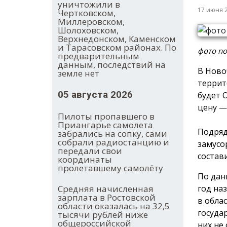
уничтожили в
17 июня 
Чертковском,
Миллеровском,
Шолоховском,
Верхнедонском, Каменском
и Тарасовском районах. По
фото no
предварительным
данным, последствий на
В Ново
земле нет
террит
05 августа 2026
будет 
цену — 
Пилоты пропавшего в
Приангарье самолета
Подряд
забрались на сопку, сами
собрали радиостанцию и
замусо
передали свои
состав
координаты
пролетавшему самолёту
По дан
год на
Средняя начисленная
зарплата в Ростовской
в обла
области оказалась на 32,5
госуда
тысячи рублей ниже
общероссийской
них не 