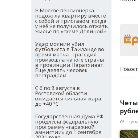
В Москве пенсионерка
подожгла квартиру вместе
с собой и приставом, когда
у неё не получилось отжать
жильё по «схеме Долиной»
Удар молнии убил
футболиста в Таиланде во
время матча. Трагедия
произошла на юге страны
в провинции Наратхиват.
Новост
Ещё девять человек
пострадали
С 6 по 8 августа в
Ростовской области
ожидается сильная жара
Четы
до +40 °С
рубле
Государственная Дума РФ
продлила федеральную
05 август
программу «гаражной
амнистии» до 1 сентября
2031 года