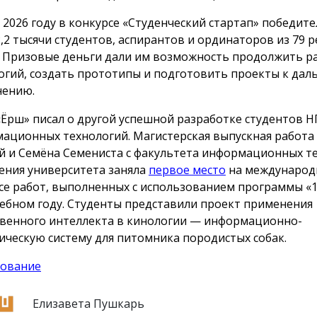
в 2026 году в конкурсе «Студенческий стартап» победит
2,2 тысячи студентов, аспирантов и ординаторов из 79 
. Призовые деньги дали им возможность продолжить р
огий, создать прототипы и подготовить проекты к да
нению.
«Ёрш» писал о другой успешной разработке студентов Н
ационных технологий. Магистерская выпускная работа
й и Семёна Семениста с факультета информационных т
ения университета заняла
первое место
на междунаро
се работ, выполненных с использованием программы «1
чебном году. Студенты представили проект применения
твенного интеллекта в кинологии — информационно-
ическую систему для питомника породистых собак.
ование
Елизавета Пушкарь