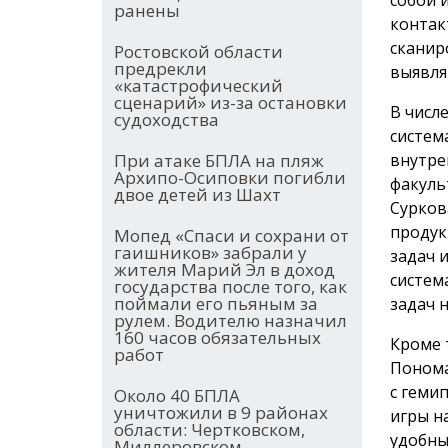
ранены
контак
сканир
Ростовской области
предрекли
выявля
«катастрофический
сценарий» из-за остановки
В числ
судоходства
систем
внутре
При атаке БПЛА на пляж
Архипо-Осиповки погибли
факуль
двое детей из Шахт
Сурков
продук
Мопед «Спаси и сохрани от
гаишников» забрали у
задач 
жителя Марий Эл в доход
систем
государства после того, как
поймали его пьяным за
задач 
рулем. Водителю назначил
160 часов обязательных
Кроме 
работ
Понома
с геми
Около 40 БПЛА
уничтожили в 9 районах
игры н
области: Чертковском,
удобны
Миллеровском,