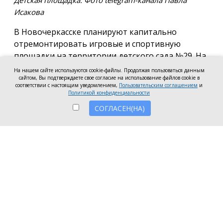
Детская площадка. Фото telegram-канала Павла
Исакова
В Новочеркасске планируют капитально
отремонтировать игровые и спортивную
площадки на территории детского сада №29. На
эти цели готовы направить 2,5 млн рублей.
На нашем сайте используются cookie-файлы. Продолжая пользоваться данным
сайтом, Вы подтверждаете свое согласие на использование файлов cookie в
Согласно информации на сайте госзакупок,
соответствии с настоящим уведомлением,
Пользовательским соглашением
и
Политикой конфиденциальности
подрядчику предстоит привести в порядок
СОГЛАСЕН(НА)
игровые и спортивную площадки: заменить их
покрытие, установить новое ограждение с
калитками, обновить бордюры и выполнить
другие работы по благоустройству территории.
Завершить ремонт планируют до 20 октября 2026
года.
Работы профинансируют за счёт средств
областного и местного бюджетов. Заявки на
участие в закупке принимают до 11 августа.