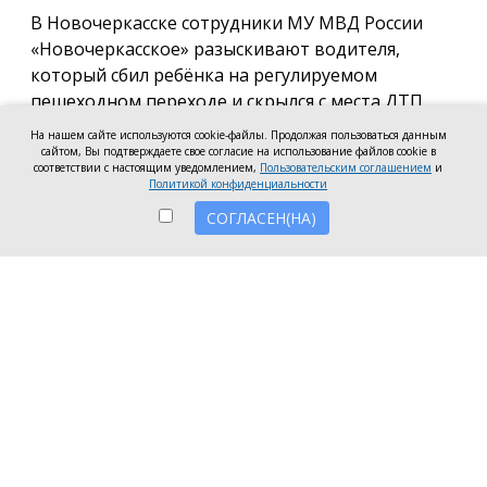
В Новочеркасске сотрудники МУ МВД России
«Новочеркасское» разыскивают водителя,
который сбил ребёнка на регулируемом
пешеходном переходе и скрылся с места ДТП.
На нашем сайте используются cookie-файлы. Продолжая пользоваться данным
По предварительным данным, авария произошла
сайтом, Вы подтверждаете свое согласие на использование файлов cookie в
5 августа около 19:30 на пересечении улиц Фрунзе
соответствии с настоящим уведомлением,
Пользовательским соглашением
и
Политикой конфиденциальности
и Маяковского. Автомобиль, поворачивая с улицы
СОГЛАСЕН(НА)
Фрунзе на улицу Маяковского, наехал на 8-летнюю
девочку, которая переходила дорогу по
пешеходному переходу на разрешающий сигнал
светофора.
В настоящее время полицейские устанавливают
марку автомобиля и личность водителя. Также
правоохранители просят откликнуться очевидцев
происшествия. Всех, кто располагает какой-либо
информацией о ДТП или скрывшемся автомобиле,
просят сообщить по телефонам: 8 (8635) 25-92-20,