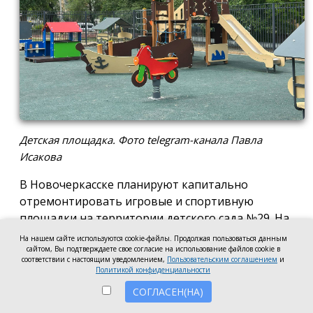
Детская площадка. Фото telegram-канала Павла
Исакова
В Новочеркасске планируют капитально
отремонтировать игровые и спортивную
площадки на территории детского сада №29. На
эти цели готовы направить 2,5 млн рублей.
На нашем сайте используются cookie-файлы. Продолжая пользоваться данным
сайтом, Вы подтверждаете свое согласие на использование файлов cookie в
Согласно информации на сайте госзакупок,
соответствии с настоящим уведомлением,
Пользовательским соглашением
и
Политикой конфиденциальности
подрядчику предстоит привести в порядок
СОГЛАСЕН(НА)
игровые и спортивную площадки: заменить их
покрытие, установить новое ограждение с