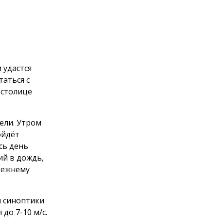
 удастся
таться с
 столице
ели. Утром
ойдёт
сь день
ий в дождь,
режнему
м синоптики
до 7-10 м/с.