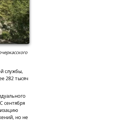
очеркасского
й службы,
е 282 тысяч
идуального
С сентября
анизацию
ений, но не