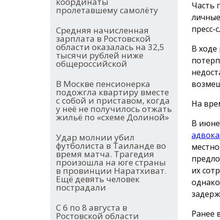
координаты
Часть 
пролетавшему самолёту
личные
пресс-с
Средняя начисленная
зарплата в Ростовской
области оказалась на 32,5
В ходе
тысячи рублей ниже
потерп
общероссийской
недост
В Москве пенсионерка
возмещ
подожгла квартиру вместе
с собой и приставом, когда
На вре
у неё не получилось отжать
жильё по «схеме Долиной»
В июне
адвока
Удар молнии убил
футболиста в Таиланде во
местно
время матча. Трагедия
предло
произошла на юге страны
их сот
в провинции Наратхиват.
Ещё девять человек
однако
пострадали
задерж
С 6 по 8 августа в
Ранее 
Ростовской области