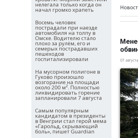
нелегала только когда он
Новост
начал громко храпеть
Восемь человек
пострадали при наезде
автомобиля на толпу в
Омске. Водителю стало
Мене
плохо за рулём, его и
семерых пострадавших
обви
пешеходов
госпитализировали
07 август
На мусорном полигоне в
Гуково произошло
возгорание на площади
около 200 м². Полностью
ликвидировать горение
запланировали 7 августа
Самым популярным
кандидатом в президенты
в Венгрии стал герой мема
«Гарольд, скрывающий
боль», пишет Guardian