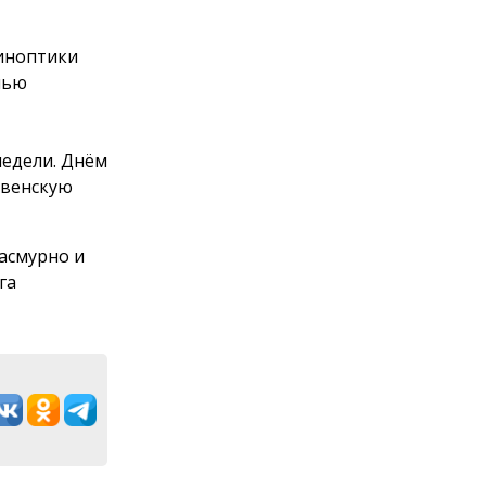
Синоптики
чью
недели. Днём
твенскую
пасмурно и
га