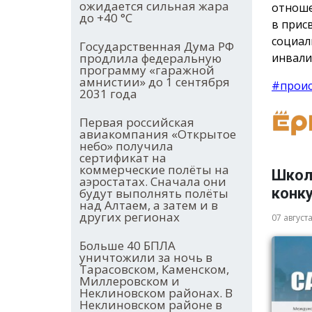
ожидается сильная жара
отноше
до +40 °С
в прис
социал
Государственная Дума РФ
инвали
продлила федеральную
программу «гаражной
амнистии» до 1 сентября
#прои
2031 года
Первая российская
авиакомпания «Открытое
небо» получила
сертификат на
коммерческие полёты на
Школ
аэростатах. Сначала они
конку
будут выполнять полёты
над Алтаем, а затем и в
других регионах
07 август
Больше 40 БПЛА
уничтожили за ночь в
Тарасовском, Каменском,
Миллеровском и
Неклиновском районах. В
Неклиновском районе в