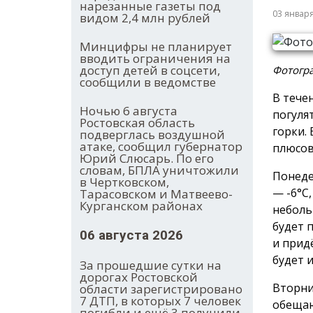
нарезанные газеты под
03 январ
видом 2,4 млн рублей
Минцифры не планирует
вводить ограничения на
доступ детей в соцсети,
Фотогр
сообщили в ведомстве
В тече
Ночью 6 августа
погуля
Ростовская область
горки.
подверглась воздушной
атаке, сообщил губернатор
плюсов
Юрий Слюсарь. По его
словам, БПЛА уничтожили
Понеде
в Чертковском,
— -6°С,
Тарасовском и Матвеево-
Курганском районах
неболь
будет 
06 августа 2026
и прид
будет 
За прошедшие сутки на
дорогах Ростовской
Вторни
области зарегистрировано
7 ДТП, в которых 7 человек
обещаю
погибли и ещё 3 получили