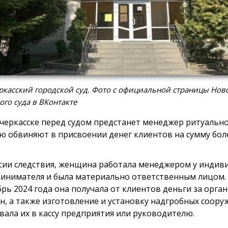
касский городской суд. Фото с официальной страницы Нов
ого суда в ВКонтакте
черкасске перед судом предстанет менеджер ритуально
ю обвиняют в присвоении денег клиентов на сумму боле
сии следствия, женщина работала менеджером у индив
инимателя и была материально ответственным лицом. 
брь 2024 года она получала от клиентов деньги за орг
н, а также изготовление и установку надгробных сооруж
вала их в кассу предприятия или руководителю.