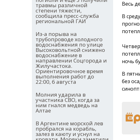
Весь д
травмы различной
степени тяжести,
сообщила пресс-служба
В среду
региональной ГАИ
прогно
потепл
Из-а порыва на
трубопроводе холодного
водоснабжения по улице
Четвер
Высоковольтной снижено
потепл
водоснабжение в
направлении Соцгорода и
ночь бу
Жилучастока.
Ориентировочное время
В пятн
выполнения работ до
без ос
22:00, 6 августа
синопт
Молния ударила в
участника СВО, когда за
ним гнался медведь на
Алтае
В Аргентине морской лев
пробрался на корабль,
залез в каюту и уснул на
кровати. Моряки заметили