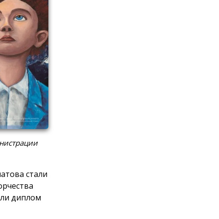
инистрации
латова стали
орчества
или диплом