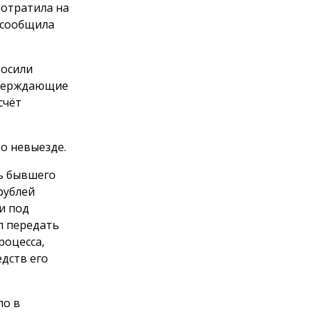
потратила на
 сообщила
росили
тверждающие
счёт
о невыезде.
ть бывшего
рублей
и под
л передать
роцесса,
дств его
ло в