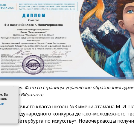
 призёров. Фото со страницы управления образования адм
касска в ВКонтакте
ом, Вы
оящим
сти
 4-го казачьего класса школы №3 имени атамана М. И. П
ами международного конкурса детско-молодёжного тв
 Санкт-Петербурга по искусству». Новочеркассцы получ
рое место.