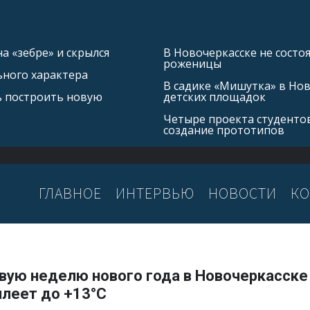
а «зебре» и скрылся
В Новочеркасске не состо
роженицы
ьного характера
В садике «Мишутка» в Но
ь построить новую
детских площадок
Четыре проекта студентов
создание прототипов
ГЛАВНОЕ
ИНТЕРВЬЮ
НОВОСТИ
КО
рвую неделю нового года в Новочеркасске
плеет до +13°С