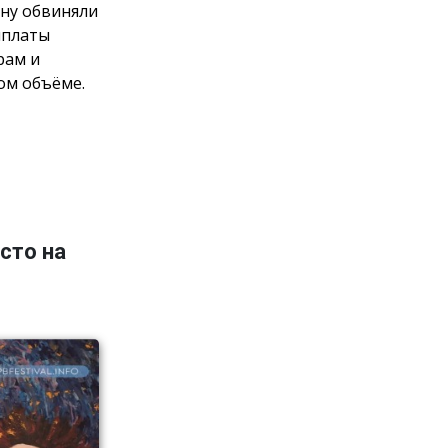
ну обвиняли
ыплаты
рам и
ом объёме.
сто на