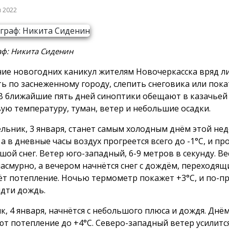
я 2022
аф: Никита Сиденин
ние новогодних каникул жителям Новочеркасска вряд ли
ть по заснеженному городу, слепить снеговика или пока
 В ближайшие пять дней синоптики обещают в казачьей
ую температуру, туман, ветер и небольшие осадки.
льник, 3 января, станет самым холодным днём этой нед
 а в дневные часы воздух прогреется всего до -1°С, и пр
шой снег. Ветер юго-западный, 6-9 метров в секунду. Ве
пасмурно, а вечером начнётся снег с дождём, переходящ
ёт потепление. Ночью термометр покажет +3°С, и по-п
идти дождь.
к, 4 января, начнётся с небольшого плюса и дождя. Днё
т потепление до +4°С. Северо-западный ветер усилится 