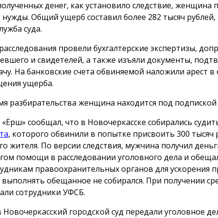
полученных денег, как установило следствие, женщина 
 нужды. Общий ущерб составил более 282 тысяч рублей,
лужба суда.
 расследования провели бухгалтерские экспертизы, доп
евшего и свидетелей, а также изъяли документы, под
ачу. На банковские счета обвиняемой наложили арест в 
ения ущерба.
мя разбирательства женщина находится под подпиской 
 «Ёрш» сообщал, что в Новочеркасске собирались суди
та
, которого обвинили в попытке присвоить 300 тысяч 
го жителя. По версии следствия, мужчина получил деньг
гом помощи в расследовании уголовного дела и обеща
рудникам правоохранительных органов для ускорения п
 выполнять обещанное не собирался. При получении сре
али сотрудники УФСБ.
в Новочеркасский городской суд передали уголовное де