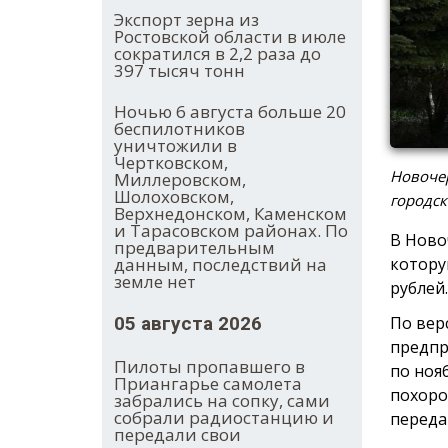
Экспорт зерна из
Ростовской области в июле
сократился в 2,2 раза до
397 тысяч тонн
Ночью 6 августа больше 20
беспилотников
уничтожили в
Чертковском,
Новочер
Миллеровском,
Шолоховском,
городск
Верхнедонском, Каменском
и Тарасовском районах. По
В Ново
предварительным
котору
данным, последствий на
земле нет
рублей.
По вер
05 августа 2026
предпр
Пилоты пропавшего в
по ноя
Приангарье самолета
похоро
забрались на сопку, сами
собрали радиостанцию и
переда
передали свои