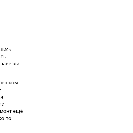
вшись
ать
 завезли
 пешком.
и
ая
ли
емонт ещё
ко по