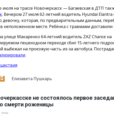
е июля на трассе Новочеркасск — Багаевская в ДТП так
к
. Вечером 27 июля 62-летний водитель Hyundai Elantra 
 девочку, которая, по предварительным данным, пере
 в неположенном месте. Ребёнка с травмами доставили 
на улице Макаренко 64-летний водитель ZAZ Chance на
лируемом пешеходном переходе сбил 15-летнего подрос
й выбежал на проезжую часть из-за автобуса. Пострад
ализировали
.
сшествия
Елизавета Пушкарь
вочеркасске не состоялось первое заседа
 о смерти роженицы
а 2026