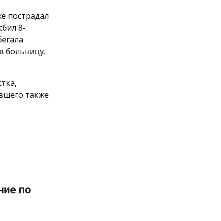
же пострадал
сбил 8-
бегала
в больницу.
тка,
авшего также
ние по