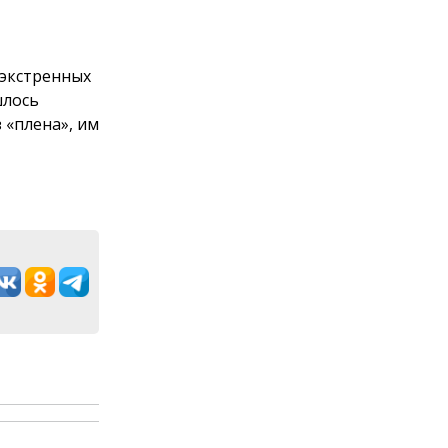
 экстренных
шлось
 «плена», им