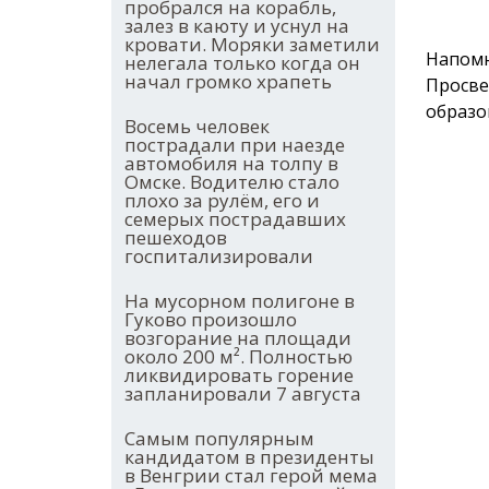
пробрался на корабль,
залез в каюту и уснул на
кровати. Моряки заметили
Напомн
нелегала только когда он
начал громко храпеть
Просв
образо
Восемь человек
пострадали при наезде
автомобиля на толпу в
Омске. Водителю стало
плохо за рулём, его и
семерых пострадавших
пешеходов
госпитализировали
На мусорном полигоне в
Гуково произошло
возгорание на площади
около 200 м². Полностью
ликвидировать горение
запланировали 7 августа
Самым популярным
кандидатом в президенты
в Венгрии стал герой мема