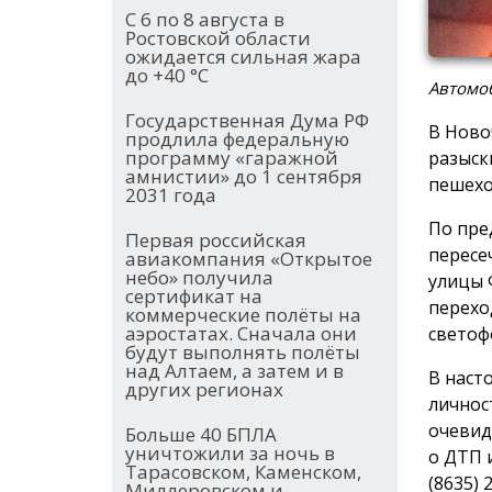
С 6 по 8 августа в
Ростовской области
ожидается сильная жара
до +40 °С
Автомо
Государственная Дума РФ
В Ново
продлила федеральную
программу «гаражной
разыск
амнистии» до 1 сентября
пешехо
2031 года
По пре
Первая российская
пересе
авиакомпания «Открытое
небо» получила
улицы 
сертификат на
перехо
коммерческие полёты на
аэростатах. Сначала они
светоф
будут выполнять полёты
над Алтаем, а затем и в
В наст
других регионах
личнос
очевид
Больше 40 БПЛА
уничтожили за ночь в
о ДТП 
Тарасовском, Каменском,
(8635) 
Миллеровском и