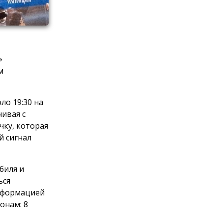
»
м
ло 19:30 на
ивая с
чку, которая
й сигнал
биля и
ься
информацией
онам: 8