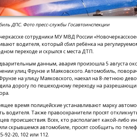
биль ДПС. Фото пресс-службы Госавтоинспекции
черкасске сотрудники МУ МВД России «Новочеркасское
ивают водителя, который сбил ребёнка на регулируемо
дном переходе и скрылся с места ДТП.
дварительным данным, авария произошла 5 августа око
чении улиц Фрунзе и Маяковского. Автомобиль, поворач
Фрунзе на улицу Маяковского, наехал на 8-летнюю дево
дила дорогу по пешеходному переходу на разрешающи
ора.
оящее время полицейские устанавливают марку автомо
ть водителя. Также правоохранители просят откликнут
цев происшествия. Всех, кто располагает какой-либо 
или скрывшемся автомобиле, просят сообщить по телеф
25-92-20, 102 или 112.