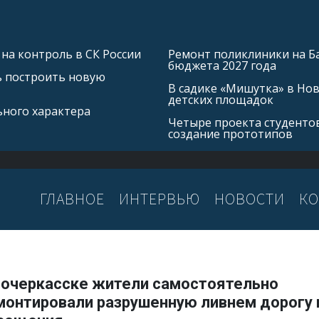
на контроль в СК России
Ремонт поликлиники на Б
бюджета 2027 года
ь построить новую
В садике «Мишутка» в Но
детских площадок
ьного характера
Четыре проекта студентов
создание прототипов
ГЛАВНОЕ
ИНТЕРВЬЮ
НОВОСТИ
КО
вочеркасске жители самостоятельно
монтировали разрушенную ливнем дорогу 