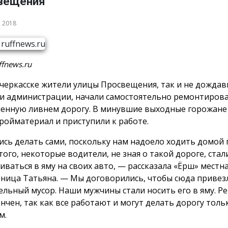
вещения
а 2018
ffnews.ru
черкасске жители улицы Просвещения, так и не дожда
 администрации, начали самостоятельно ремонтиров
енную ливнем дорогу. В минувшие выходные горожане
тройматериал и приступили к работе.
ись делать сами, поскольку нам надоело ходить домой
того, некоторые водители, не зная о такой дороге, стал
иваться в яму на своих авто, — рассказала «Ёрш» местн
ница Татьяна. — Мы договорились, чтобы сюда привез
ельный мусор. Наши мужчины стали носить его в яму. Р
ончен, так как все работают и могут делать дорогу толь
м.