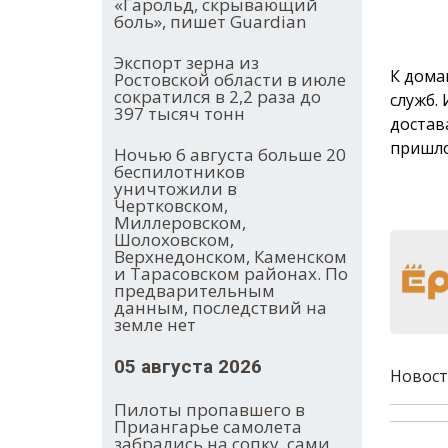
«Гарольд, скрывающий
боль», пишет Guardian
Экспорт зерна из
К дома
Ростовской области в июле
сократился в 2,2 раза до
служб.
397 тысяч тонн
достав
пришло
Ночью 6 августа больше 20
беспилотников
уничтожили в
Чертковском,
Миллеровском,
Шолоховском,
Верхнедонском, Каменском
и Тарасовском районах. По
предварительным
данным, последствий на
земле нет
05 августа 2026
Новост
Пилоты пропавшего в
Приангарье самолета
забрались на сопку, сами