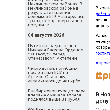
Неклиновском районах. В
В конц
Неклиновском районе в
результате падения
ребёно
обломков БПЛА загорелась
летнюю
трава, пожар оперативно
потушили
дорогу
04 августа 2026
Ранее 
нерегу
Путин наградил певца
которы
Николая Баскова Орденом
госпит
"За заслуги перед
Отечеством" IV степени
#прои
Число детей, погибших
после атаки ВСУ на
Архипо-Осиповку,
увеличилось до четырёх
Внебиржевой курс доллара
В Но
впервые с начала апреля
поднялся выше 81 рубля
делу
Wildberries в первом
06 август