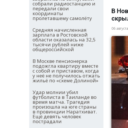
собрали радиостанцию и
передали свои
В Нов
координаты
пролетавшему самолёту
скры
06 август
Средняя начисленная
зарплата в Ростовской
области оказалась на 32,5
тысячи рублей ниже
общероссийской
В Москве пенсионерка
подожгла квартиру вместе
с собой и приставом, когда
у неё не получилось отжать
жильё по «схеме Долиной»
Удар молнии убил
футболиста в Таиланде во
время матча. Трагедия
произошла на юге страны
в провинции Наратхиват.
Ещё девять человек
пострадали