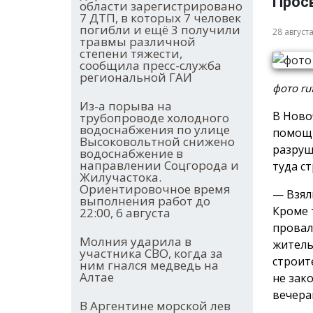
Прос
области зарегистрировано
7 ДТП, в которых 7 человек
погибли и ещё 3 получили
28 август
травмы различной
степени тяжести,
сообщила пресс-служба
региональной ГАИ
фото ru
Из-а порыва на
В Ново
трубопроводе холодного
водоснабжения по улице
помощи
Высоковольтной снижено
разруш
водоснабжение в
направлении Соцгорода и
туда с
Жилучастока.
Ориентировочное время
— Взял
выполнения работ до
Кроме 
22:00, 6 августа
провал
Молния ударила в
житель
участника СВО, когда за
строит
ним гнался медведь на
Алтае
не зак
вечера
В Аргентине морской лев