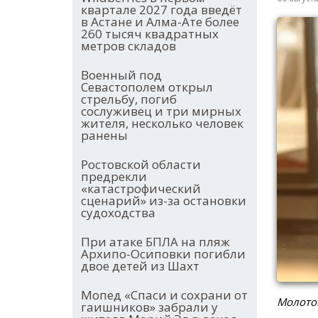
квартале 2027 года введёт
в Астане и Алма-Ате более
260 тысяч квадратных
метров складов
Военный под
Севастополем открыл
стрельбу, погиб
сослуживец и три мирных
жителя, несколько человек
ранены
Ростовской области
предрекли
«катастрофический
сценарий» из-за остановки
судоходства
При атаке БПЛА на пляж
Архипо-Осиповки погибли
двое детей из Шахт
Мопед «Спаси и сохрани от
Молото
гаишников» забрали у