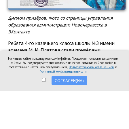
Диплом призёров. Фото со страницы управления
образования администрации Новочеркасска в
ВКонтакте
Ребята 4-го казачьего класса школы №3 имени
атамана М. И. Платова стали призёрами
международного конкурса детско-молодёжного
На нашем сайте используются cookie-файлы. Продолжая пользоваться данным
творчества «Кубок Санкт-Петербурга по
сайтом, Вы подтверждаете свое согласие на использование файлов cookie в
соответствии с настоящим уведомлением,
Пользовательским соглашением
и
искусству». Новочеркассцы получили диплом за
Политикой конфиденциальности
второе место.
СОГЛАСЕН(НА)
Коллектив выступил в возрастной категории от 8
до 10 лет в номинации, посвящённой народной
песне и её современным обработкам. Для конкурса
они подготовили композицию «Зимушка-зима».
Подготовкой коллектива занималась Елена
Черкис, сообщили в пресс-службе городской