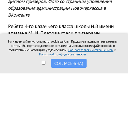
Диплом призёров. Фото со страницы управления
образования администрации Новочеркасска в
ВКонтакте
Ребята 4-го казачьего класса школы №3 имени
атамана М. И. Платова стали призёрами
международного конкурса детско-молодёжного
На нашем сайте используются cookie-файлы. Продолжая пользоваться данным
сайтом, Вы подтверждаете свое согласие на использование файлов cookie в
творчества «Кубок Санкт-Петербурга по
соответствии с настоящим уведомлением,
Пользовательским соглашением
и
искусству». Новочеркассцы получили диплом за
Политикой конфиденциальности
второе место.
СОГЛАСЕН(НА)
Коллектив выступил в возрастной категории от 8
до 10 лет в номинации, посвящённой народной
песне и её современным обработкам. Для конкурса
они подготовили композицию «Зимушка-зима».
Подготовкой коллектива занималась Елена
Черкис, сообщили в пресс-службе городской
администрации.
Фестиваль проходил в Санкт-Петербурге.