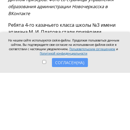
образования администрации Новочеркасска в
ВКонтакте
Ребята 4-го казачьего класса школы №3 имени
атамана М. И. Платова стали призёрами
международного конкурса детско-молодёжного
На нашем сайте используются cookie-файлы. Продолжая пользоваться данным
творчества «Кубок Санкт-Петербурга по
сайтом, Вы подтверждаете свое согласие на использование файлов cookie в
соответствии с настоящим уведомлением,
Пользовательским соглашением
и
искусству». Новочеркассцы получили диплом за
Политикой конфиденциальности
второе место.
СОГЛАСЕН(НА)
Коллектив выступил в возрастной категории от 8
до 10 лет в номинации, посвящённой народной
песне и её современным обработкам. Для конкурса
они подготовили композицию «Зимушка-зима».
Подготовкой коллектива занималась Елена
Черкис, сообщили в пресс-службе городской
администрации.
Фестиваль проходил в Санкт-Петербурге.