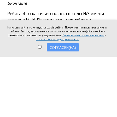
ВКонтакте
Ребята 4-го казачьего класса школы №3 имени
атамана М. И. Платова стали призёрами
международного конкурса детско-молодёжного
На нашем сайте используются cookie-файлы. Продолжая пользоваться данным
творчества «Кубок Санкт-Петербурга по
сайтом, Вы подтверждаете свое согласие на использование файлов cookie в
соответствии с настоящим уведомлением,
Пользовательским соглашением
и
искусству». Новочеркассцы получили диплом за
Политикой конфиденциальности
второе место.
СОГЛАСЕН(НА)
Коллектив выступил в возрастной категории от 8
до 10 лет в номинации, посвящённой народной
песне и её современным обработкам. Для конкурса
они подготовили композицию «Зимушка-зима».
Подготовкой коллектива занималась Елена
Черкис, сообщили в пресс-службе городской
администрации.
Фестиваль проходил в Санкт-Петербурге.
Участники из России и других стран соревновались
в различных направлениях искусства — от