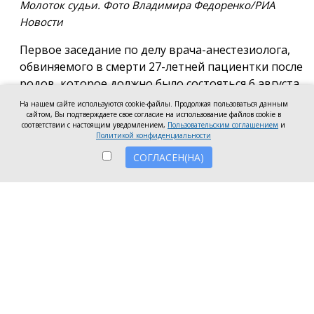
Молоток судьи. Фото Владимира Федоренко/РИА
Новости
Первое заседание по делу врача-анестезиолога,
обвиняемого в смерти 27-летней пациентки после
родов, которое должно было состояться 6 августа
в Новочеркасском городском суде, отложили до 17
На нашем сайте используются cookie-файлы. Продолжая пользоваться данным
августа. Причиной стало ходатайство адвоката
сайтом, Вы подтверждаете свое согласие на использование файлов cookie в
соответствии с настоящим уведомлением,
Пользовательским соглашением
и
мужа погибшей женщины, который попросил
Политикой конфиденциальности
дополнительное время для ознакомления со
СОГЛАСЕН(НА)
всеми материалами уголовного дела, сообщили
корреспонденту «Ерша» в суде.
Согласно материалам дела, во время родов
пациентке сначала провели эпидуральную
анальгезию, однако она оказалась
неэффективной. После этого врач решил
выполнить спинномозговую анестезию.
Следствие считает, что анестезиолог не убедился в