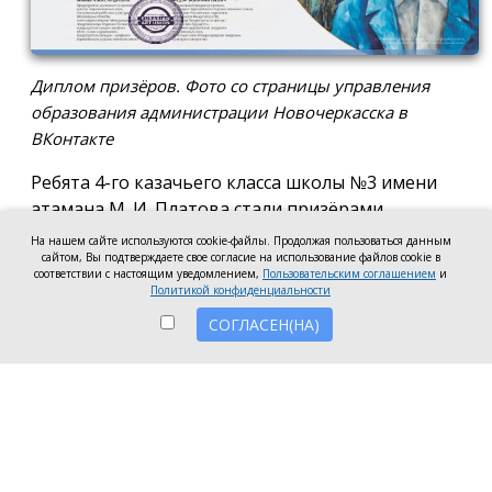
Диплом призёров. Фото со страницы управления
образования администрации Новочеркасска в
ВКонтакте
Ребята 4-го казачьего класса школы №3 имени
атамана М. И. Платова стали призёрами
международного конкурса детско-молодёжного
На нашем сайте используются cookie-файлы. Продолжая пользоваться данным
творчества «Кубок Санкт-Петербурга по
сайтом, Вы подтверждаете свое согласие на использование файлов cookie в
соответствии с настоящим уведомлением,
Пользовательским соглашением
и
искусству». Новочеркассцы получили диплом за
Политикой конфиденциальности
второе место.
СОГЛАСЕН(НА)
Коллектив выступил в возрастной категории от 8
до 10 лет в номинации, посвящённой народной
песне и её современным обработкам. Для конкурса
они подготовили композицию «Зимушка-зима».
Подготовкой коллектива занималась Елена
Черкис, сообщили в пресс-службе городской