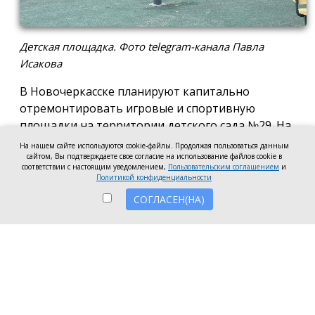
Детская площадка. Фото telegram-канала Павла
Исакова
В Новочеркасске планируют капитально
отремонтировать игровые и спортивную
площадки на территории детского сада №29. На
эти цели готовы направить 2,5 млн рублей.
На нашем сайте используются cookie-файлы. Продолжая пользоваться данным
сайтом, Вы подтверждаете свое согласие на использование файлов cookie в
Согласно информации на сайте госзакупок,
соответствии с настоящим уведомлением,
Пользовательским соглашением
и
Политикой конфиденциальности
подрядчику предстоит привести в порядок
СОГЛАСЕН(НА)
игровые и спортивную площадки: заменить их
покрытие, установить новое ограждение с
калитками, обновить бордюры и выполнить
другие работы по благоустройству территории.
Завершить ремонт планируют до 20 октября 2026
года.
Работы профинансируют за счёт средств