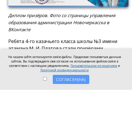
Диплом призёров. Фото со страницы управления
образования администрации Новочеркасска в
ВКонтакте
Ребята 4-го казачьего класса школы №3 имени
атамана М. И. Платова стали призёрами
международного конкурса детско-молодёжного
На нашем сайте используются cookie-файлы. Продолжая пользоваться данным
сайтом, Вы подтверждаете свое согласие на использование файлов cookie в
творчества «Кубок Санкт-Петербурга по
соответствии с настоящим уведомлением,
Пользовательским соглашением
и
искусству». Новочеркассцы получили диплом за
Политикой конфиденциальности
второе место.
СОГЛАСЕН(НА)
Коллектив выступил в возрастной категории от 8
до 10 лет в номинации, посвящённой народной
песне и её современным обработкам. Для конкурса
они подготовили композицию «Зимушка-зима».
Подготовкой коллектива занималась Елена
Черкис, сообщили в пресс-службе городской
администрации.