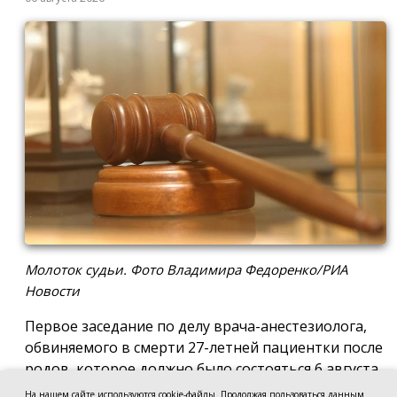
Молоток судьи. Фото Владимира Федоренко/РИА
Новости
Первое заседание по делу врача-анестезиолога,
обвиняемого в смерти 27-летней пациентки после
родов, которое должно было состояться 6 августа
в Новочеркасском городском суде, отложили до 17
На нашем сайте используются cookie-файлы. Продолжая пользоваться данным