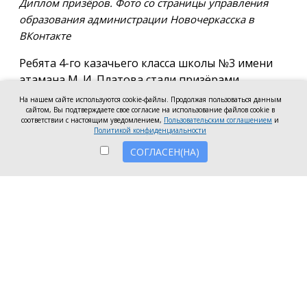
Диплом призёров. Фото со страницы управления
образования администрации Новочеркасска в
ВКонтакте
Ребята 4-го казачьего класса школы №3 имени
атамана М. И. Платова стали призёрами
международного конкурса детско-молодёжного
На нашем сайте используются cookie-файлы. Продолжая пользоваться данным
творчества «Кубок Санкт-Петербурга по
сайтом, Вы подтверждаете свое согласие на использование файлов cookie в
соответствии с настоящим уведомлением,
Пользовательским соглашением
и
искусству». Новочеркассцы получили диплом за
Политикой конфиденциальности
второе место.
СОГЛАСЕН(НА)
Коллектив выступил в возрастной категории от 8
до 10 лет в номинации, посвящённой народной
песне и её современным обработкам. Для конкурса
они подготовили композицию «Зимушка-зима».
Подготовкой коллектива занималась Елена
Черкис, сообщили в пресс-службе городской
администрации.
Фестиваль проходил в Санкт-Петербурге.