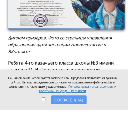
Диплом призёров. Фото со страницы управления
образования администрации Новочеркасска в
ВКонтакте
Ребята 4-го казачьего класса школы №3 имени
атамана М. И. Платова стали призёрами
международного конкурса детско-молодёжного
На нашем сайте используются cookie-файлы. Продолжая пользоваться данным
творчества «Кубок Санкт-Петербурга по
сайтом, Вы подтверждаете свое согласие на использование файлов cookie в
соответствии с настоящим уведомлением,
Пользовательским соглашением
и
искусству». Новочеркассцы получили диплом за
Политикой конфиденциальности
второе место.
СОГЛАСЕН(НА)
Коллектив выступил в возрастной категории от 8
до 10 лет в номинации, посвящённой народной
песне и её современным обработкам. Для конкурса