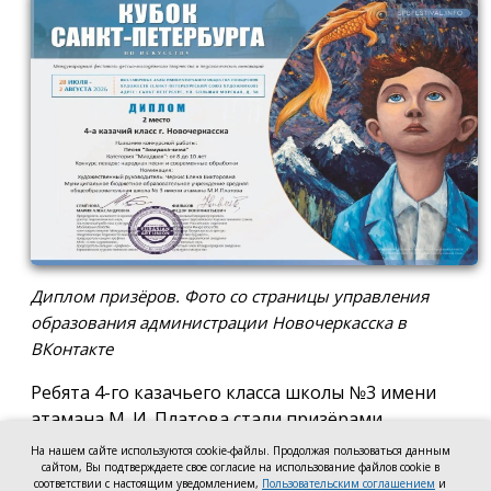
Диплом призёров. Фото со страницы управления
образования администрации Новочеркасска в
ВКонтакте
Ребята 4-го казачьего класса школы №3 имени
атамана М. И. Платова стали призёрами
международного конкурса детско-молодёжного
На нашем сайте используются cookie-файлы. Продолжая пользоваться данным
творчества «Кубок Санкт-Петербурга по
сайтом, Вы подтверждаете свое согласие на использование файлов cookie в
соответствии с настоящим уведомлением,
Пользовательским соглашением
и