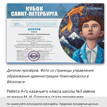
Диплом призёров. Фото со страницы управления
образования администрации Новочеркасска в
ВКонтакте
Ребята 4-го казачьего класса школы №3 имени
атамана М. И. Платова стали призёрами
международного конкурса детско-молодёжного
На нашем сайте используются cookie-файлы. Продолжая пользоваться данным