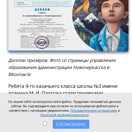
Диплом призёров. Фото со страницы управления
образования администрации Новочеркасска в
ВКонтакте
Ребята 4-го казачьего класса школы №3 имени
атамана М. И. Платова стали призёрами
международного конкурса детско-молодёжного
На нашем сайте используются cookie-файлы. Продолжая пользоваться данным
творчества «Кубок Санкт-Петербурга по
сайтом, Вы подтверждаете свое согласие на использование файлов cookie в
соответствии с настоящим уведомлением,
Пользовательским соглашением
и
искусству». Новочеркассцы получили диплом за
Политикой конфиденциальности
второе место.
СОГЛАСЕН(НА)