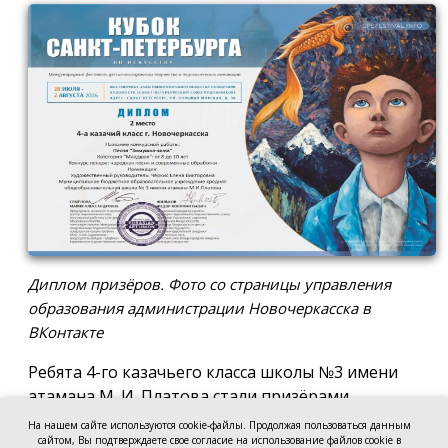
Диплом призёров. Фото со страницы управления
образования администрации Новочеркасска в
ВКонтакте
Ребята 4-го казачьего класса школы №3 имени
атамана М. И. Платова стали призёрами
международного конкурса детско-молодёжного
На нашем сайте используются cookie-файлы. Продолжая пользоваться данным
творчества «Кубок Санкт-Петербурга по
сайтом, Вы подтверждаете свое согласие на использование файлов cookie в