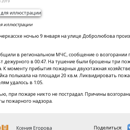
я 2019
ля иллюстрации
черкасске ночью 9 января на улице Добролюбова прои
общили в региональном МЧС, сообщение о возгорании 
ьт дежурного в 00:47. На тушение были брошены три по
а. К моменту прибытия пожарных двухэтажная хозяйств
йка полыхала на площади 20 кв.м. Ликвидировать пож
лям удалось в 1:05.
тью, при пожаре никто не пострадал. Причины возгоран
ты пожарного надзора.
Ксения Егорова
Поделиться: