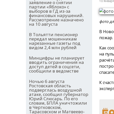
10 январ
заявление о снятии
партии «Яблоко» с
выборов в ГД из-за
финансовых нарушений.
Рассмотрение назначено
фото д
на 10 августа
В Ново
В Тольятти пенсионер
пожар.
передал мошенникам
нарезанные газеты под
видом 2,4 млн рублей
Как со
на пул
Минцифры не планирует
расчёт
вводить ограничения на
постро
доступ детей в соцсети,
сообщили в ведомстве
спасате
Ночью 6 августа
К счас
Ростовская область
экспер
подверглась воздушной
атаке, сообщил губернатор
Юрий Слюсарь. По его
словам, БПЛА уничтожили
в Чертковском,
Тарасовском и Матвеево-