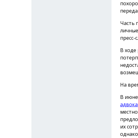
похоро
переда
Часть 
личные
пресс-с
В ходе
потерп
недост
возмещ
На вре
В июне
адвока
местно
предло
их сот
однако