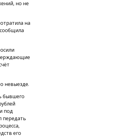
ений, но не
потратила на
 сообщила
росили
тверждающие
счёт
о невыезде.
ть бывшего
рублей
и под
л передать
роцесса,
дств его