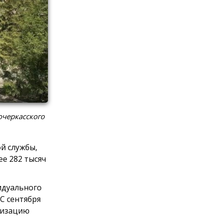
очеркасского
й службы,
е 282 тысяч
идуального
С сентября
анизацию