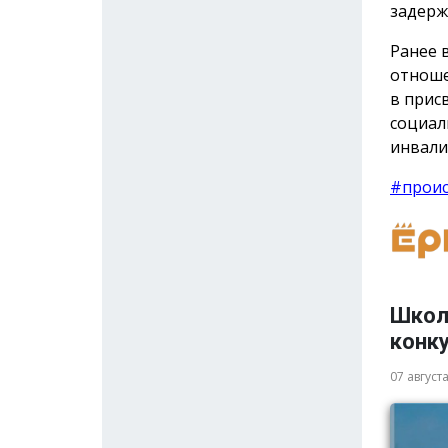
задерж
Ранее 
отноше
в прис
социал
инвали
#прои
Школ
конку
07 август