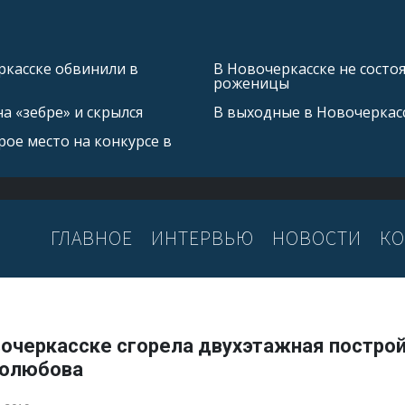
касске обвинили в
В Новочеркасске не состо
роженицы
а «зебре» и скрылся
В выходные в Новочеркас
ое место на конкурсе в
ГЛАВНОЕ
ИНТЕРВЬЮ
НОВОСТИ
КО
вочеркасске сгорела двухэтажная построй
олюбова