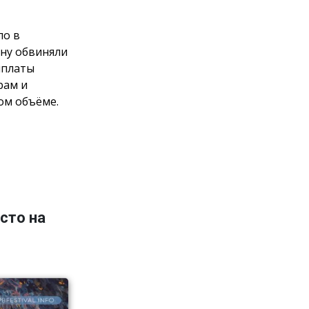
ло в
ну обвиняли
ыплаты
рам и
ом объёме.
сто на