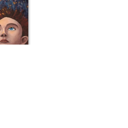
инистрации
латова стали
орчества