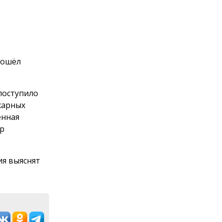
зошёл
поступило
жарных
енная
ар
ия выяснят