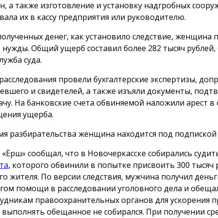
н, а также изготовление и установку надгробных сооруж
вала их в кассу предприятия или руководителю.
полученных денег, как установило следствие, женщина 
 нужды. Общий ущерб составил более 282 тысяч рублей,
лужба суда.
 расследования провели бухгалтерские экспертизы, доп
евшего и свидетелей, а также изъяли документы, под
ачу. На банковские счета обвиняемой наложили арест в 
ения ущерба.
мя разбирательства женщина находится под подпиской 
 «Ёрш» сообщал, что в Новочеркасске собирались суди
та
, которого обвинили в попытке присвоить 300 тысяч 
го жителя. По версии следствия, мужчина получил деньг
гом помощи в расследовании уголовного дела и обеща
рудникам правоохранительных органов для ускорения п
 выполнять обещанное не собирался. При получении сре