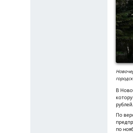
Новочер
городск
В Ново
котору
рублей.
По вер
предпр
по ноя