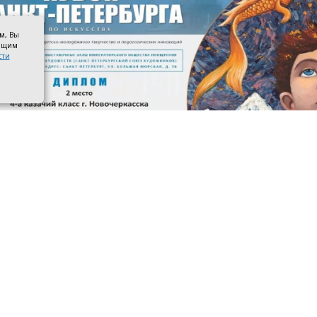
ом, Вы
оящим
сти
 призёров. Фото со страницы управления образования адм
касска в ВКонтакте
 4-го казачьего класса школы №3 имени атамана М. И. П
ами международного конкурса детско-молодёжного тв