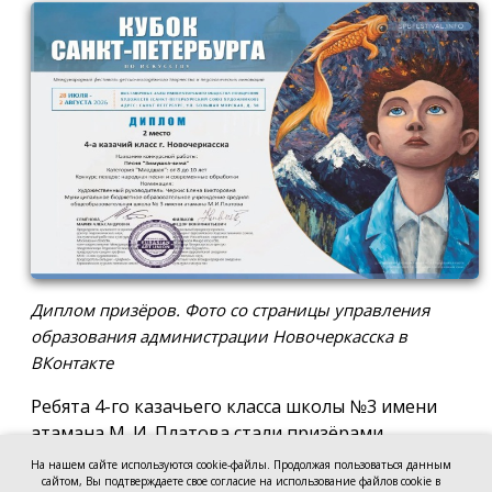
Диплом призёров. Фото со страницы управления
образования администрации Новочеркасска в
ВКонтакте
Ребята 4-го казачьего класса школы №3 имени
атамана М. И. Платова стали призёрами
международного конкурса детско-молодёжного
На нашем сайте используются cookie-файлы. Продолжая пользоваться данным
сайтом, Вы подтверждаете свое согласие на использование файлов cookie в
творчества «Кубок Санкт-Петербурга по