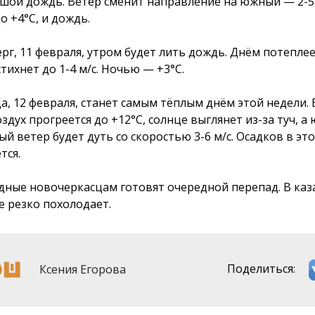
шой дождь. Ветер сменит направление на южный — 2-5
о +4°С, и дождь.
ерг, 11 февраля, утром будет лить дождь. Днём потеплее
тихнет до 1-4 м/с. Ночью — +3°С.
а, 12 февраля, станет самым тёплым днём этой недели.
здух прогреется до +12°С, солнце выглянет из-за туч, а 
ый ветер будет дуть со скоростью 3-6 м/с. Осадков в эт
тся.
дные новочеркасцам готовят очередной перепад. В каз
е резко похолодает.
Ксения Егорова
Поделиться: