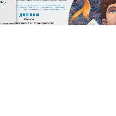
оящим
сти
 призёров. Фото со страницы управления образования адм
касска в ВКонтакте
 4-го казачьего класса школы №3 имени атамана М. И. П
ами международного конкурса детско-молодёжного тв
 Санкт-Петербурга по искусству». Новочеркассцы получ
рое место.