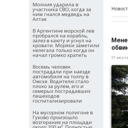
Молния ударила в
Новост
участника СВО, когда за
ним гнался медведь на
Алтае
В Аргентине морской лев
пробрался на корабль,
Мене
залез в каюту и уснул на
кровати. Моряки заметили
обви
нелегала только когда он
начал громко храпеть
07 август
Восемь человек
пострадали при наезде
автомобиля на толпу в
Омске. Водителю стало
плохо за рулём, его и
семерых пострадавших
пешеходов
госпитализировали
На мусорном полигоне в
Гуково произошло
возгорание на площади
около 200 м². Полностью