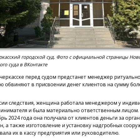
касский городской суд. Фото с официальной страницы Нов
ого суда в ВКонтакте
черкасске перед судом предстанет менеджер ритуально
ю обвиняют в присвоении денег клиентов на сумму боле
сии следствия, женщина работала менеджером у индив
инимателя и была материально ответственным лицом. 
брь 2024 года она получала от клиентов деньги за орг
н, а также изготовление и установку надгробных сооруж
вала их в кассу предприятия или руководителю.