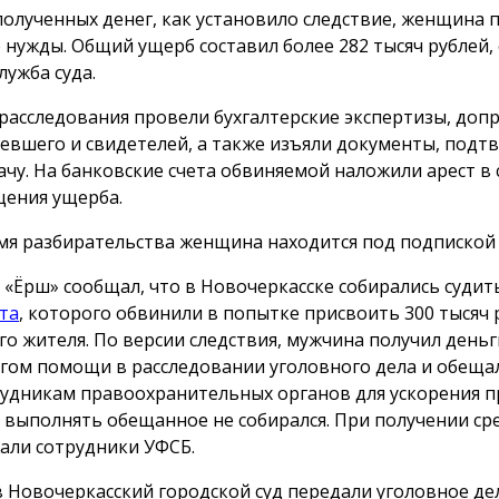
полученных денег, как установило следствие, женщина 
 нужды. Общий ущерб составил более 282 тысяч рублей,
лужба суда.
 расследования провели бухгалтерские экспертизы, доп
евшего и свидетелей, а также изъяли документы, под
ачу. На банковские счета обвиняемой наложили арест в 
ения ущерба.
мя разбирательства женщина находится под подпиской 
 «Ёрш» сообщал, что в Новочеркасске собирались суди
та
, которого обвинили в попытке присвоить 300 тысяч 
го жителя. По версии следствия, мужчина получил деньг
гом помощи в расследовании уголовного дела и обеща
рудникам правоохранительных органов для ускорения п
 выполнять обещанное не собирался. При получении сре
али сотрудники УФСБ.
в Новочеркасский городской суд передали уголовное де