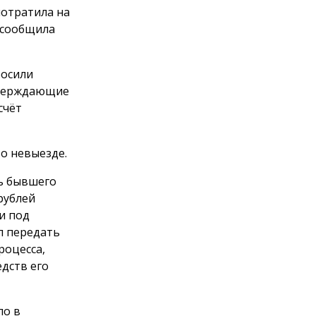
потратила на
 сообщила
росили
тверждающие
счёт
о невыезде.
ть бывшего
рублей
и под
л передать
роцесса,
дств его
ло в