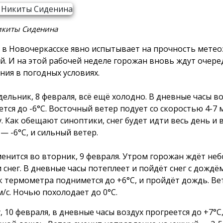
икиты Сиденина
 в Новочеркасске явно испытывает на прочность мете
й. И на этой рабочей неделе горожан вновь ждут очер
ния в погодных условиях.
дельник, 8 февраля, всё ещё холодно. В дневные часы в
ется до -6°С. Восточный ветер подует со скоростью 4-7 
у. Как обещают синоптики, снег будет идти весь день и 
— -6°С, и сильный ветер.
менится во вторник, 9 февраля. Утром горожан ждёт не
 снег. В дневные часы потеплеет и пойдёт снег с дождём
к термометра поднимется до +6°С, и пройдёт дождь. Ве
м/с. Ночью похолодает до 0°С.
, 10 февраля, в дневные часы воздух прогреется до +7°С