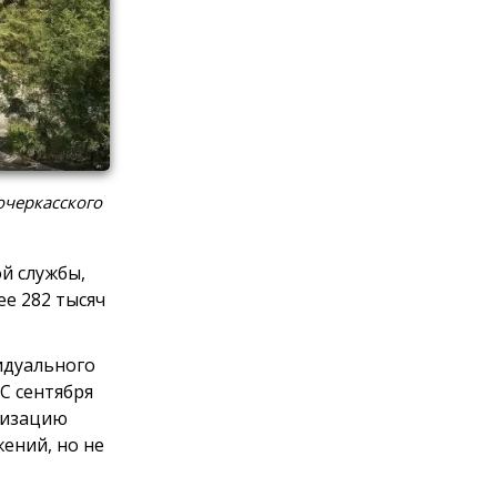
очеркасского
й службы,
е 282 тысяч
идуального
С сентября
анизацию
ений, но не