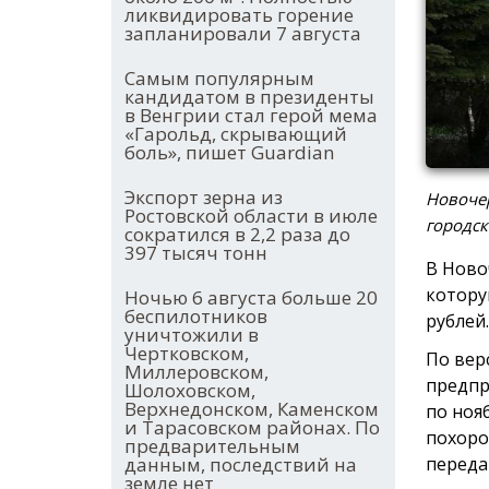
ликвидировать горение
запланировали 7 августа
Самым популярным
кандидатом в президенты
в Венгрии стал герой мема
«Гарольд, скрывающий
боль», пишет Guardian
Экспорт зерна из
Новочер
Ростовской области в июле
городск
сократился в 2,2 раза до
397 тысяч тонн
В Ново
котору
Ночью 6 августа больше 20
беспилотников
рублей.
уничтожили в
Чертковском,
По вер
Миллеровском,
предпр
Шолоховском,
Верхнедонском, Каменском
по ноя
и Тарасовском районах. По
похоро
предварительным
переда
данным, последствий на
земле нет