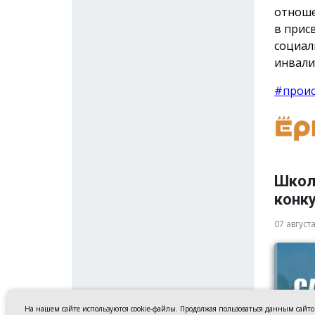
отноше
в прис
социал
инвали
#прои
Школ
конку
07 август
На нашем сайте используются cookie-файлы. Продолжая пользоваться данным сайт