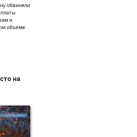
ну обвиняли
ыплаты
рам и
ом объёме.
сто на