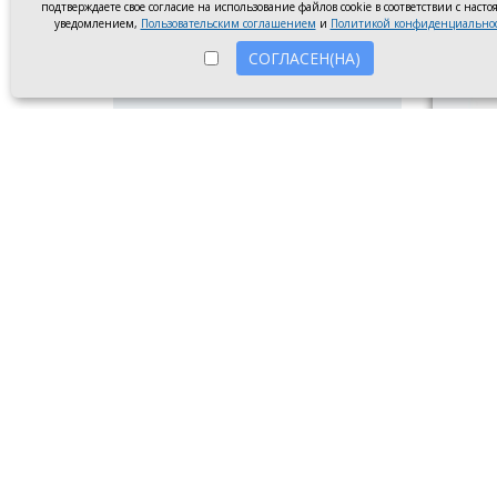
подтверждаете свое согласие на использование файлов cookie в соответствии с наст
уведомлением,
Пользовательским соглашением
и
Политикой конфиденциально
СОГЛАСЕН(НА)
Диплом
Новочер
Ребята
призёр
«Кубок
за вто