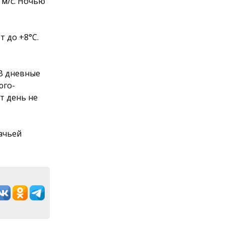
 м/с. Ночью
т до +8°С.
 В дневные
юго-
от день не
ачьей