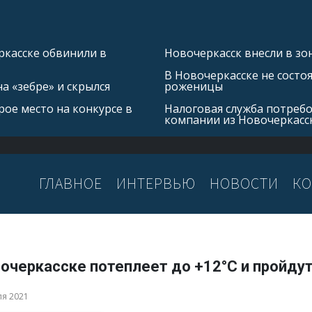
касске обвинили в
Новочеркасск внесли в зо
В Новочеркасске не состо
а «зебре» и скрылся
роженицы
ое место на конкурсе в
Налоговая служба потребо
компании из Новочеркасс
ГЛАВНОЕ
ИНТЕРВЬЮ
НОВОСТИ
КО
вочеркасске потеплеет до +12°С и пройду
ля 2021