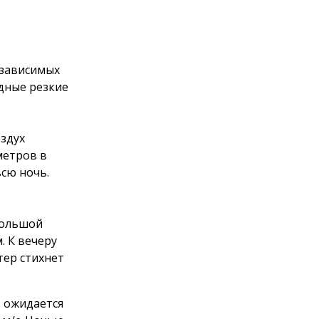
озависимых
едные резкие
оздух
метров в
всю ночь.
большой
. К вечеру
тер стихнет
, ожидается