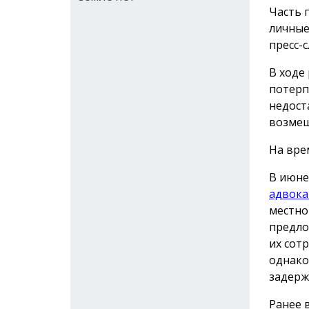
Часть 
личные
пресс-с
В ходе
потерп
недост
возмещ
На вре
В июне
адвока
местно
предло
их сот
однако
задерж
Ранее 