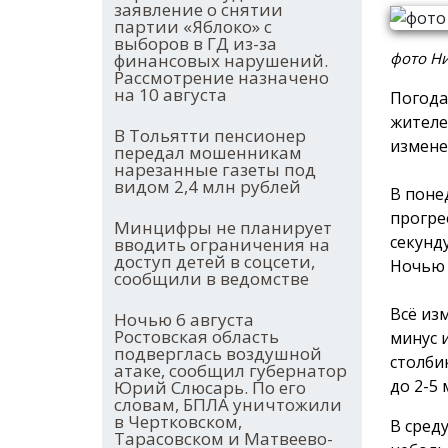
заявление о снятии
партии «Яблоко» с
выборов в ГД из-за
фото Н
финансовых нарушений.
Рассмотрение назначено
на 10 августа
Погода
жителе
В Тольятти пенсионер
измене
передал мошенникам
нарезанные газеты под
видом 2,4 млн рублей
В поне
прогре
Минцифры не планирует
секунд
вводить ограничения на
доступ детей в соцсети,
Ночью 
сообщили в ведомстве
Всё из
Ночью 6 августа
Ростовская область
минус и
подверглась воздушной
столби
атаке, сообщил губернатор
до 2-5 
Юрий Слюсарь. По его
словам, БПЛА уничтожили
в Чертковском,
В среду
Тарасовском и Матвеево-