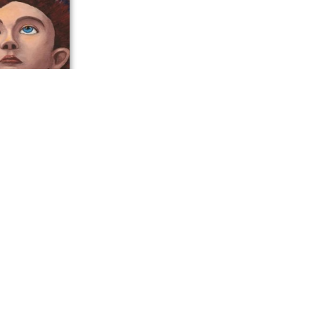
инистрации
латова стали
орчества
или диплом