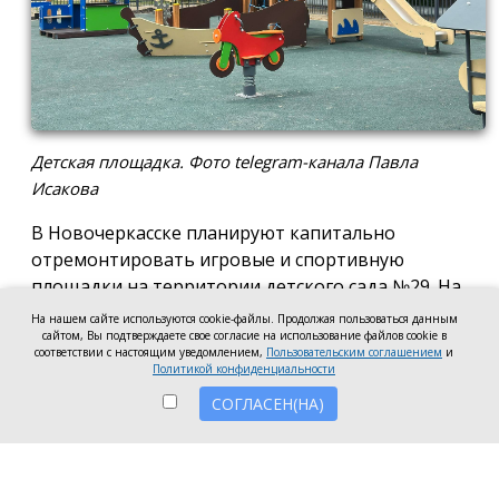
Детская площадка. Фото telegram-канала Павла
Исакова
В Новочеркасске планируют капитально
отремонтировать игровые и спортивную
площадки на территории детского сада №29. На
эти цели готовы направить 2,5 млн рублей.
На нашем сайте используются cookie-файлы. Продолжая пользоваться данным
сайтом, Вы подтверждаете свое согласие на использование файлов cookie в
Согласно информации на сайте госзакупок,
соответствии с настоящим уведомлением,
Пользовательским соглашением
и
Политикой конфиденциальности
подрядчику предстоит привести в порядок
игровые и спортивную площадки: заменить их
СОГЛАСЕН(НА)
покрытие, установить новое ограждение с
калитками, обновить бордюры и выполнить
другие работы по благоустройству территории.