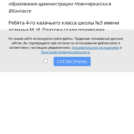
образования администрации Новочеркасска в
ВКонтакте
Ребята 4-го казачьего класса школы №3 имени
атамана М. И. Платова стали призёрами
международного конкурса детско-молодёжного
На нашем сайте используются cookie-файлы. Продолжая пользоваться данным
творчества «Кубок Санкт-Петербурга по
сайтом, Вы подтверждаете свое согласие на использование файлов cookie в
соответствии с настоящим уведомлением,
Пользовательским соглашением
и
искусству». Новочеркассцы получили диплом за
Политикой конфиденциальности
второе место.
СОГЛАСЕН(НА)
Коллектив выступил в возрастной категории от 8
до 10 лет в номинации, посвящённой народной
песне и её современным обработкам. Для конкурса
они подготовили композицию «Зимушка-зима».
Подготовкой коллектива занималась Елена
Черкис, сообщили в пресс-службе городской
администрации.
Фестиваль проходил в Санкт-Петербурге.
Участники из России и других стран соревновались