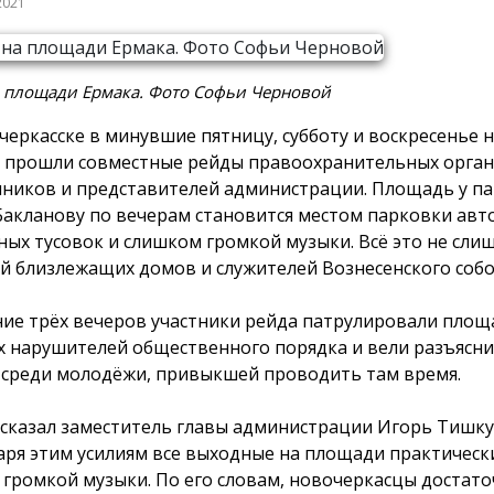
2021
а площади Ермака. Фото Софьи Черновой
черкасске в минувшие пятницу, субботу и воскресенье 
 прошли совместные рейды правоохранительных орган
ников и представителей администрации. Площадь у п
Бакланову по вечерам становится местом парковки авт
ных тусовок и слишком громкой музыки. Всё это не сли
й близлежащих домов и служителей Вознесенского собо
ние трёх вечеров участники рейда патрулировали площ
х нарушителей общественного порядка и вели разъясн
 среди молодёжи, привыкшей проводить там время.
ссказал заместитель главы администрации Игорь Тишку
аря этим усилиям все выходные на площади практическ
 громкой музыки. По его словам, новочеркасцы достат