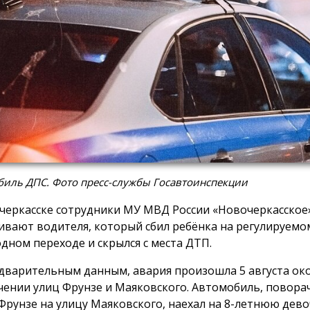
биль ДПС. Фото пресс-службы Госавтоинспекции
черкасске сотрудники МУ МВД России «Новочеркасское
ивают водителя, который сбил ребёнка на регулируемо
дном переходе и скрылся с места ДТП.
дварительным данным, авария произошла 5 августа око
чении улиц Фрунзе и Маяковского. Автомобиль, поворач
Фрунзе на улицу Маяковского, наехал на 8-летнюю дево