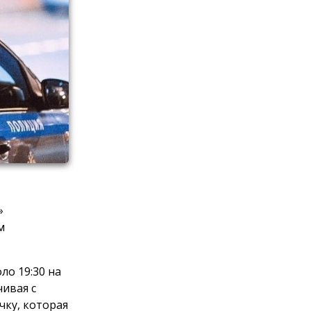
»
м
ло 19:30 на
ивая с
чку, которая