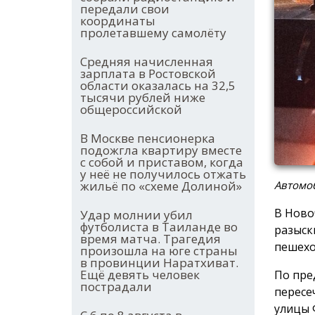
передали свои
координаты
пролетавшему самолёту
Средняя начисленная
зарплата в Ростовской
области оказалась на 32,5
тысячи рублей ниже
общероссийской
В Москве пенсионерка
подожгла квартиру вместе
с собой и приставом, когда
у неё не получилось отжать
Автомо
жильё по «схеме Долиной»
В Ново
Удар молнии убил
футболиста в Таиланде во
разыск
время матча. Трагедия
пешехо
произошла на юге страны
в провинции Наратхиват.
Ещё девять человек
По пре
пострадали
пересе
улицы 