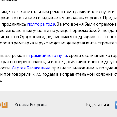
им, что с капитальным ремонтом трамвайного пути в
ркасске пока всё складывается не очень хорошо. Пред
 продлились
полтора года
. За это время были отремон
ее изношенные участки на улице Первомайской, Богда
ицкого и Орджоникидзе, сменился подрядчик, несколь
оров трампарка и руководство департамента строител
аньше ремонт
трамвайного пути
, сроки окончания кото
кратно переносились, и вовсе довёл чиновников до уго
ности,
Сергея Басакевича
признали виновным в получен
 и приговорили к 7,5 годам в исправительной колонии с
.
Ксения Егорова
Поделиться: