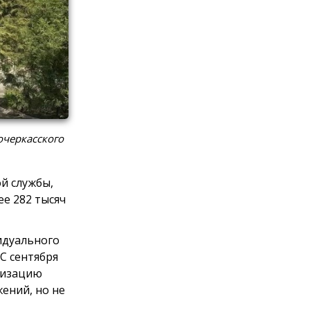
очеркасского
й службы,
е 282 тысяч
идуального
С сентября
анизацию
ений, но не