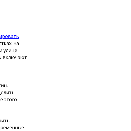
ировать
тках: на
и улице
ты включают
гин,
делить
е этого
нить
овременные