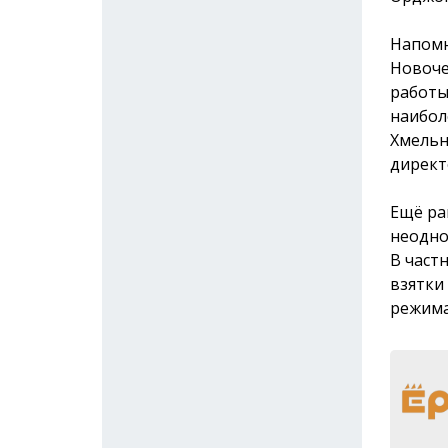
Напомн
Новоче
работы
наибол
Хмельн
директ
Ещё р
неодно
В част
взятки
режима