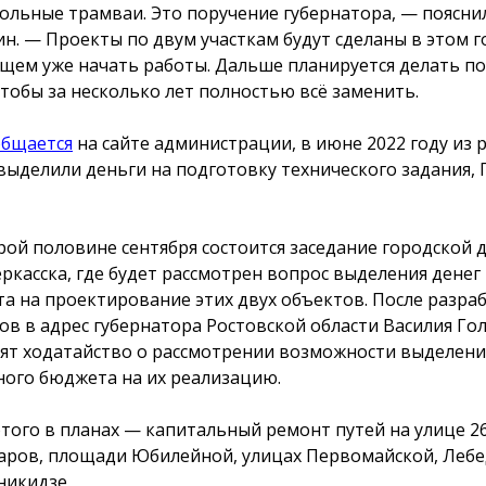
ольные трамваи. Это поручение губернатора, — поясни
н. — Проекты по двум участкам будут сделаны в этом го
щем уже начать работы. Дальше планируется делать по
 чтобы за несколько лет полностью всё заменить.
общается
на сайте администрации, в июне 2022 году из 
выделили деньги на подготовку технического задания,
рой половине сентября состоится заседание городской 
ркасска, где будет рассмотрен вопрос выделения денег
а на проектирование этих двух объектов. После разра
ов в адрес губернатора Ростовской области Василия Го
ят ходатайство о рассмотрении возможности выделени
ного бюджета на их реализацию.
этого в планах — капитальный ремонт путей на улице 2
аров, площади Юбилейной, улицах Первомайской, Лебе
икидзе.