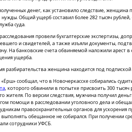
полученных денег, как установило следствие, женщина 
 нужды. Общий ущерб составил более 282 тысяч рублей,
лужба суда.
 расследования провели бухгалтерские экспертизы, доп
евшего и свидетелей, а также изъяли документы, под
ачу. На банковские счета обвиняемой наложили арест в 
ения ущерба.
мя разбирательства женщина находится под подпиской 
 «Ёрш» сообщал, что в Новочеркасске собирались суди
та
, которого обвинили в попытке присвоить 300 тысяч 
го жителя. По версии следствия, мужчина получил деньг
гом помощи в расследовании уголовного дела и обеща
рудникам правоохранительных органов для ускорения п
 выполнять обещанное не собирался. При получении сре
али сотрудники УФСБ.