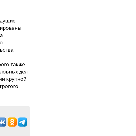
ыдущие
тированы
на
ко
ьства.
рого также
ловных дел.
ии крупной
трогого