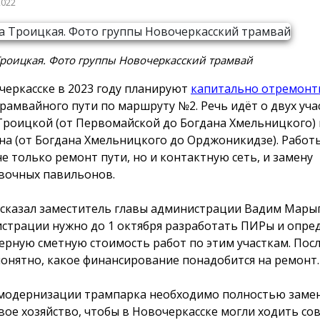
2022
роицкая. Фото группы Новочеркасский трамвай
черкасске в 2023 году планируют
капитально отремонт
трамвайного пути по маршруту №2. Речь идёт о двух учас
Троицкой (от Первомайской до Богдана Хмельницкого) 
на (от Богдана Хмельницкого до Орджоникидзе). Рабо
не только ремонт пути, но и контактную сеть, и замену
вочных павильонов.
ссказал заместитель главы администрации Вадим Мары
страции нужно до 1 октября разработать ПИРы и опре
ерную сметную стоимость работ по этим участкам. Посл
понятно, какое финансирование понадобится на ремонт.
модернизации трампарка необходимо полностью заме
вое хозяйство, чтобы в Новочеркасске могли ходить с