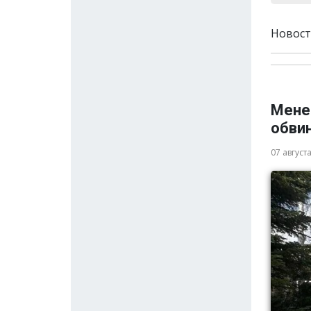
Новост
Мене
обви
07 август