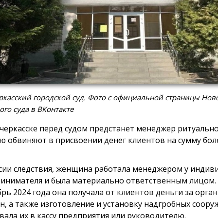
касский городской суд. Фото с официальной страницы Нов
ого суда в ВКонтакте
черкасске перед судом предстанет менеджер ритуально
ю обвиняют в присвоении денег клиентов на сумму боле
сии следствия, женщина работала менеджером у индив
инимателя и была материально ответственным лицом. 
брь 2024 года она получала от клиентов деньги за орг
н, а также изготовление и установку надгробных сооруж
вала их в кассу предприятия или руководителю.