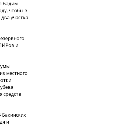
л Вадим
ду, чтобы в
 два участка
резервного
 ПИРов и
думы
 из местного
ботки
лубева
я средств
6 Бакинских
дя и