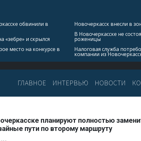
касске обвинили в
Новочеркасск внесли в зо
В Новочеркасске не состо
а «зебре» и скрылся
роженицы
ое место на конкурсе в
Налоговая служба потребо
компании из Новочеркасс
ГЛАВНОЕ
ИНТЕРВЬЮ
НОВОСТИ
КО
вочеркасске планируют полностью замени
вайные пути по второму маршруту