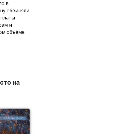
ло в
ну обвиняли
ыплаты
рам и
ом объёме.
сто на