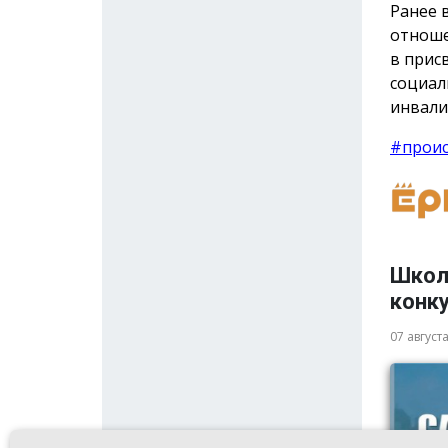
Ранее 
отноше
в прис
социал
инвали
#прои
Школ
конку
07 август