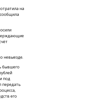
потратила на
 сообщила
росили
тверждающие
счёт
о невыезде.
ть бывшего
рублей
и под
л передать
роцесса,
дств его