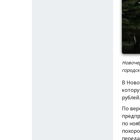
Новочер
городск
В Ново
котору
рублей.
По вер
предпр
по ноя
похоро
переда