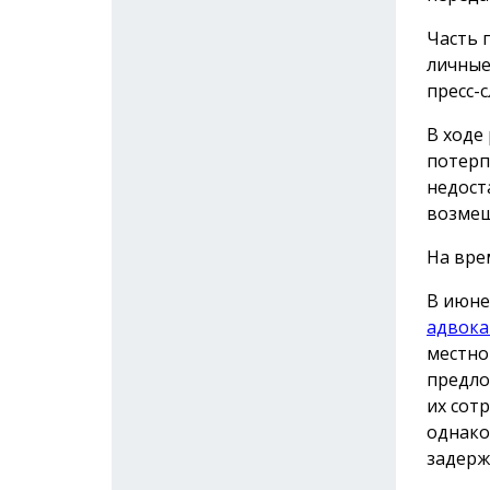
Часть 
личные
пресс-с
В ходе
потерп
недост
возмещ
На вре
В июне
адвока
местно
предло
их сот
однако
задерж