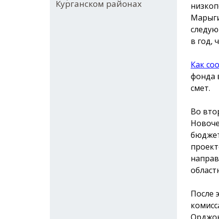
Курганском районах
низкоп
Марыги
следую
в год,
Как со
фонда 
смет.
Во вто
Новоче
бюджет
проект
направ
област
После 
комисс
Орджон