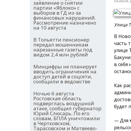
04 июля 
заявление о снятии
партии «Яблоко» с
выборов в ГД из-за
финансовых нарушений.
Рассмотрение назначено
Улица Т
на 10 августа
В Ново
В Тольятти пенсионер
часть 
передал мошенникам
нарезанные газеты под
улице 
видом 2,4 млн рублей
Бакуни
в себя 
Минцифры не планирует
остано
вводить ограничения на
доступ детей в соцсети,
сообщили в ведомстве
Как ра
админи
Ночью 6 августа
Ростовская область
достов
подверглась воздушной
будет 
атаке, сообщил губернатор
Юрий Слюсарь. По его
словам, БПЛА уничтожили
— Для 
в Чертковском,
рельсо
Тарасовском и Матвеево-