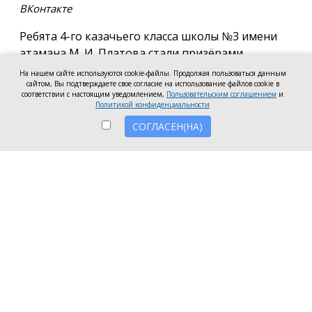
ВКонтакте
Ребята 4-го казачьего класса школы №3 имени
атамана М. И. Платова стали призёрами
международного конкурса детско-молодёжного
На нашем сайте используются cookie-файлы. Продолжая пользоваться данным
творчества «Кубок Санкт-Петербурга по
сайтом, Вы подтверждаете свое согласие на использование файлов cookie в
соответствии с настоящим уведомлением,
Пользовательским соглашением
и
искусству». Новочеркассцы получили диплом за
Политикой конфиденциальности
второе место.
СОГЛАСЕН(НА)
Коллектив выступил в возрастной категории от 8
до 10 лет в номинации, посвящённой народной
песне и её современным обработкам. Для конкурса
они подготовили композицию «Зимушка-зима».
Подготовкой коллектива занималась Елена
Черкис, сообщили в пресс-службе городской
администрации.
Фестиваль проходил в Санкт-Петербурге.
Участники из России и других стран соревновались
в различных направлениях искусства — от