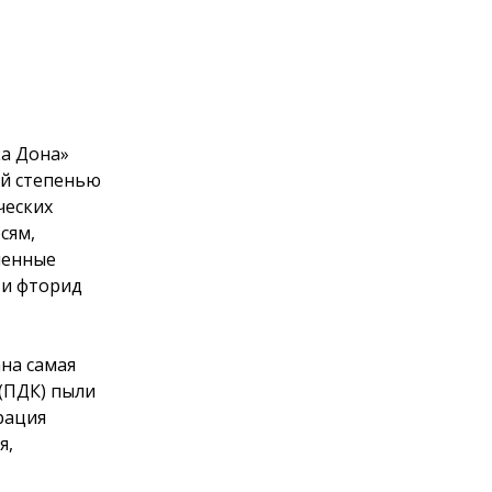
ка Дона»
ой степенью
ческих
сям,
шенные
 и фторид
на самая
(ПДК) пыли
трация
я,