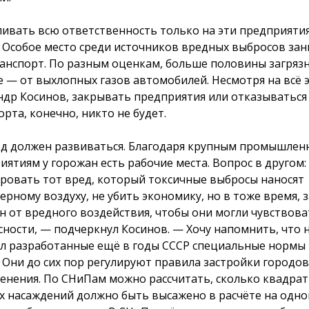
ливать всю ответственность только на эти предприяти
. Особое место среди источников вредных выбросов за
анспорт. По разным оценкам, больше половины загряз
е — от выхлопных газов автомобилей. Несмотря на всё э
ндр Косинов, закрывать предприятия или отказываться
орта, конечно, никто не будет.
д должен развиваться. Благодаря крупным промышле
иятиям у горожан есть рабочие места. Вопрос в другом:
ровать тот вред, который токсичные выбросы наносят
ерному воздуху, не убить экономику, но в тоже время,
н от вредного воздействия, чтобы они могли чувствоват
сности, — подчеркнул Косинов. — Хочу напомнить, что 
л разработанные ещё в годы СССР специальные нормы 
. Они до сих пор регулируют правила застройки городов
ленения. По СНиПам можно рассчитать, сколько квадра
х насаждений должно быть высажено в расчёте на одно