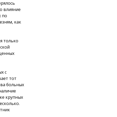
ерялось
го влияние
х по
езням, как
я только
вской
ущенных
х с
вает тот
тва больных
наличие
ке крупных
есколько.
етник