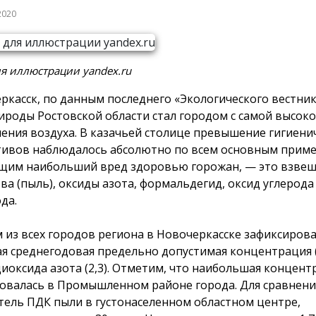
2020
я иллюстрации yandex.ru
ркасск, по данным последнего «Экологического вестни
роды Ростовской области стал городом с самой высок
нения воздуха. В казачьей столице превышение гигиени
ивов наблюдалось абсолютно по всем основным приме
щим наибольший вред здоровью горожан, — это взве
ва (пыль), оксиды азота, формальдегид, оксид углерода
да.
 из всех городов региона в Новочеркасске зафиксирова
я среднегодовая предельно допустимая концентрация 
и диоксида азота (2,3). Отметим, что наибольшая концен
овалась в Промышленном районе города. Для сравнени
тель ПДК пыли в густонаселенном областном центре,