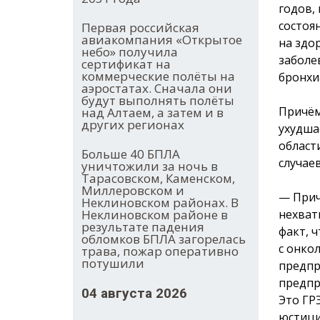
годов,
состоя
Первая российская
авиакомпания «Открытое
на здо
небо» получила
заболе
сертификат на
коммерческие полёты на
бронхи
аэростатах. Сначала они
будут выполнять полёты
Причём
над Алтаем, а затем и в
других регионах
ухудша
област
Больше 40 БПЛА
случае
уничтожили за ночь в
Тарасовском, Каменском,
Миллеровском и
— Прич
Неклиновском районах. В
нехват
Неклиновском районе в
результате падения
факт, 
обломков БПЛА загорелась
с онко
трава, пожар оперативно
потушили
предпр
предпр
04 августа 2026
Это ГР
юстици