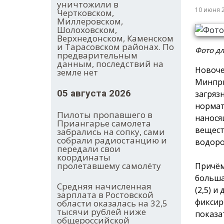
уничтожили в
10 июня 
Чертковском,
Миллеровском,
Шолоховском,
Верхнедонском, Каменском
и Тарасовском районах. По
Фото дл
предварительным
данным, последствий на
Новоче
земле нет
Минпри
05 августа 2026
загряз
нормат
Пилоты пропавшего в
нанося
Приангарье самолета
вещест
забрались на сопку, сами
собрали радиостанцию и
водоро
передали свои
координаты
пролетавшему самолёту
Причём
больша
Средняя начисленная
(2,5) 
зарплата в Ростовской
фиксир
области оказалась на 32,5
тысячи рублей ниже
показа
общероссийской