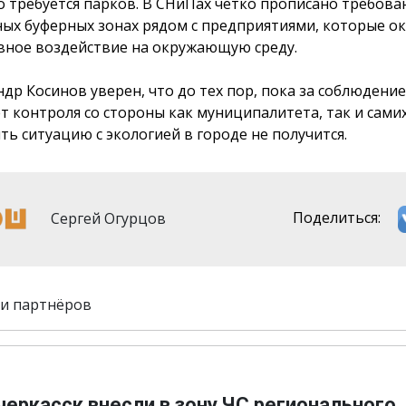
о требуется парков. В СНиПах чётко прописано требова
ых буферных зонах рядом с предприятиями, которые о
вное воздействие на окружающую среду.
ндр Косинов уверен, что до тех пор, пока за соблюдени
ет контроля со стороны как муниципалитета, так и сами
ть ситуацию с экологией в городе не получится.
Сергей Огурцов
Поделиться:
и партнёров
еркасск внесли в зону ЧС регионального