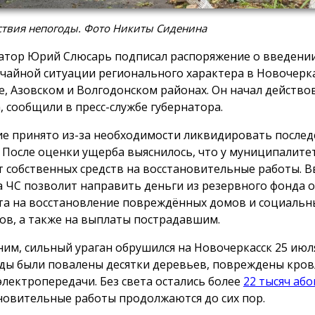
ствия непогоды. Фото Никиты Сиденина
атор Юрий Слюсарь подписал распоряжение о введени
чайной ситуации регионального характера в Новочерка
е, Азовском и Волгодонском районах. Он начал действова
а, сообщили в пресс-службе губернатора.
е принято из-за необходимости ликвидировать послед
. После оценки ущерба выяснилось, что у муниципалите
т собственных средств на восстановительные работы. 
 ЧС позволит направить деньги из резервного фонда 
а на восстановление повреждённых домов и социальн
ов, а также на выплаты пострадавшим.
им, сильный ураган обрушился на Новочеркасск 25 июля
ды были повалены десятки деревьев, повреждены кров
электропередачи. Без света остались более
22 тысяч аб
новительные работы продолжаются до сих пор.