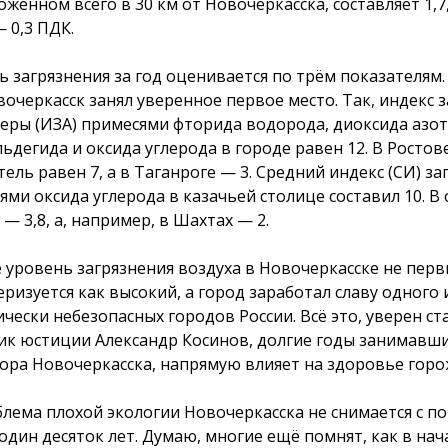
оженном всего в 30 км от Новочеркасска, составляет 1,7
 0,3 ПДК.
ь загрязнения за год оценивается по трём показателям.
вочеркасск занял уверенное первое место. Так, индекс 
еры (ИЗА) примесями фторида водорода, диоксида азот
ьдегида и оксида углерода в городе равен 12. В Ростов
ель равен 7, а в Таганроге — 3. Средний индекс (СИ) за
ями оксида углерода в казачьей столице составил 10. В
— 3,8, а, например, в Шахтах — 2.
е уровень загрязнения воздуха в Новочеркасске не перв
еризуется как высокий, а город заработал славу одного 
ически небезопасных городов России. Всё это, уверен с
ик юстиции Александр Косинов, долгие годы занимавши
ора Новочеркасска, напрямую влияет на здоровье горо
лема плохой экологии Новочеркасска не снимается с по
 один десяток лет. Думаю, многие ещё помнят, как в нач