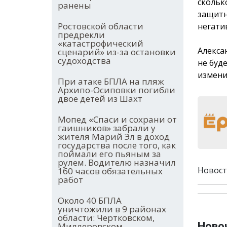
скольк
ранены
защитн
Ростовской области
негати
предрекли
«катастрофический
Алекса
сценарий» из-за остановки
судоходства
не буд
измени
При атаке БПЛА на пляж
Архипо-Осиповки погибли
двое детей из Шахт
Мопед «Спаси и сохрани от
гаишников» забрали у
жителя Марий Эл в доход
государства после того, как
поймали его пьяным за
рулем. Водителю назначил
Новост
160 часов обязательных
работ
Около 40 БПЛА
уничтожили в 9 районах
области: Чертковском,
Новоч
Миллеровском,