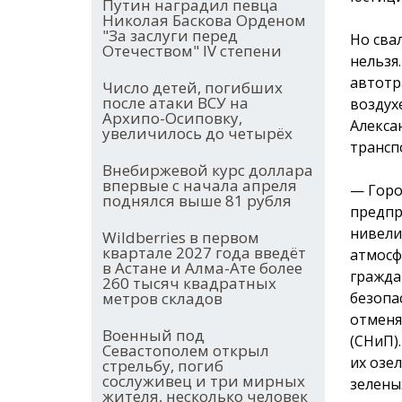
Путин наградил певца
Николая Баскова Орденом
"За заслуги перед
Но сва
Отечеством" IV степени
нельзя
автотр
Число детей, погибших
после атаки ВСУ на
воздух
Архипо-Осиповку,
Алекса
увеличилось до четырёх
трансп
Внебиржевой курс доллара
впервые с начала апреля
— Горо
поднялся выше 81 рубля
предпр
нивели
Wildberries в первом
квартале 2027 года введёт
атмосф
в Астане и Алма-Ате более
гражда
260 тысяч квадратных
безопа
метров складов
отменя
Военный под
(СНиП)
Севастополем открыл
их озе
стрельбу, погиб
сослуживец и три мирных
зелены
жителя, несколько человек