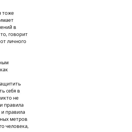
я тоже
нимает
нений в
то, говорит
 от личного
нным
 как
 защитить
ь себя в
никто не
и правила
 и правила
тных метров
го человека,