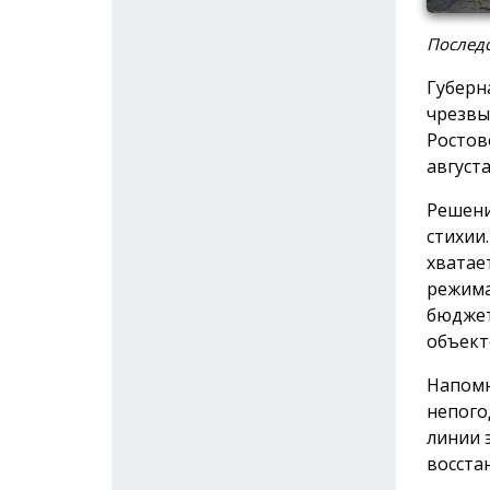
Послед
Губерн
чрезвы
Ростов
август
Решени
стихии
хватае
режима
бюджет
объект
Напомн
непого
линии 
восста