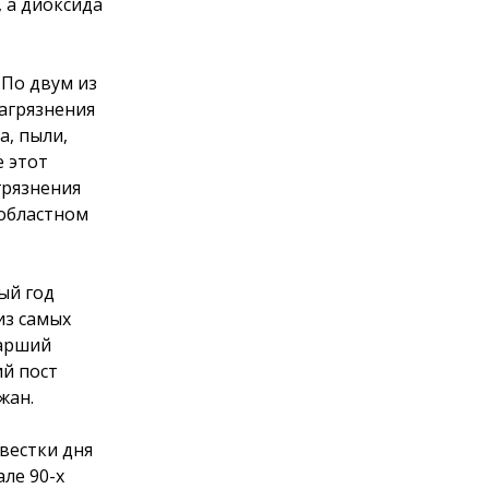
, а диоксида
 По двум из
загрязнения
а, пыли,
е этот
грязнения
 областном
ый год
из самых
тарший
й пост
жан.
вестки дня
але 90-х