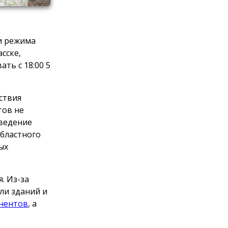
и режима
сске,
ть с 18:00 5
ствия
тов не
Введение
областного
ых
. Из-за
ли зданий и
онентов
, а