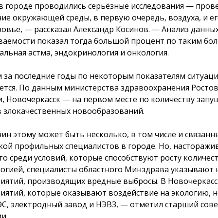
 в городе проводились серьёзные исследования — пров
ние окружающей среды, в первую очередь, воздуха, и е
ровье, — рассказал Александр Косинов. — Анализ данны
ваемости показал тогда большой процент по таким бол
альная астма, эндокринология и онкология.
 за последние годы по некоторым показателям ситуаци
ется. По данным министерства здравоохранения Росто
и, Новочеркасск — на первом месте по количеству зап
в злокачественных новообразований.
ин этому может быть несколько, в том числе и связанны
кой профильных специалистов в городе. Но, насторажи
что среди условий, которые способствуют росту количес
логией, специалисты областного Минздрава указывают 
иятий, производящих вредные выбросы. В Новочеркасс
иятий, которые оказывают воздействие на экологию, н
ЭС, электродный завод и НЭВЗ, — отметил старший сов
и.