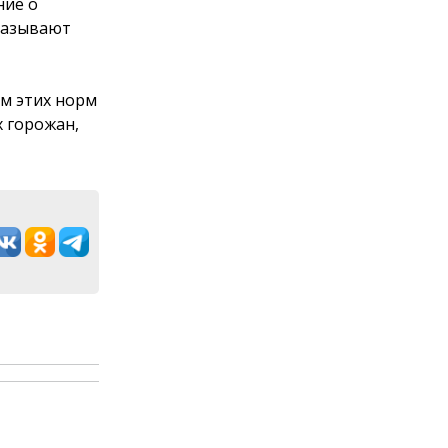
ние о
казывают
ем этих норм
х горожан,