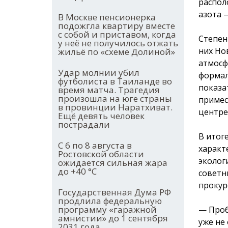
распол
азота —
В Москве пенсионерка
подожгла квартиру вместе
с собой и приставом, когда
Степен
у неё не получилось отжать
них Но
жильё по «схеме Долиной»
атмосф
Удар молнии убил
формал
футболиста в Таиланде во
показат
время матча. Трагедия
произошла на юге страны
примес
в провинции Наратхиват.
центре 
Ещё девять человек
пострадали
В итог
С 6 по 8 августа в
характ
Ростовской области
эколог
ожидается сильная жара
до +40 °С
советн
прокур
Государственная Дума РФ
продлила федеральную
программу «гаражной
— Проб
амнистии» до 1 сентября
уже не
2031 года