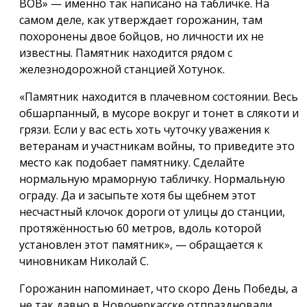
ВОВ» — именно так написано на табличке. На
самом деле, как утверждает горожанин, там
похоронены двое бойцов, но личности их не
известны. Памятник находится рядом с
железнодорожной станцией Хотунок.
«Памятник находится в плачевном состоянии. Весь
обшарпанный, в мусоре вокруг и тонет в слякоти и
грязи. Если у вас есть хоть чуточку уважения к
ветеранам и участникам войны, то приведите это
место как подобает памятнику. Сделайте
нормальную мраморную табличку. Нормальную
ограду. Да и засыпьте хотя бы щебнем этот
несчастный клочок дороги от улицы до станции,
протяжённостью 60 метров, вдоль которой
установлен этот памятник», — обращается к
чиновникам Николай С.
Горожанин напоминает, что скоро День Победы, а
не так давно в Новочеркасске отпраздновали