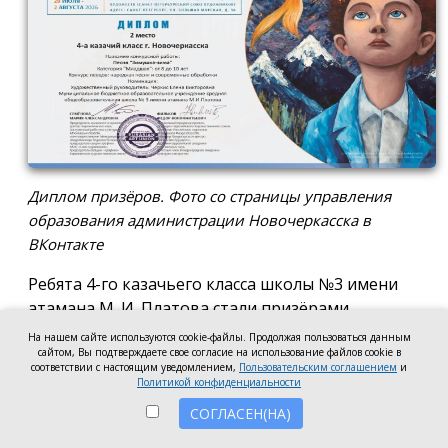
Диплом призёров. Фото со страницы управления
образования администрации Новочеркасска в
ВКонтакте
Ребята 4-го казачьего класса школы №3 имени
атамана М. И. Платова стали призёрами
международного конкурса детско-молодёжного
На нашем сайте используются cookie-файлы. Продолжая пользоваться данным
творчества «Кубок Санкт-Петербурга по
сайтом, Вы подтверждаете свое согласие на использование файлов cookie в
соответствии с настоящим уведомлением,
Пользовательским соглашением
и
искусству». Новочеркассцы получили диплом за
Политикой конфиденциальности
второе место.
СОГЛАСЕН(НА)
Коллектив выступил в возрастной категории от 8