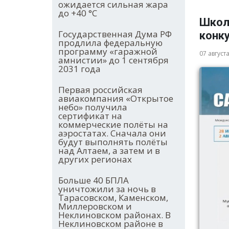
ожидается сильная жара
до +40 °С
Школ
Государственная Дума РФ
конку
продлила федеральную
программу «гаражной
07 август
амнистии» до 1 сентября
2031 года
Первая российская
авиакомпания «Открытое
небо» получила
сертификат на
коммерческие полёты на
аэростатах. Сначала они
будут выполнять полёты
над Алтаем, а затем и в
других регионах
Больше 40 БПЛА
уничтожили за ночь в
Тарасовском, Каменском,
Миллеровском и
Неклиновском районах. В
Неклиновском районе в