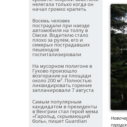
нелегала только когда он
начал громко храпеть
Восемь человек
пострадали при наезде
автомобиля на толпу в
Омске. Водителю стало
плохо за рулём, его и
семерых пострадавших
пешеходов
госпитализировали
На мусорном полигоне в
Гуково произошло
возгорание на площади
около 200 м². Полностью
ликвидировать горение
запланировали 7 августа
Самым популярным
кандидатом в президенты
в Венгрии стал герой мема
«Гарольд, скрывающий
Новочер
боль», пишет Guardian
городск