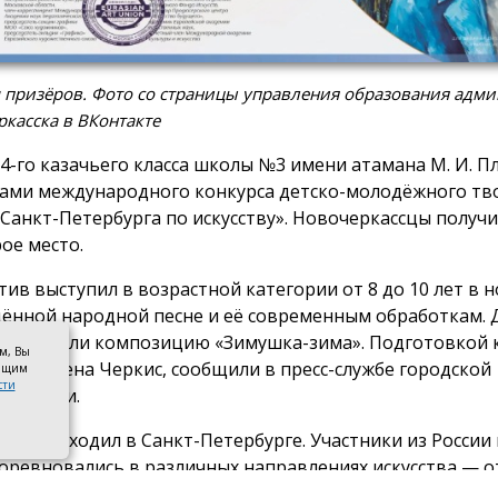
 призёров. Фото со страницы управления образования адм
касска в ВКонтакте
 4-го казачьего класса школы №3 имени атамана М. И. П
ами международного конкурса детско-молодёжного тв
 Санкт-Петербурга по искусству». Новочеркассцы получ
рое место.
тив выступил в возрастной категории от 8 до 10 лет в 
ённой народной песне и её современным обработкам. 
дготовили композицию «Зимушка-зима». Подготовкой 
ом, Вы
лась Елена Черкис, сообщили в пресс-службе городской
оящим
сти
страции.
аль проходил в Санкт-Петербурге. Участники из России 
соревновались в различных направлениях искусства — о
зительного и цифрового творчества до сценического ис