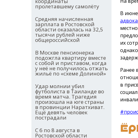
На вре
координаты
пролетавшему самолёту
В июне
Средняя начисленная
адвока
зарплата в Ростовской
местно
области оказалась на 32,5
тысячи рублей ниже
предло
общероссийской
их сот
однако
В Москве пенсионерка
задерж
подожгла квартиру вместе
с собой и приставом, когда
у неё не получилось отжать
Ранее 
жильё по «схеме Долиной»
отноше
в прис
Удар молнии убил
футболиста в Таиланде во
социал
время матча. Трагедия
инвали
произошла на юге страны
в провинции Наратхиват.
#прои
Ещё девять человек
пострадали
С 6 по 8 августа в
Ростовской области