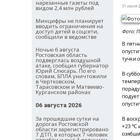
нарезанные газеты под
31 июля 
видом 2,4 млн рублей
Минцифры не планирует
вводить ограничения на
доступ детей в соцсети,
Фото: П
сообщили в ведомстве
В пятн
Ночью 6 августа
опусти
Ростовская область
тучки 
подверглась воздушной
атаке, сообщил губернатор
Юрий Слюсарь. По его
В субб
словам, БПЛА уничтожили
темпер
в Чертковском,
Тарасовском и Матвеево-
пораду
Курганском районах
подует
опусти
06 августа 2026
За прошедшие сутки на
В воск
дорогах Ростовской
+23 ℃ 
области зарегистрировано
озябши
7 ДТП, в которых 7 человек
погибли и ещё 3 получили