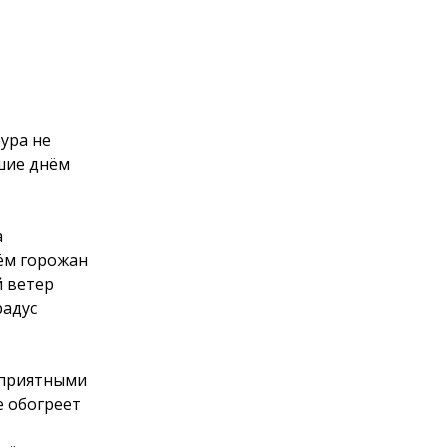
ура не
шие днём
а
нём горожан
 ветер
радус
ь приятными
е обогреет