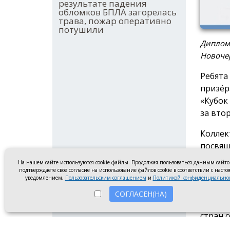
результате падения
обломков БПЛА загорелась
трава, пожар оперативно
потушили
Диплом
Новочер
Ребята
призёр
«Кубок
за вто
Коллек
посвящ
они по
На нашем сайте используются cookie-файлы. Продолжая пользоваться данным сайт
занима
подтверждаете свое согласие на использование файлов cookie в соответствии с наст
уведомлением,
Пользовательским соглашением
и
Политикой конфиденциально
админи
СОГЛАСЕН(НА)
Фестив
стран 
изобра