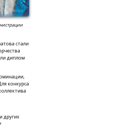
инистрации
латова стали
орчества
или диплом
номинации,
Для конкурса
коллектива
и других
т
кусства,