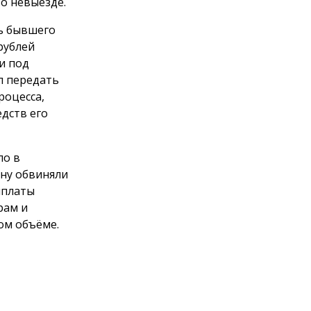
о невыезде.
ть бывшего
рублей
и под
л передать
роцесса,
дств его
ло в
ну обвиняли
ыплаты
рам и
ом объёме.