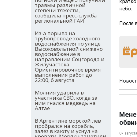
кратко
травмы различной
небо.
степени тяжести,
сообщила пресс-служба
региональной ГАИ
После 
Из-а порыва на
трубопроводе холодного
водоснабжения по улице
Высоковольтной снижено
водоснабжение в
направлении Соцгорода и
Жилучастока.
Ориентировочное время
выполнения работ до
22:00, 6 августа
Новост
Молния ударила в
участника СВО, когда за
ним гнался медведь на
Алтае
Мене
В Аргентине морской лев
обви
пробрался на корабль,
залез в каюту и уснул на
07 август
кровати. Моряки заметили