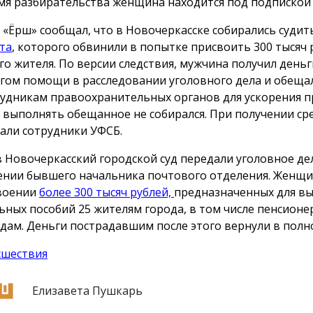
мя разбирательства женщина находится под подпиской 
 «Ёрш» сообщал, что в Новочеркасске собирались суди
та
, которого обвинили в попытке присвоить 300 тысяч 
го жителя. По версии следствия, мужчина получил деньг
гом помощи в расследовании уголовного дела и обеща
рудникам правоохранительных органов для ускорения п
 выполнять обещанное не собирался. При получении сре
али сотрудники УФСБ.
в Новочеркасский городской суд передали уголовное де
нии бывшего начальника почтового отделения. Женщи
воении
более 300 тысяч рублей,
предназначенных для в
ьных пособий 25 жителям города, в том числе пенсионе
дам. Деньги пострадавшим после этого вернули в полн
сшествия
Елизавета Пушкарь