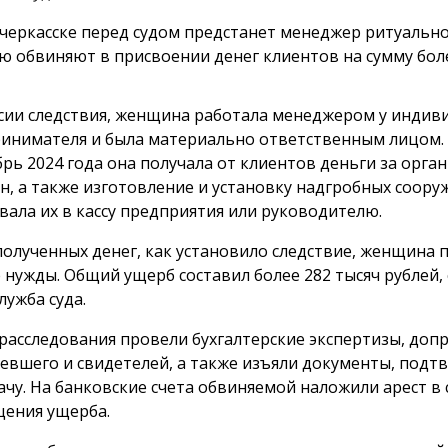
черкасске перед судом предстанет менеджер ритуально
ю обвиняют в присвоении денег клиентов на сумму боле
сии следствия, женщина работала менеджером у индив
инимателя и была материально ответственным лицом. 
брь 2024 года она получала от клиентов деньги за орг
н, а также изготовление и установку надгробных сооруж
вала их в кассу предприятия или руководителю.
полученных денег, как установило следствие, женщина 
 нужды. Общий ущерб составил более 282 тысяч рублей,
лужба суда.
 расследования провели бухгалтерские экспертизы, доп
евшего и свидетелей, а также изъяли документы, под
ачу. На банковские счета обвиняемой наложили арест в 
ения ущерба.