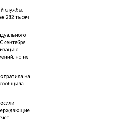
й службы,
е 282 тысяч
идуального
С сентября
анизацию
ений, но не
потратила на
 сообщила
росили
тверждающие
счёт