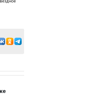
звёздное
ке