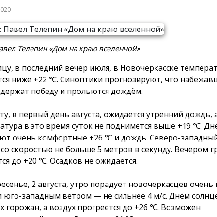
2020
авел Телепин «Дом на краю вселенной»
ицу, в последний вечер июля, в Новочеркасске температ
тся ниже +22 ℃. Синоптики прогнозируют, что набежав
одержат победу и прольются дождём.
оту, в первый день августа, ожидается утренний дождь, 
атура в это время суток не поднимется выше +19 ℃. Д
ют очень комфортные +26 ℃ и дождь. Северо-западный
 со скоростью не больше 5 метров в секунду. Вечером г
тся до +20 ℃. Осадков не ожидается.
ресенье, 2 августа, утро порадует новочеркасцев очен
и юго-западным ветром — не сильнее 4 м/с. Днём солнц
х горожан, а воздух прогреется до +26 ℃. Возможен