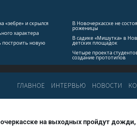
а «зебре» и скрылся
В Новочеркасске не состо
роженицы
ьного характера
В садике «Мишутка» в Но
ь построить новую
детских площадок
Четыре проекта студентов
создание прототипов
ГЛАВНОЕ
ИНТЕРВЬЮ
НОВОСТИ
КО
вочеркасске на выходных пройдут дожди, 