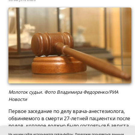
Молоток судьи. Фото Владимира Федоренко/РИА
Новости
Первое заседание по делу врача-анестезиолога,
обвиняемого в смерти 27-летней пациентки после
родов, которое должно было состояться 6 августа
в Новочеркасском городском суде, отложили до 17
На нашем сайте используются cookie-файлы. Продолжая пользоваться данным