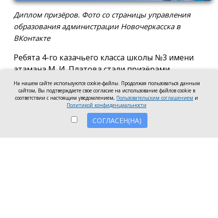
Диплом призёров. Фото со страницы управления
образования администрации Новочеркасска в
ВКонтакте
Ребята 4-го казачьего класса школы №3 имени
атамана М. И. Платова стали призёрами
международного конкурса детско-молодёжного
На нашем сайте используются cookie-файлы. Продолжая пользоваться данным
творчества «Кубок Санкт-Петербурга по
сайтом, Вы подтверждаете свое согласие на использование файлов cookie в
соответствии с настоящим уведомлением,
Пользовательским соглашением
и
искусству». Новочеркассцы получили диплом за
Политикой конфиденциальности
второе место.
СОГЛАСЕН(НА)
Коллектив выступил в возрастной категории от 8
до 10 лет в номинации, посвящённой народной
песне и её современным обработкам. Для конкурса
они подготовили композицию «Зимушка-зима».
Подготовкой коллектива занималась Елена
Черкис, сообщили в пресс-службе городской
администрации.