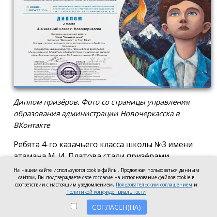
Диплом призёров. Фото со страницы управления
образования администрации Новочеркасска в
ВКонтакте
Ребята 4-го казачьего класса школы №3 имени
атамана М. И. Платова стали призёрами
международного конкурса детско-молодёжного
На нашем сайте используются cookie-файлы. Продолжая пользоваться данным
сайтом, Вы подтверждаете свое согласие на использование файлов cookie в
творчества «Кубок Санкт-Петербурга по
соответствии с настоящим уведомлением,
Пользовательским соглашением
и
искусству». Новочеркассцы получили диплом за
Политикой конфиденциальности
второе место.
СОГЛАСЕН(НА)