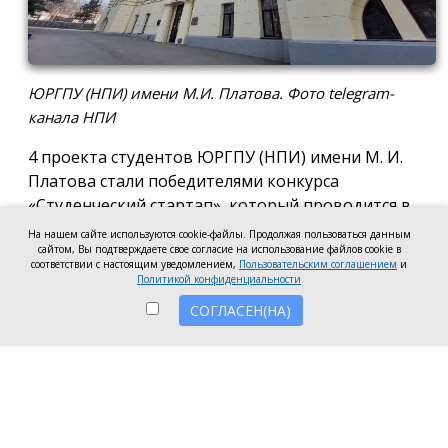
ЮРГПУ (НПИ) имени М.И. Платова. Фото telegram-
канала НПИ
4 проекта студентов ЮРГПУ (НПИ) имени М. И.
Платова стали победителями конкурса
«Студенческий стартап», который проводится в
рамках федерального проекта «Технологии».
На нашем сайте используются cookie-файлы. Продолжая пользоваться данным
Каждый авторский коллектив получит по 1 млн
сайтом, Вы подтверждаете свое согласие на использование файлов cookie в
соответствии с настоящим уведомлением,
Пользовательским соглашением
и
рублей на создание прототипов и дальнейшую
Политикой конфиденциальности
разработку своих идей.
СОГЛАСЕН(НА)
Проекты политехников победили в двух
направлениях: «Креативные индустрии» и
«Медицина и технологии здоровьесбережения»,
сообщили в пресс-службе университета.